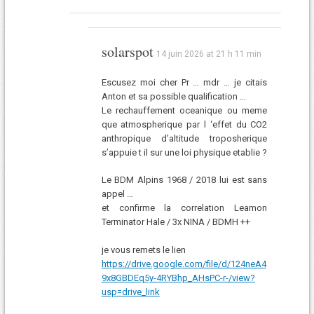
solarspot
14 juin 2026 at 21 h 11 min
Escusez moi cher Pr … mdr … je citais
Anton et sa possible qualification …
Le rechauffement oceanique ou meme
que atmospherique par l ‘effet du CO2
anthropique d’altitude troposherique
s’appuie t il sur une loi physique etablie ?
Le BDM Alpins 1968 / 2018 lui est sans
appel …
et confirme la correlation Leamon
Terminator Hale / 3x NINA / BDMH ++
je vous remets le lien
https://drive.google.com/file/d/124neA4
9x8GBDEq5y-4RYBhp_AHsPC-r-/view?
usp=drive_link