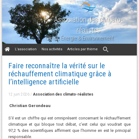
Association des climato-
réalistes
Climat, Énergie & Environnement
Aller
L’association
Nos activités
Articles par thème
au
contenu
Faire reconnaître la vérité sur le
réchauffement climatique grâce à
l’intelligence artificielle
12 juin 2026
/
Association des climato-réalistes
Christian Gerondeau
S’il est un chiffre qui est omniprésent concernant le réchauffement
climatique et qui bloque tout débat, c’est celui qui voudrait que
97,2 % des scientifiques affirment que l’homme en est le principal
responsable.