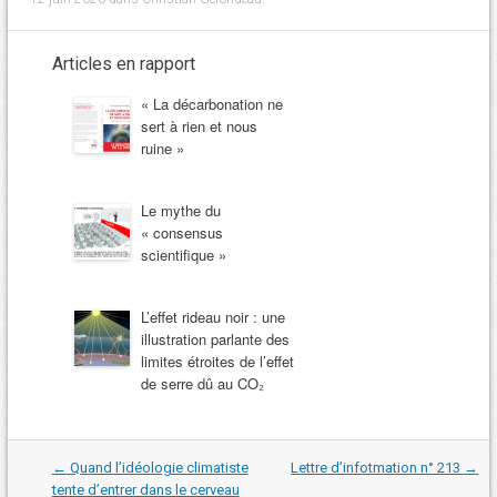
Articles en rapport
« La décarbonation ne
sert à rien et nous
ruine »
Le mythe du
« consensus
scientifique »
L’effet rideau noir : une
illustration parlante des
limites étroites de l’effet
de serre dû au CO₂
Navigation
←
Quand l’idéologie climatiste
Lettre d’infotmation n° 213
→
dans
tente d’entrer dans le cerveau