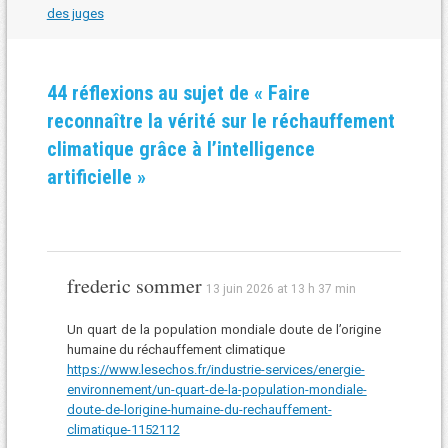
les
des juges
articles
44 réflexions au sujet de «
Faire
reconnaître la vérité sur le réchauffement
climatique grâce à l’intelligence
artificielle
»
frederic sommer
13 juin 2026 at 13 h 37 min
Un quart de la population mondiale doute de l’origine
humaine du réchauffement climatique
https://www.lesechos.fr/industrie-services/energie-
environnement/un-quart-de-la-population-mondiale-
doute-de-lorigine-humaine-du-rechauffement-
climatique-1152112