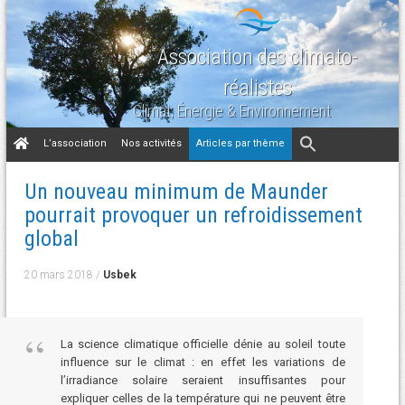
Association des climato-
réalistes
Climat, Énergie & Environnement
Aller
L’association
Nos activités
Articles par thème
au
contenu
Un nouveau minimum de Maunder
pourrait provoquer un refroidissement
global
20 mars 2018
/
Usbek
La science climatique officielle dénie au soleil toute
influence sur le climat : en effet les variations de
l’irradiance solaire seraient insuffisantes pour
expliquer celles de la température qui ne peuvent être