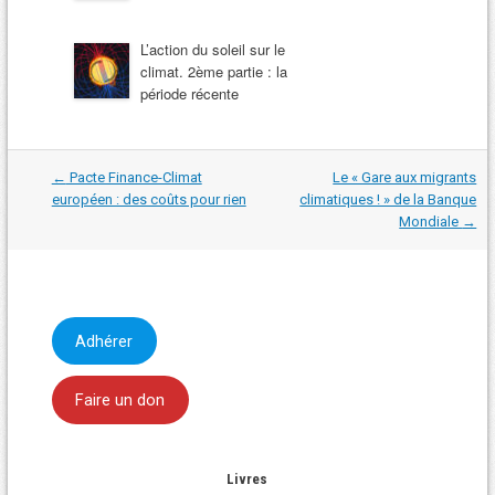
L’action du soleil sur le
climat. 2ème partie : la
période récente
Navigation
←
Pacte Finance-Climat
Le « Gare aux migrants
dans
européen : des coûts pour rien
climatiques ! » de la Banque
les
Mondiale
→
articles
Adhérer
Faire un don
Livres