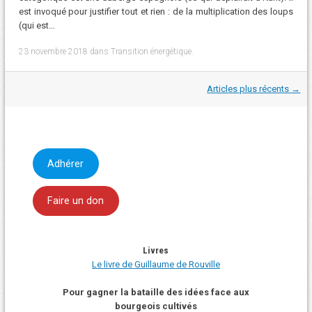
est invoqué pour justifier tout et rien : de la multiplication des loups
(qui est…
23 novembre 2018
dans
Transition énergétique
.
Navigation
Articles plus récents
→
dans
les
articles
Adhérer
Faire un don
Livres
Le livre de Guillaume de Rouville
Pour gagner la bataille des idées face aux
bourgeois cultivés