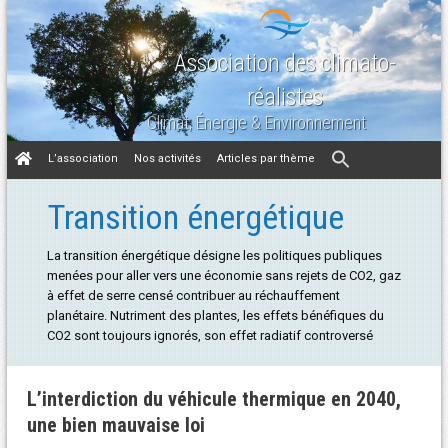
Association des climato-
réalistes
Climat, Énergie & Environnement
Aller
L’association
Nos activités
Articles par thème
au
contenu
Transition énergétique
La transition énergétique désigne les politiques publiques
menées pour aller vers une économie sans rejets de CO2, gaz
à effet de serre censé contribuer au réchauffement
planétaire. Nutriment des plantes, les effets bénéfiques du
CO2 sont toujours ignorés, son effet radiatif controversé
L’interdiction du véhicule thermique en 2040,
une bien mauvaise loi