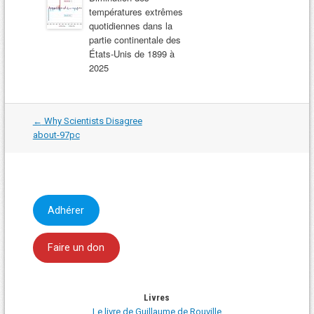
températures extrêmes
quotidiennes dans la
partie continentale des
États-Unis de 1899 à
2025
Navigation
←
Why Scientists Disagree
dans
about-97pc
les
articles
Adhérer
Faire un don
Livres
Le livre de Guillaume de Rouville