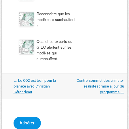
Reconnaître que les
modèles « surchauffent
»
Quand les experts du
GIEC alertent sur les
modèles qui
surchauffent.
Navigation
←
Le CO2 est bon pour la
Contre-sommet des climato-
dans
planète avec Christian
réalistes : mise à jour du
les
Gérondeau
programme
→
articles
Adhérer