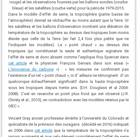
rouge) et les observations fournies par les ballons sondes (courbe
bleue) et les satellites (courbe verte) pour la période 1979-2015.
Dans le modèle d’effet de serre, la troposphère (partie basse de
l’atmosphère) devrait se réchauffer au moins autant que la Terre. Or
les satellites et les ballons d’observation montrent une élévation de
température de la troposphère au dessus des tropiques bien moins
élevée que celle de la Terre (en fait 2,4 fois plus petite que ne
l’indiquent les modèles). Le « point chaud » au dessus des
tropiques qui constituerait la seule et authentique signature de
l’effet de serre et donc absent comme l’explique Roy Spencer dans
cet article
et le physicien François Gervais dans son essai («
L’innocence du carbone
») : « les mesures ne confirment pas
l’existence d’un tel « point chaud », ni d’ ailleurs ne témoignent d’ un
quelconque échauffement significatif dans la haute troposphère
sous les tropiques depuis trente ans. (D.H. Douglass et al 2004-
2008). C’est en revanche un point plus froid qui est observé (J.R.
Christy et al ; 2010), en contradiction avec les modèles retenus par le
GlEC ».
Vincent Gray ancien professeur émérite à l’université du Colorado et
spécialiste de la prévision des ouragans
(décédé en 2016) indiquait
en 2006 dans
cet article
que la température de la troposphère n’a
jamais augmenté et que cela dément complètement l’effet de serre