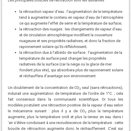
Les principales boucles de rétroaction sont les suivantes :
la rétroaction vapeur d’eau : l’augmentation de la température
tend à augmenter le contenu en vapeur d’eau de l’atmosphère
ce qui augmente l’effet de serre et la température de surface;
la rétroaction des nuages : les changements de vapeur d’eau
et de circulation atmosphérique modifient la couverture
nuageuse et ses propriétés radiatives, et donc la fraction de
rayonnement solaire qu’ils réfléchissent;
la rétroaction due à l’albédo de surface : l’augmentation de la
température de surface peut changer les propriétés
radiatives de la surface (car la neige ou la glace de mer
fondent plus vite), qui absorbera plus de rayonnement solaire
et réchauffera d’avantage son environnement.
Un doublement de la concentration de CO
seul (sans rétroactions),
2
induirait une augmentation de température de l’ordre de 1°C. ; cela
fait consensus dans la communauté scientifique. Or tous les
modèles postulent une rétroaction positive de la vapeur d’eau selon
le mécanisme suivant : plus il y a de CO
plus la température
2
augmente, plus la température croît et plus la teneur en eau dans I
‘air s’élève conduisant à une recrudescence de la température : cette
boucle de rétroaction augmente donc le réchauffement. C’est sur