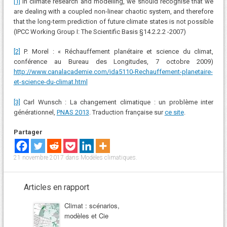
[1]
In climate research and modelling, we should recognise that we
are dealing with a coupled non-linear chaotic system, and therefore
that the long-term prediction of future climate states is not possible
(IPCC Working Group I: The Scientific Basis §14.2.2.2 -2007)
[2]
P. Morel : « Réchauffement planétaire et science du climat,
conférence au Bureau des Longitudes, 7 octobre 2009)
http://www.canalacademie.com/ida5110-Rechauffement-planetaire-
et-science-du-climat.html
[3]
Carl Wunsch : La changement climatique : un problème inter
générationnel,
PNAS 2013
. Traduction française sur
ce site
.
Partager
21 novembre 2017
dans
Modèles climatiques
.
Articles en rapport
Climat : scénarios,
modèles et Cie