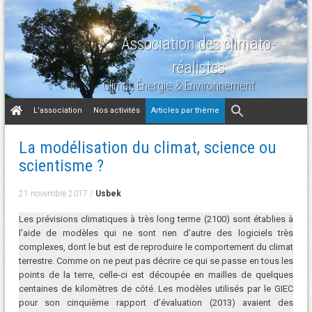
Association des climato-
réalistes
Climat, Énergie & Environnement
Aller
L’association
Nos activités
Articles par thème
au
contenu
La modélisation du climat, science ou
scientisme ?
21 novembre 2017
/
Usbek
Les prévisions climatiques à très long terme (2100) sont établies à
l’aide de modèles qui ne sont rien d’autre des logiciels très
complexes, dont le but est de reproduire le comportement du climat
terrestre. Comme on ne peut pas décrire ce qui se passe en tous les
points de la terre, celle-ci est découpée en mailles de quelques
centaines de kilomètres de côté. Les modèles utilisés par le GIEC
pour son cinquième rapport d’évaluation (2013) avaient des