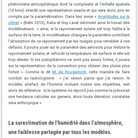
phénomène atmosphérique dont la complexité et l’échelle spatiale
(10 kms) interdit une représentation exacte et qui sera donc pris en
compte par la paramétrisation. Dans leur essai «
Incertitudes sur le
climat
» (Belin 2013), Katia et Guy Laval décrivent ainsi le travail des
modélisateurs : « ainsi, si le rayonnement solaire est trop faible à la
surface de la terre, le modélisateur changera le paramètre contrôlant
l’absorption de ce rayonnement par les nuages pour remédier à ces
défauts. Il pourra jouer sur le paramètre des aérosols pour réduire le
rayonnement solaire, et refroidir la température de surface si elle est
trop élevée. Si les précipitations ne sont pas assez fortes, il jouera
sur la représentation de la convection pour obtenir des pluies plus
fortes ». Comme le dit
M. de Rougemont
, cette manière de faire
conduit au tautologisme : « j’ai raison parce que j’ai raison, le
modèle, artefact de l’homme incluant toutes ses impérities, sert
alors de référence : si le système ne répond pas comme le prévoirait
une tendance calculée sui generis, alors toute déviation constatée
sera anthropique ».
La surestimation de l’humidité dans l’atmosphère,
une faiblesse partagée par tous les modèles.