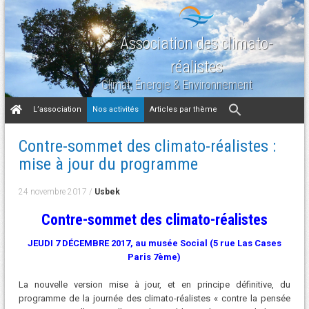
Association des climato-
réalistes
Climat, Énergie & Environnement
Aller
L’association
Nos activités
Articles par thème
au
contenu
Contre-sommet des climato-réalistes :
mise à jour du programme
24 novembre 2017
/
Usbek
Contre-sommet des climato-réalistes
JEUDI 7 DÉCEMBRE 2017, au m
usée Social (5 rue Las Cases
Paris 7ème)
La nouvelle version mise à jour, et en principe définitive, du
programme de la journée des climato-réalistes « contre la pensée