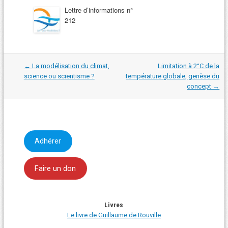
Lettre d’informations n°
212
Navigation
←
La modélisation du climat,
Limitation à 2°C de la
dans
science ou scientisme ?
température globale, genèse du
les
concept
→
articles
Adhérer
Faire un don
Livres
Le livre de Guillaume de Rouville