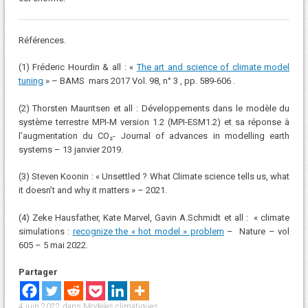
Références.
(1) Fréderic Hourdin & all : «
The art and science of climate model
tuning
» – BAMS mars 2017 Vol. 98, n° 3 , pp. 589-606 .
(2) Thorsten Mauritsen et all : Développements dans le modèle du
système terrestre MPI-M version 1.2 (MPI-ESM1.2) et sa réponse à
l’augmentation du CO₂- Journal of advances in modelling earth
systems – 13 janvier 2019.
(3) Steven Koonin : « Unsettled ? What Climate science tells us, what
it doesn’t and why it matters » – 2021.
(4) Zeke Hausfather, Kate Marvel, Gavin A.Schmidt et all : « climate
simulations :
recognize the « hot model » problem
– Nature – vol
605 – 5 mai 2022.
Partager
4 juin 2022
dans
Modèles climatiques
.