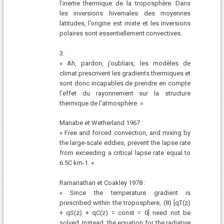
l’inertie thermique de la troposphère. Dans
les inversions hivernales des moyennes
latitudes, l’origine est mixte et les inversions
polaires sont essentiellement convectives.
3.
« Ah, pardon, j’oubliais, les modèles de
climat prescrivent les gradients thermiques et
sont donc incapables de prendre en compte
l’effet du rayonnement sur la structure
thermique de l’atmosphère. »
Manabe et Wetherland 1967 :
« Free and forced convection, and mixing by
the large-scale eddies, prevent the lapse rate
from exceeding a critical lapse rate equal to
6.5C km-1. »
Ramanathan et Coakley 1978 :
« Since the temperature gradient is
prescribed within the troposphere, (8) [qT(z)
+ qS(z) + qC(z) = const = 0] need not be
solved. Instead, the equation for the radiative