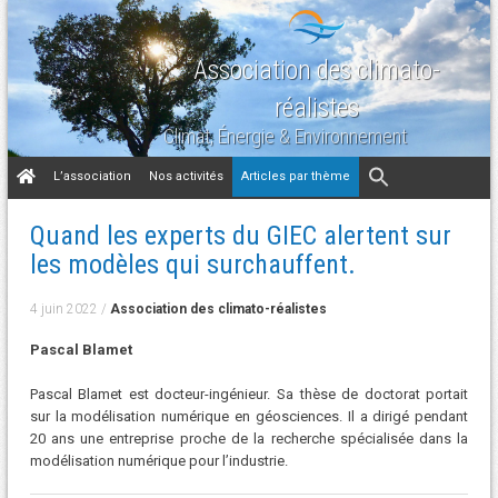
Association des climato-
réalistes
Climat, Énergie & Environnement
Aller
L’association
Nos activités
Articles par thème
au
contenu
Quand les experts du GIEC alertent sur
les modèles qui surchauffent.
4 juin 2022
/
Association des climato-réalistes
Pascal Blamet
Pascal Blamet est docteur-ingénieur. Sa thèse de doctorat portait
sur la modélisation numérique en géosciences. Il a dirigé pendant
20 ans une entreprise proche de la recherche spécialisée dans la
modélisation numérique pour l’industrie.