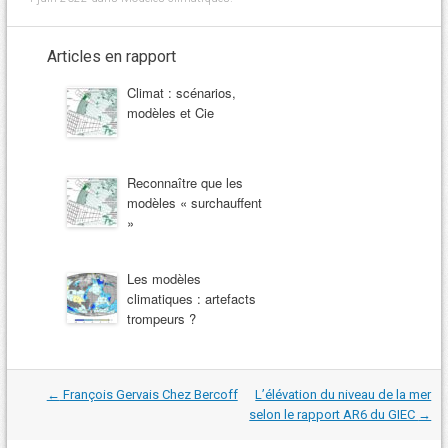
Articles en rapport
Climat : scénarios,
modèles et Cie
Reconnaître que les
modèles « surchauffent
»
Les modèles
climatiques : artefacts
trompeurs ?
Navigation
←
François Gervais Chez Bercoff
L’élévation du niveau de la mer
dans
selon le rapport AR6 du GIEC
→
les
articles