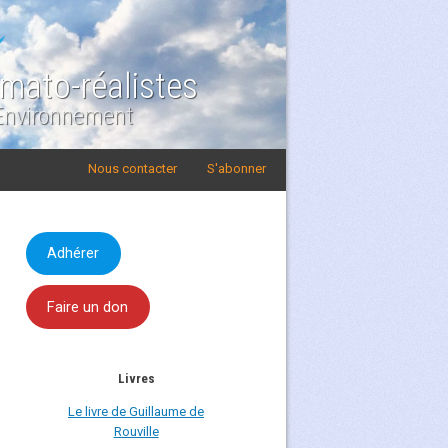
imato-réalistes
 Environnement
Nous contacter
S'abonner
Adhérer
Faire un don
Livres
Le livre de Guillaume de
Rouville