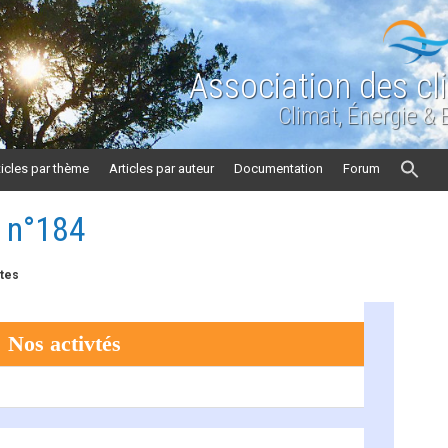
Association des cl
Climat, Énergie &
ticles par thème
Articles par auteur
Documentation
Forum
n n°184
stes
Nos activtés