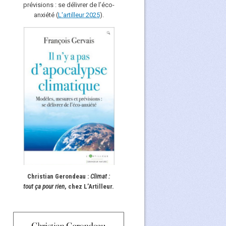
prévisions : se délivrer de l’éco-
anxiété (
L'art
i
lleur 2025
).
Christian Gerondeau :
Climat :
tout ça pour rien
, chez L’Artilleur.