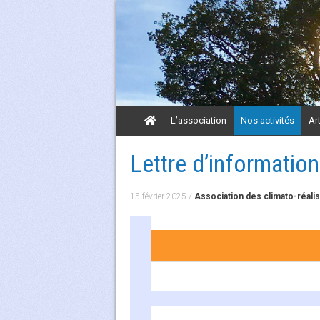
Aller
L’association
Nos activités
Ar
au
contenu
Aller
Lettre d’informatio
au
contenu
15 février 2025
/
Association des climato-réali