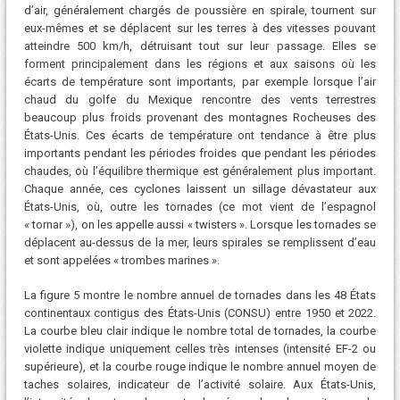
d’air, généralement chargés de poussière en spirale, tournent sur
eux-mêmes et se déplacent sur les terres à des vitesses pouvant
atteindre 500 km/h, détruisant tout sur leur passage. Elles se
forment principalement dans les régions et aux saisons où les
écarts de température sont importants, par exemple lorsque l’air
chaud du golfe du Mexique rencontre des vents terrestres
beaucoup plus froids provenant des montagnes Rocheuses des
États-Unis. Ces écarts de température ont tendance à être plus
importants pendant les périodes froides que pendant les périodes
chaudes, où l’équilibre thermique est généralement plus important.
Chaque année, ces cyclones laissent un sillage dévastateur aux
États-Unis, où, outre les tornades (ce mot vient de l’espagnol
« tornar »), on les appelle aussi « twisters ». Lorsque les tornades se
déplacent au-dessus de la mer, leurs spirales se remplissent d’eau
et sont appelées « trombes marines ».
La figure 5 montre le nombre annuel de tornades dans les 48 États
continentaux contigus des États-Unis (CONSU) entre 1950 et 2022.
La courbe bleu clair indique le nombre total de tornades, la courbe
violette indique uniquement celles très intenses (intensité EF-2 ou
supérieure), et la courbe rouge indique le nombre annuel moyen de
taches solaires, indicateur de l’activité solaire. Aux États-Unis,