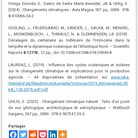
Ortega Gironés, E., Saénz de Santa María Benedet, JA & Uhlig, S :
(2024) : Changements climatiques.- Aula Magna, 501 pp., ISBN : 978-
8-410066-34-2.
GOSLING, J., FRUERGAARD, M., SANDER, L., GALKA, M., MENVIEL,
L., MONKENBUSCH, J., THIBAULT, N. & CLEMMENSEN, LB (2018) :
Décalages du centenaire au millénaire de l’Holocène dans la
tempête et la dynamique océanique de l’Atlantique Nord. – Scientific
Reports
8:12778
, 12 pp., doi:10.1038/s41598-018-29949-8.
LAURENZ, L. (2019) : Influence des cycles océaniques et solaires
sur le changement climatique et implications pour la production
agricole. – 44 diapositives de présentation sur
www.reka-
rheinland.de/fileadmin/dokumente/Vortrage/2019_Klimawandel_RE
KA_7.03.2019_pdf.pdf
.
UHLIG, S. (2025) : Changement climatique naturel : faits d’un point
de vue géologique, archéologique et astrophysique. – Weltbuch
Sargans, 367 pp., ISBN : 978-3-907347-35-5.
Partager