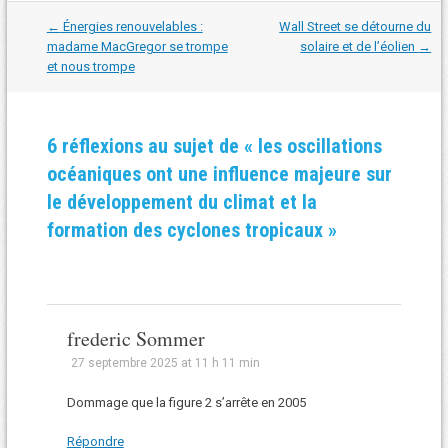
Navigation
←
Énergies renouvelables :
Wall Street se détourne du
dans
madame MacGregor se trompe
solaire et de l’éolien
→
les
et nous trompe
articles
6 réflexions au sujet de «
les oscillations
océaniques ont une influence majeure sur
le développement du climat et la
formation des cyclones tropicaux
»
frederic Sommer
27 septembre 2025 at 11 h 11 min
Dommage que la figure 2 s’arrête en 2005
Répondre