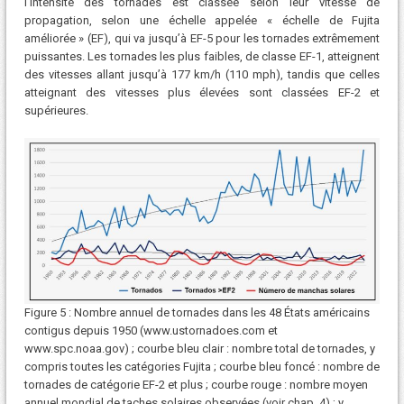
l’intensité des tornades est classée selon leur vitesse de
propagation, selon une échelle appelée « échelle de Fujita
améliorée » (EF), qui va jusqu’à EF-5 pour les tornades extrêmement
puissantes. Les tornades les plus faibles, de classe EF-1, atteignent
des vitesses allant jusqu’à 177 km/h (110 mph), tandis que celles
atteignant des vitesses plus élevées sont classées EF-2 et
supérieures.
Figure 5 : Nombre annuel de tornades dans les 48 États américains
contigus depuis 1950 (www.ustornadoes.com et
www.spc.noaa.gov) ; courbe bleu clair : nombre total de tornades, y
compris toutes les catégories Fujita ; courbe bleu foncé : nombre de
tornades de catégorie EF-2 et plus ; courbe rouge : nombre moyen
annuel mondial de taches solaires observées (voir chap. 4) ; y