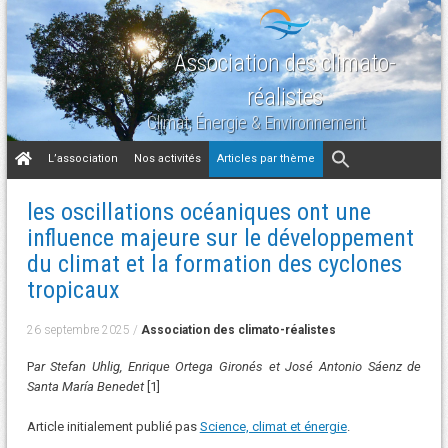
Association des climato-
réalistes
Climat, Énergie & Environnement
Aller
L’association
Nos activités
Articles par thème
au
contenu
les oscillations océaniques ont une
influence majeure sur le développement
du climat et la formation des cyclones
tropicaux
26 septembre 2025
/
Association des climato-réalistes
P
ar Stefan Uhlig, Enrique Ortega Gironés et José Antonio Sáenz de
Santa María Benedet
[1]
Article initialement publié pas
Science, climat et énergie
.