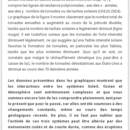
compris les lignes de tendance polynomiales ; axe des x : années,
axe des y : nombre de tornades ou de taches solaires (UHLIG 2024).
Le graphique de la figure 5 montre clairement que le nombre total de
tornades annuelles a augmenté au cours de la période étudiée,
tandis que le nombre de taches solaires a légèrement diminué (ligne
rouge). Il est toutefois curieux que les tornades de forte intensité
diminuent légèrement, ce qui suggère qu’une faible intensité solaire
favorise la formation de tornades, en particulier les plus faibles,
tandis que les plus violentes diminuent. Quoi qu’il en soit, on
constate que malgré le réchauffement climatique (ou peut-être à
cause de lui), le nombre de tornades dévastatrices aux États-Unis a
diminué au cours des 70 dernières années.
Les données présentées dans les graphiques montrent que
les interactions entre les systèmes Soleil, Océan et
Atmosphère sont extrêmement complexes et que nous
sommes encore loin de les comprendre pleinement, tant pour
le présent que pour le passé, car elles ont été soumises à des
changements constants, même au cours des temps
géologiques récents. De plus, il ne faut pas oublier que
l’activité de ces trois systèmes peut être altérée par des
événements isolés et de courte durée, comme des éruptions