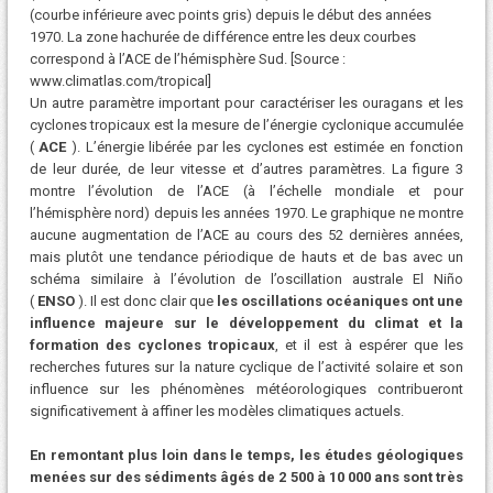
(courbe inférieure avec points gris) depuis le début des années
1970. La zone hachurée de différence entre les deux courbes
correspond à l’ACE de l’hémisphère Sud. [Source :
www.climatlas.com/tropical]
Un autre paramètre important pour caractériser les ouragans et les
cyclones tropicaux est la mesure de l’énergie cyclonique accumulée
(
ACE
). L’énergie libérée par les cyclones est estimée en fonction
de leur durée, de leur vitesse et d’autres paramètres. La figure 3
montre l’évolution de l’ACE (à l’échelle mondiale et pour
l’hémisphère nord) depuis les années 1970. Le graphique ne montre
aucune augmentation de l’ACE au cours des 52 dernières années,
mais plutôt une tendance périodique de hauts et de bas avec un
schéma similaire à l’évolution de l’oscillation australe El Niño
(
ENSO
). Il est donc clair que
les oscillations océaniques ont une
influence majeure sur le développement du climat et la
formation des cyclones tropicaux
, et il est à espérer que les
recherches futures sur la nature cyclique de l’activité solaire et son
influence sur les phénomènes météorologiques contribueront
significativement à affiner les modèles climatiques actuels.
En remontant plus loin dans le temps, les études géologiques
menées sur des sédiments âgés de 2 500 à 10 000 ans sont très