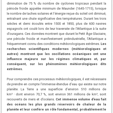
diminution de 75 % du nombre de cyclones tropicaux pendant la
période froide appelée minimum de Maunder (1645-1715), lorsque
le nombre de taches solaires et l’énergie reçue du soleil ont diminué,
entraînant une chute significative des températures. Durant les trois
siècles et demi écoulés entre 1500 et 1850, plus de 600 navires
espagnols ont coulé lors de leur traversée de l’Atlantique à la suite
d’ouragans. Ces données montrent que durant le Petit Âge Glaciaire,
une période froide et manifestement préindustrielle, l’Atlantique a
fréquemment connu des conditions météorologiques extrêmes.
Les
recherches scientifiques modernes (météorologiques et
autres) montrent que les oscillations océaniques ont une
influence majeure sur les régimes climatiques et, par
conséquent, sur les phénomènes météorologiques dits
extrêmes.
Pour comprendre ces processus météorologiques, il est nécessaire
de prendre en compte l’immense étendue d’eau qui existe sur notre
planète. La Terre a une superficie d’environ 510 millions de
,
km²
dont environ 70,7 %, soit environ 361 millions de km², sont
recouverts de mers et d’océans.
Cet immense volume d’eau fait
des océans les plus grands réservoirs de chaleur de la
planète et leur confère un rôle fondamental, probablement le