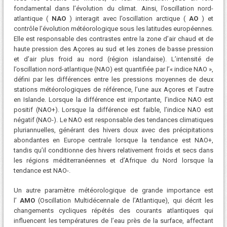
fondamental dans l’évolution du climat. Ainsi, l’oscillation nord-
atlantique (
NAO
) interagit avec l’oscillation arctique (
AO
) et
contrôle l’évolution météorologique sous les latitudes européennes.
Elle est responsable des contrastes entre la zone d’air chaud et de
haute pression des Açores au sud et les zones de basse pression
et d’air plus froid au nord (région islandaise). L’intensité de
l’oscillation nord-atlantique (NAO) est quantifiée par l’« indice NAO »,
défini par les différences entre les pressions moyennes de deux
stations météorologiques de référence, l’une aux Açores et l’autre
en Islande. Lorsque la différence est importante, l’indice NAO est
positif (NAO+). Lorsque la différence est faible, l’indice NAO est
négatif (NAO-). Le NAO est responsable des tendances climatiques
pluriannuelles, générant des hivers doux avec des précipitations
abondantes en Europe centrale lorsque la tendance est NAO+,
tandis qu’il conditionne des hivers relativement froids et secs dans
les régions méditerranéennes et d’Afrique du Nord lorsque la
tendance est NAO-.
Un autre paramètre météorologique de grande importance est
l’
AMO
(Oscillation Multidécennale de l’Atlantique), qui décrit les
changements cycliques répétés des courants atlantiques qui
influencent les températures de l’eau près de la surface, affectant