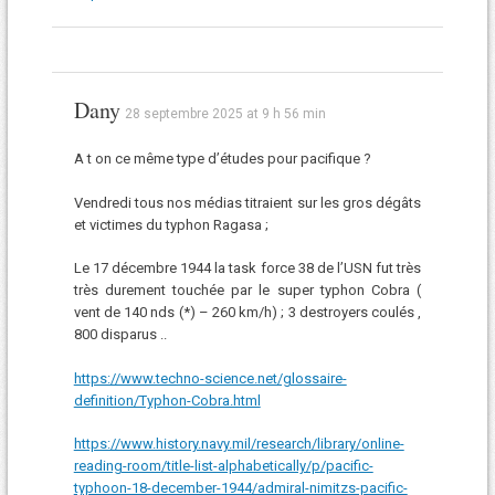
Dany
28 septembre 2025 at 9 h 56 min
A t on ce même type d’études pour pacifique ?
Vendredi tous nos médias titraient sur les gros dégâts
et victimes du typhon Ragasa ;
Le 17 décembre 1944 la task force 38 de l’USN fut très
très durement touchée par le super typhon Cobra (
vent de 140 nds (*) – 260 km/h) ; 3 destroyers coulés ,
800 disparus ..
https://www.techno-science.net/glossaire-
definition/Typhon-Cobra.html
https://www.history.navy.mil/research/library/online-
reading-room/title-list-alphabetically/p/pacific-
typhoon-18-december-1944/admiral-nimitzs-pacific-