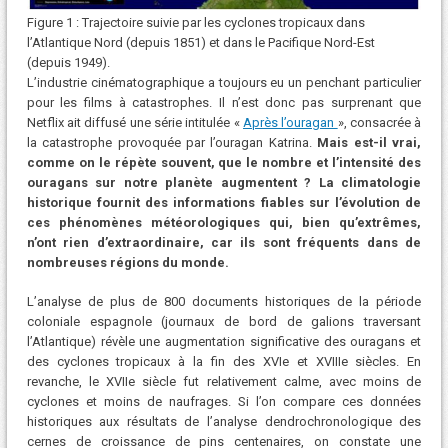
Figure 1 : Trajectoire suivie par les cyclones tropicaux dans
l’Atlantique Nord (depuis 1851) et dans le Pacifique Nord-Est
(depuis 1949).
L’industrie cinématographique a toujours eu un penchant particulier
pour les films à catastrophes. Il n’est donc pas surprenant que
Netflix ait diffusé une série intitulée «
Après l’ouragan
», consacrée à
la catastrophe provoquée par l’ouragan Katrina.
Mais est-il vrai,
comme on le répète souvent, que le nombre et l’intensité des
ouragans sur notre planète augmentent ? La climatologie
historique fournit des informations fiables sur l’évolution de
ces phénomènes météorologiques qui, bien qu’extrêmes,
n’ont rien d’extraordinaire, car ils sont fréquents dans de
nombreuses régions du monde.
L’analyse de plus de 800 documents historiques de la période
coloniale espagnole (journaux de bord de galions traversant
l’Atlantique) révèle une augmentation significative des ouragans et
des cyclones tropicaux à la fin des XVIe et XVIIIe siècles. En
revanche, le XVIIe siècle fut relativement calme, avec moins de
cyclones et moins de naufrages. Si l’on compare ces données
historiques aux résultats de l’analyse dendrochronologique des
cernes de croissance de pins centenaires, on constate une