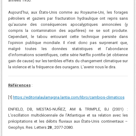
années 1950.
Aujourd’hui, aux États-Unis comme au Royaume-Uni, les forages
pétroliers et gaziers par fracturation hydraulique ont repris sans
qu’aucune des conséquences apocalyptiques annoncées (y
compris la contamination des aquifères) ne se soit produite.
Cependant, le tabou entourant cette technique persiste dans
l’opinion publique mondiale. Il n’est donc pas surprenant que,
malgré toutes les données statistiques et l’abondance
d’informations scientifiques, cette série Netflix pontifie (et obtienne
gain de cause) sur les terribles effets du changement climatique sur
la violence et la fréquence des ouragans. L’avenir nous le dira.
Références
:
[1]
https://editorialaulamagna.lantia.com/libro/cambios-climaticos
ENFIELD, DB, MESTAS-NUÑEZ, AM & TRIMPLE, BJ (2001) :
L’oscillation multidécennale de l’Atlantique et sa relation avec les
précipitations et les débits fluviaux aux États-Unis continentaux –
Geophys. Res. Letters
28
, 2077-2080.