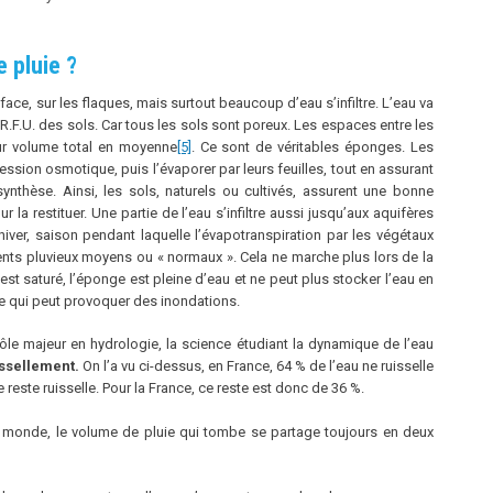
 pluie ?
ace, sur les flaques, mais surtout beaucoup d’eau s’infiltre. L’eau va
 R.F.U. des sols. Car tous les sols sont poreux. Les espaces entre les
ur volume total en moyenne
[5]
. Ce sont de véritables éponges. Les
ession osmotique, puis l’évaporer par leurs feuilles, tout en assurant
synthèse. Ainsi, les sols, naturels ou cultivés, assurent une bonne
r la restituer. Une partie de l’eau s’infiltre aussi jusqu’aux aquifères
ver, saison pendant laquelle l’évapotranspiration par les végétaux
ents pluvieux moyens ou « normaux ». Cela ne marche plus lors de la
est saturé, l’éponge est pleine d’eau et ne peut plus stocker l’eau en
ce qui peut provoquer des inondations.
 rôle majeur en hydrologie, la science étudiant la dynamique de l’eau
issellement.
On l’a vu ci-dessus, en France, 64 % de l’eau ne ruisselle
 reste ruisselle. Pour la France, ce reste est donc de 36 %.
du monde, le volume de pluie qui tombe se partage toujours en deux