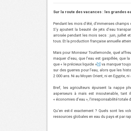
Sur la route des vacances : les grandes 
Pendant les mois d’été, d’immenses champs de
S’y ajoutent la beauté de jets d’eau transpar
arrosée pendant les mois secs : juin, juillet 
tous. Et la production française annuelle attei
Mais pour Monsieur Toutlemonde, quel affreux
maquer d’eau, que l’eau est gaspillée, que l
que « le précieux liquide »
[1]
va manquer toujou
sur des guerres pour l’eau, alors que les histo
2 000 ans. Ni au Moyen Orient, ni en Egypte, ni 
Bref, les agriculteurs épuisent la nappe p
asperseurs à maïs est insoutenable, tant 
« économies d’eau », l’irresponsabilité totale 
Qu’en est-il exactement ? Quels sont les vo
ressources globales en eau du pays et par rap