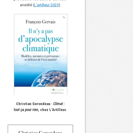
anxiété (
L'art
i
lleur 2025
).
Christian Gerondeau :
Climat :
tout ça pour rien
, chez L’Artilleur.