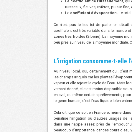
Le coefficient de ruissellement,
qui 
ruisseaux, fleuves, rivières, puis in fine
Le
coefficient d’évaporation.
Le total
Ce n’est pas le lieu ici de parler en détail
coefficient est très variable dans le monde e
zones très froides (Sibérie). La moyenne mond
peu près au niveau de la moyenne mondiale. C
L’irrigation consomme-t-elle l
Au niveau local, oui, certainement oui. C’es
les champs irrigués car les plantes l’évaporent 
vapeur et elle rejoint le cycle de l’eau. Mais
versant donné, elle est moins disponible sous for
en aval, ou même certains prélèvements, pour le
le genre humain, c’est l’eau liquide, bien enten
Cela dit, que ce soit en France et même dans l
pénalise l’irrigation ou d’autres usages de l’
dans une nappe assez près de l’embouchure
beaucoup d’importance, car ces cours d’eau vo