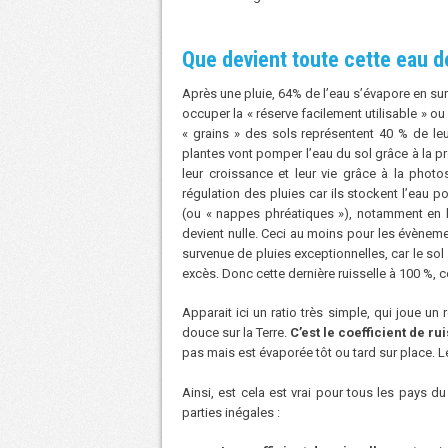
Que devient toute cette eau de
Après une pluie, 64% de l’eau s’évapore en surf
occuper la « réserve facilement utilisable » ou
« grains » des sols représentent 40 % de le
plantes vont pomper l’eau du sol grâce à la pr
leur croissance et leur vie grâce à la photo
régulation des pluies car ils stockent l’eau pou
(ou « nappes phréatiques »), notamment en hi
devient nulle. Ceci au moins pour les évènem
survenue de pluies exceptionnelles, car le sol 
excès. Donc cette dernière ruisselle à 100 %, 
Apparait ici un ratio très simple, qui joue un
douce sur la Terre.
C’est le coefficient de ru
pas mais est évaporée tôt ou tard sur place. Le
Ainsi, est cela est vrai pour tous les pays 
parties inégales :