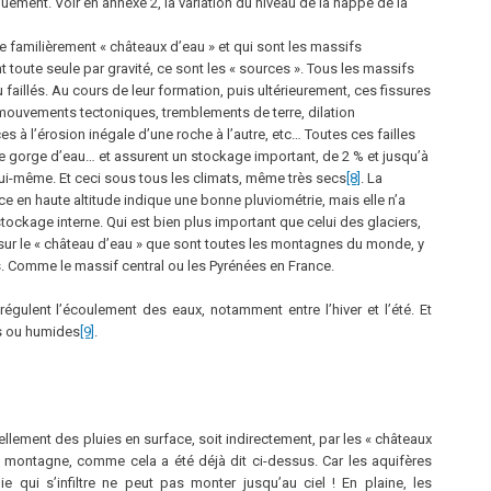
uement. Voir en annexe 2, la variation du niveau de la nappe de la
le familièrement « châteaux d’eau » et qui sont les massifs
toute seule par gravité, ce sont les « sources ». Tous les massifs
illés. Au cours de leur formation, puis ultérieurement, ces fissures
 mouvements tectoniques, tremblements de terre, dilation
nces à l’érosion inégale d’une roche à l’autre, etc… Toutes ces failles
se gorge d’eau… et assurent un stockage important, de 2 % et jusqu’à
i-même. Et ceci sous tous les climats, même très secs
[8]
. La
e en haute altitude indique une bonne pluviométrie, mais elle n’a
ckage interne. Qui est bien plus important que celui des glaciers,
 sur le « château d’eau » que sont toutes les montagnes du monde, y
s. Comme le massif central ou les Pyrénées en France.
égulent l’écoulement des eaux, notamment entre l’hiver et l’été. Et
es ou humides
[9]
.
sellement des pluies en surface, soit indirectement, par les « châteaux
 montagne, comme cela a été déjà dit ci-dessus. Car les aquifères
 qui s’infiltre ne peut pas monter jusqu’au ciel ! En plaine, les