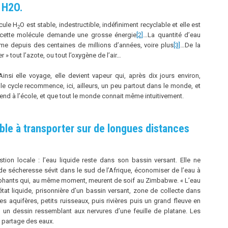
e H2O.
cule H
O est stable, indestructible, indéfiniment recyclable et elle est
2
» cette molécule demande une grosse énergie
[2]
…La quantité d’eau
ême depuis des centaines de millions d’années, voire plus
[3]
…De la
 tout l’azote, ou tout l’oxygène de l’air…
insi elle voyage, elle devient vapeur qui, après dix jours environ,
e cycle recommence, ici, ailleurs, un peu partout dans le monde, et
rend à l’école, et que tout le monde connait même intuitivement.
ble à transporter sur de longues distances
tion locale : l’eau liquide reste dans son bassin versant. Elle ne
e sécheresse sévit dans le sud de l’Afrique, économiser de l’eau à
léphants qui, au même moment, meurent de soif au Zimbabwe. « L’eau
’état liquide, prisonnière d’un bassin versant, zone de collecte dans
s aquifères, petits ruisseaux, puis rivières puis un grand fleuve en
n un dessin ressemblant aux nervures d’une feuille de platane. Les
e partage des eaux.