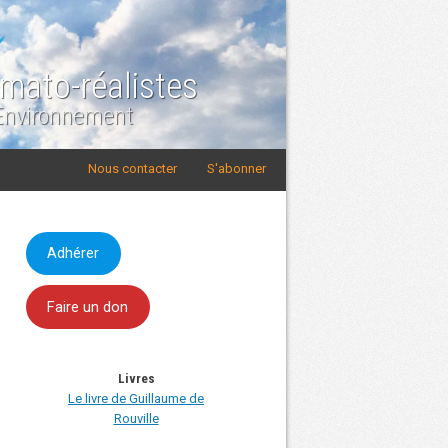
imato-réalistes
 Environnement
Nous contacter
S'abonner
Adhérer
Faire un don
Livres
Le livre de Guillaume de
Rouville