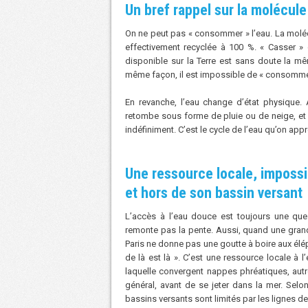
Un bref rappel sur la molécul
On ne peut pas « consommer » l’eau. La molé
effectivement recyclée à 100 %. « Casser 
disponible sur la Terre est sans doute la m
même façon, il est impossible de « consommer »
En revanche, l’eau change d’état physique. A
retombe sous forme de pluie ou de neige, et l
indéfiniment. C’est le cycle de l’eau qu’on app
Une ressource locale, impossi
et hors de son bassin versant
L’accès à l’eau douce est toujours une ques
remonte pas la pente. Aussi, quand une grand
Paris ne donne pas une goutte à boire aux é
de là est là ». C’est une ressource locale à l
laquelle convergent nappes phréatiques, autre
général, avant de se jeter dans la mer. Selo
bassins versants sont limités par les lignes d