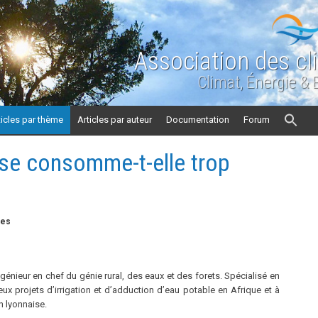
Association des cl
Climat, Énergie &
ticles par thème
Articles par auteur
Documentation
Forum
aise consomme-t-elle trop
tes
génieur en chef du génie rural, des eaux et des forets. Spécialisé en
eux projets d’irrigation et d’adduction d’eau potable en Afrique et à
n lyonnaise.