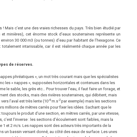
s ! Mais c’est une des vraies richesses du pays. Très bien étudié par
et minières), cet énorme stock d’eaux souterraines représente un
t environ 30 000 m3 (ou tonnes) d’eau par habitant de l’hexagone. Ce
t totalement intarissable, car il est réalimenté chaque année par les
ypes de réserves.
ppes phréatiques », un mot très courant mais que les spécialistes
nc les « nappes », supposées horizontales et contenues dans les
le sable, les grès etc… Pour trouver l’eau, il faut faire un forage, et
nt des stocks, mais des rivières souterraines, qui débitent, mais
-6
-2
ers l’aval est très lente (10
m.s
par exemple) mais les sections
s millions de mètres carrés pour fixer les idées. Sachant que le
toujours le produit d’une section, en mètres carrés, par une vitesse,
, c’est l’inverse : les sections d’écoulement sont faibles, mais la
re 1 et 2 m/s. Les nappes sont des acteurs très importants de la
ns un bassin versant donné, au côté des eaux de surface. Les unes