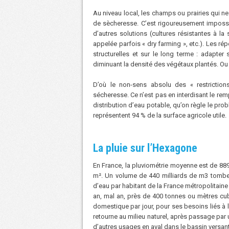
Au niveau local, les champs ou prairies qui ne
de sècheresse. C’est rigoureusement imposs
d’autres solutions (cultures résistantes à la
appelée parfois « dry farming », etc.). Les ré
structurelles et sur le long terme : adapter 
diminuant la densité des végétaux plantés. Ou 
D’où le non-sens absolu des « restriction
sécheresse. Ce n’est pas en interdisant le rem
distribution d’eau potable, qu’on règle le pro
représentent 94 % de la surface agricole utile.
La pluie sur l’Hexagone
En France, la pluviométrie moyenne est de 889 m
m². Un volume de 440 milliards de m3 tombe
d’eau par habitant de la France métropolitaine 
an, mal an, près de 400 tonnes ou mètres cube
domestique par jour, pour ses besoins liés à l
retourne au milieu naturel, après passage par 
d’autres usages en aval dans le bassin versan