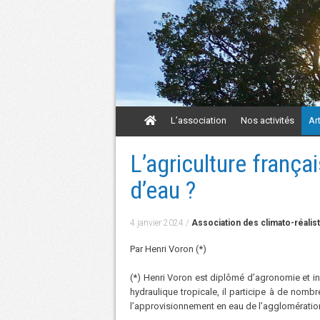
Aller
L’association
Nos activités
Ar
au
contenu
Aller
L’agriculture franç
au
contenu
d’eau ?
4 janvier 2024
/
Association des climato-réalis
Par Henri Voron (*)
(*) Henri Voron est diplômé d’agronomie et in
hydraulique tropicale, il participe à de nombr
l’approvisionnement en eau de l’agglomératio