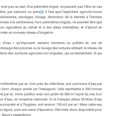
 sont pas au sein d’un périmètre irrigué, ne peuvent pas l’être en cas
ible, par camions ou autre
[4]
. Il faut que l’exploitant agricole trouve
 sécheresse, sarclages, binage, diminution de la densité à l’hectare
ponses à la sécheresse, hors périmètres irrigués, ne peuvent être que
son agriculture au climat et à ses aléas inévitables, et d’abord en
créer un nouveau réseau d’irrigation.
s d’eau » qu’imposent certains ministres ou préfets en cas de
plissage des piscines ou le lavage des voitures utilisant le réseau de
blème des surfaces agricoles non irriguées, qui se dessèchent. Et qui
illimètres par an. Soit près de mille litres, soit une tonne d’eau par
 donc chaque année sur l’Hexagone. Cela représente 6 500 tonnes
et par an. Votre pavillon avec son jardin de 500 m² reçoit du ciel, bon
 d’eau, en moyenne nationale. Or le Français utilise 50 litres d’eau
a propreté et à l’hygiène, soit environ 150 m3 par an ! Mais cette eau
un égout, puis une usine d’épuration. Elle reste donc disponible pour
t. Nous y reviendrons.