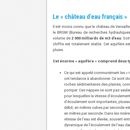
Le « château d’eau français »
Il est moins connu que le château de Versaille
le BRGM (Bureau de recherches hydrauliques 
volume de
2 000 milliards de m3 d’eau
. Soi
chiffre est totalement stable. Cet aquifère es
pluies.
Cet énorme « aquifère » comprend deux t
Ce qui est appelé communément les « na
ont tendance à abandonner. Ce sont do
roches sédimentaires des plaines, comme 
pomper. Ces nappes ne sont pas seuleme
pour lesquelles la vitesse d’écoulement v
d’écoulement sont importantes, plusieur
débit, en mètres cubes par seconde est 
en mètres par seconde. Dans les rivières
vitesse de l’eau est élevée, souvent ent
dynamique de l’écoulement de l’eau da