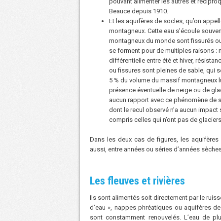
pouvant alimenter les autres et réciproq
Beauce depuis 1910.
Et les aquifères de socles, qu’on appel
montagneux. Cette eau s’écoule souvent 
montagneux du monde sont fissurés ou fa
se forment pour de multiples raisons :
différentielle entre été et hiver, résista
ou fissures sont pleines de sable, qui 
5 % du volume du massif montagneux lu
présence éventuelle de neige ou de glac
aucun rapport avec ce phénomène de sto
dont le recul observé n’a aucun impact
compris celles qui n’ont pas de glacier
Dans les deux cas de figures, les aquifères r
aussi, entre années ou séries d’années sèch
Les fleuves et rivières
Ils sont alimentés soit directement par le ruis
d’eau », nappes phréatiques ou aquifères de
sont constamment renouvelés. L’eau de pluie