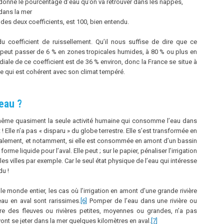
donne le pourcentage d’eau qu’on va retrouver dans les nappes,
, dans la mer
 des deux coefficients, est 100, bien entendu.
 du coefficient de ruissellement. Qu’il nous suffise de dire que ce
t peut passer de 6 % en zones tropicales humides, à 80 % ou plus en
iale de ce coefficient est de 36 % environ, donc la France se situe à
e qui est cohérent avec son climat tempéré.
’eau ?
t même quasiment la seule activité humaine qui consomme l’eau dans
! Elle n’a pas « disparu » du globe terrestre. Elle s’est transformée en
 localement, et notamment, si elle est consommée en amont d’un bassin
me liquide pour l’aval. Elle peut ; sur le papier, pénaliser l’irrigation
s villes par exemple. Car le seul état physique de l’eau qui intéresse
du !
e monde entier, les cas où l’irrigation en amont d’une grande rivière
eau en aval sont rarissimes.
[6]
Pomper de l’eau dans une rivière ou
 des fleuves ou rivières petites, moyennes ou grandes, n’a pas
nt se jeter dans la mer quelques kilomètres en aval.
[7]