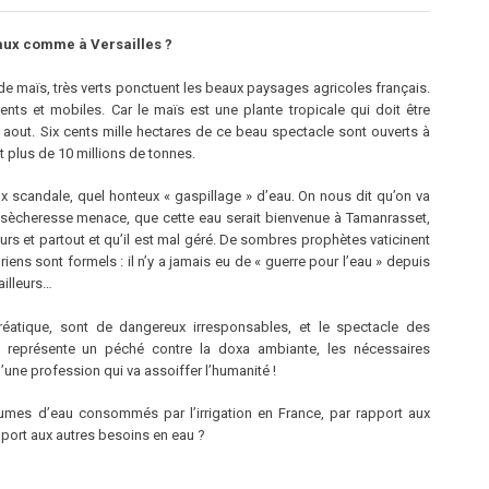
eaux comme à Versailles ?
 maïs, très verts ponctuent les beaux paysages agricoles français.
ents et mobiles. Car le maïs est une plante tropicale qui doit être
et aout. Six cents mille hectares de ce beau spectacle sont ouverts à
nt plus de 10 millions de tonnes.
 scandale, quel honteux « gaspillage » d’eau. On nous dit qu’on va
a sècheresse menace, que cette eau serait bienvenue à Tamanrasset,
rs et partout et qu’il est mal géré. De sombres prophètes vaticinent
riens sont formels : il n’y a jamais eu de « guerre pour l’eau » depuis
ailleurs…
hréatique, sont de dangereux irresponsables, et le spectacle des
il représente un péché contre la doxa ambiante, les nécessaires
d’une profession qui va assoiffer l’humanité !
lumes d’eau consommés par l’irrigation en France, par rapport aux
port aux autres besoins en eau ?