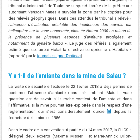
tribunal administratif de Toulouse suspend l’arrêté de la préfecture
autorisant
Variscan Mines
à survoler la zone par hélicoptère pour
des relevés géophysiques. Dans ces attendus le tribunal a relevé «
l’absence d’évaluation préalable des incidences des survols par
hélicoptère sur la zone concernée, classée Natura 2000 en raison de
la présence de plusieurs espèces d’avifaune protégées, et
notamment du gypaète barbu
». Le juge des référés a également
estimé que cet arrêté violait la directive européenne « Habitats »
(rapporté par le
journal en ligne
Toutleco
).
Y a t-il de l’amiante dans la mine de Salau ?
La visite de sécurité effectuée le 22 février 2018 a déjà permis de
confirmer l’absence d’amiante dans l’air ambiant. Mais la vraie
question est de savoir si la roche contient de l’amiante et dans
l’affirmative, si la mine pourrait être exploitée dans le respect d’une
réglementation qui s’est considérablement durcie
[8]
depuis la
fermeture de la mine en 1986.
Dans le cadre de la convention tri-partite du 14 mars 2017, la CLICS a
désigné deux experts (Maxime Misseri et Marie-Annick Billon-