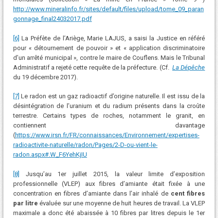
http://www.mineralinfo.fr/sites/default/files/upload/tome_09_paran
gonnage_final24032017.pdf
[6]
La Préfète de l’Ariège, Marie LAJUS, a saisi la Justice en référé
pour « détournement de pouvoir » et « application discriminatoire
d’un arrêté municipal », contre le maire de Couflens. Mais le Tribunal
Administratif a rejeté cette requête de la préfecture. (Cf.
La Dépêche
du 19 décembre 2017).
[7]
Le radon est un gaz radioactif d’origine naturelle. Il est issu de la
désintégration de l’uranium et du radium présents dans la croûte
terrestre. Certains types de roches, notamment le granit, en
contiennent davantage
(
https://www.irsn.fr/FR/connaissances/Environnement/expertises-
radioactivite-naturelle/radon/Pages/2-D-ou-vient-le-
radon.aspx#.W_F6YehKjIU
[8]
Jusqu’au 1er juillet 2015, la valeur limite d’exposition
professionnelle (VLEP) aux fibres d’amiante était fixée à une
concentration en fibres d’amiante dans l’air inhalé de
cent fibres
par litre
évaluée sur une moyenne de huit heures de travail. La VLEP
maximale a donc été abaissée à 10 fibres par litres depuis le 1er