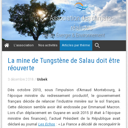
Association des climato-
réalistes
Climat, Énergie & Environnement
Aller
L’association
Nos activités
Articles par thème
au
contenu
La mine de Tungstène de Salau doit être
réouverte
3 décembre 2018
/
Usbek
Dès octobre 2013, sous l’impulsion d’Arnaud Montebourg, à
l’époque ministre du redressement productif, le gouvernement
français décide de relancer l’industrie minière sur le sol français.
Cette décision semble avoir été endossée par Emmanuel Macron.
Lors d’un déplacement en Guyane en août 2015 (il était à l’époque
ministre des finances), l’actuel Président de la République avait
déclaré au journal
Les Echos
: «
La France a décidé de reconquérir le