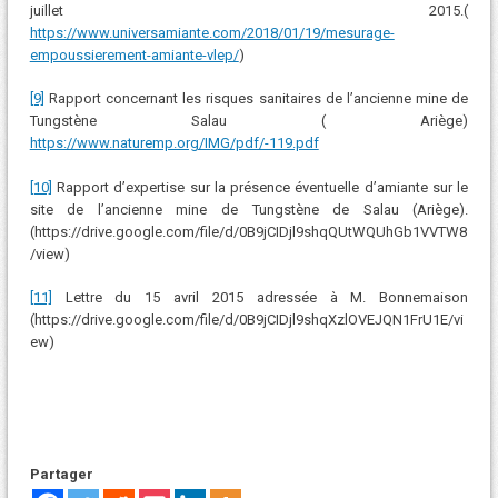
juillet 2015.(
https://www.universamiante.com/2018/01/19/mesurage-
empoussierement-amiante-vlep/
)
[9]
Rapport concernant les risques sanitaires de l’ancienne mine de
Tungstène Salau ( Ariège)
https://www.naturemp.org/IMG/pdf/-119.pdf
[10]
Rapport d’expertise sur la présence éventuelle d’amiante sur le
site de l’ancienne mine de Tungstène de Salau (Ariège).
(https://drive.google.com/file/d/0B9jCIDjl9shqQUtWQUhGb1VVTW8
/view)
[11]
Lettre du 15 avril 2015 adressée à M. Bonnemaison
(https://drive.google.com/file/d/0B9jCIDjl9shqXzlOVEJQN1FrU1E/vi
ew)
Partager