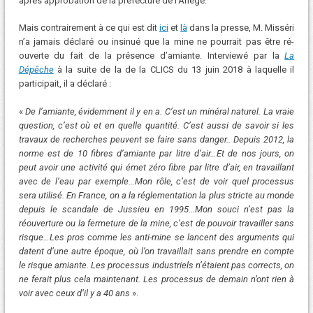
après approbation de la préfecture de l’Ariège.
Mais contrairement à ce qui est dit
ici
et
là
dans la presse, M. Misséri
n’a jamais déclaré ou insinué que la mine ne pourrait pas être ré-
ouverte du fait de la présence d’amiante. Interviewé par la
La
Dépêche
à la suite de la de la CLICS du 13 juin 2018 à laquelle il
participait, il a déclaré :
«
De l’amiante, évidemment il y en a. C’est un minéral naturel. La vraie
question, c’est où et en quelle quantité. C’est aussi de savoir si les
travaux de recherches peuvent se faire sans danger..
Depuis 2012, la
norme est de 10 fibres d’amiante par litre d’air…Et de nos jours, on
peut avoir une activité qui émet zéro fibre par litre d’air, en travaillant
avec de l’eau par exemple
…Mon rôle, c’est de voir quel processus
sera utilisé. En France, on a la réglementation la plus stricte au monde
depuis le scandale de Jussieu en 1995.
..
Mon souci n’est pas la
réouverture ou la fermeture de la mine, c’est de pouvoir travailler sans
risque…Les pros comme les anti-mine se lancent des arguments qui
datent d’une autre époque, où l’on travaillait sans prendre en compte
le risque amiante. Les processus industriels n’étaient pas corrects, on
ne ferait plus cela maintenant. Les processus de demain n’ont rien à
voir avec ceux d’il y a 40 ans
».