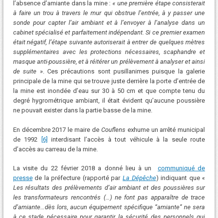
l’absence d’amiante dans la mine :
« une première étape consisterait
à faire un trou à travers le mur qui obstrue l’entrée, à y passer une
sonde pour capter l’air ambiant et à l’envoyer à l’analyse dans un
cabinet spécialisé et parfaitement indépendant. Si ce premier examen
était négatif, l’étape suivante autoriserait à entrer de quelques mètres
supplémentaires avec les protections nécessaires, scaphandre et
masque anti-poussière, et à réitérer un prélèvement à analyser et ainsi
de suite
». Ces précautions sont pusillanimes puisque la galerie
principale de la mine qui se trouve juste derrière la porte d’entrée de
la mine est inondée d’eau sur 30 à 50 cm et que compte tenu du
degré hygrométrique ambiant, il était évident qu’aucune poussière
ne pouvait exister dans la partie basse de la mine.
En décembre 2017 le maire de
Couflens
exhume un arrêté municipal
de 1992
[6]
interdisant l’accès à tout véhicule à la seule route
d’accès au carreau de la mine.
La visite du 22 février 2018 a donné lieu à un
communiqué de
presse
de la préfecture (rapporté par
La Dépêche
) indiquant que «
Les résultats des prélèvements d’air ambiant et des poussières sur
les transformateurs rencontrés (…) ne font pas apparaître de trace
d’amiante…dès lors, aucun équipement spécifique “amiante” ne sera
à ce stade nécessaire pour garantir la sécurité des personnels qui