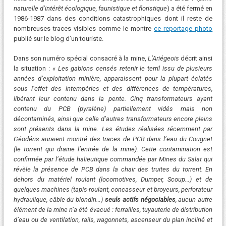
naturelle d’intérêt écologique, faunistique et floristique
) a été fermé en
1986-1987 dans des conditions catastrophiques dont il reste de
nombreuses traces visibles comme le montre
ce reportage photo
publié sur le blog d’un touriste.
Dans son numéro spécial consacré à la mine,
L’Ariégeois
décrit ainsi
la situation :
« Les gabions censés retenir le terril issu de plusieurs
années d’exploitation minière, apparaissent pour la plupart éclatés
sous l’effet des intempéries et des différences de températures,
libérant leur contenu dans la pente. Cinq transformateurs ayant
contenu du PCB (pyralène) partiellement vidés mais non
décontaminés, ainsi que celle d’autres transformateurs encore pleins
sont présents dans la mine. Les études réalisées récemment par
Géodéris auraient montré des traces de PCB dans l’eau du Cougnet
(le torrent qui draine l’entrée de la mine). Cette contamination est
confirmée par l’étude halieutique commandée par Mines du Salat qui
révèle la présence de PCB dans la chair des truites du torrent. En
dehors du matériel roulant (locomotives, Dumper, Scoup…) et de
quelques machines (tapis-roulant, concasseur et broyeurs, perforateur
hydraulique, câble du blondin…)
seuls actifs négociables
, aucun autre
élément de la mine n’a été évacué : ferrailles, tuyauterie de distribution
d’eau ou de ventilation, rails, wagonnets, ascenseur du plan incliné et