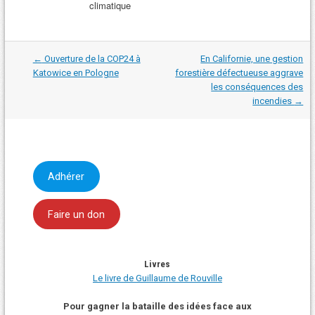
climatique
Navigation
←
Ouverture de la COP24 à
En Californie, une gestion
dans
Katowice en Pologne
forestière défectueuse aggrave
les
les conséquences des
articles
incendies
→
Adhérer
Faire un don
Livres
Le livre de Guillaume de Rouville
Pour gagner la bataille des idées face aux