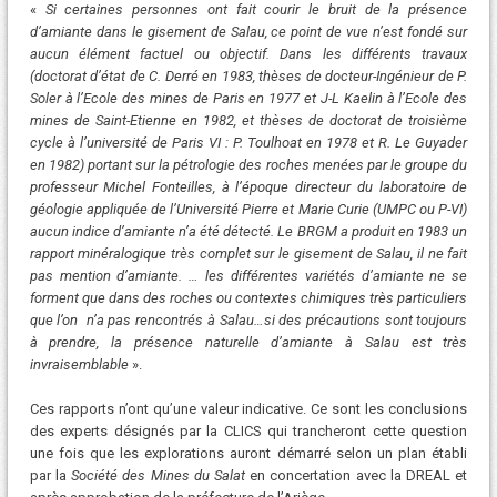
«
Si certaines personnes ont fait courir le bruit de la présence
d’amiante dans le gisement de Salau, ce point de vue n’est fondé sur
aucun élément factuel ou objectif. Dans les différents travaux
(doctorat d’état de C. Derré en 1983, thèses de docteur-Ingénieur de P.
Soler à l’Ecole des mines de Paris en 1977 et J-L Kaelin à l’Ecole des
mines de Saint-Etienne en 1982, et thèses de doctorat de troisième
cycle à l’université de Paris VI : P. Toulhoat en 1978 et R. Le Guyader
en 1982) portant sur la pétrologie des roches menées par le groupe du
professeur Michel Fonteilles, à l’époque directeur du laboratoire de
géologie appliquée de l’Université Pierre et Marie Curie (UMPC ou P-VI)
aucun indice d’amiante n’a été détecté. Le BRGM a produit en 1983 un
rapport minéralogique très complet sur le gisement de Salau, il ne fait
pas mention d’amiante. … les différentes variétés d’amiante ne se
forment que dans des roches ou contextes chimiques très particuliers
que l’on n’a pas rencontrés à Salau…si des précautions sont toujours
à prendre, la présence naturelle d’amiante à Salau est très
invraisemblable
».
Ces rapports n’ont qu’une valeur indicative. Ce sont les conclusions
des experts désignés par la CLICS qui trancheront cette question
une fois que les explorations auront démarré selon un plan établi
par la
Société des Mines du Salat
en concertation avec la DREAL et