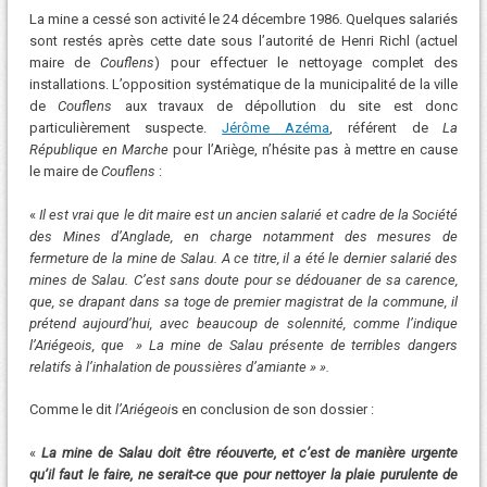
La mine a cessé son activité le 24 décembre 1986. Quelques salariés
sont restés après cette date sous l’autorité de Henri Richl (actuel
maire de
Couflens
) pour effectuer le nettoyage complet des
installations. L’opposition systématique de la municipalité de la ville
de
Couflens
aux travaux de dépollution du site est donc
particulièrement suspecte.
Jérôme Azéma
, référent de
La
République en Marche
pour l’Ariège, n’hésite pas à mettre en cause
le maire de
Couflens
:
«
Il est vrai que le dit maire est un ancien salarié et cadre de la Société
des Mines d’Anglade, en charge notamment des mesures de
fermeture de la mine de Salau. A ce titre, il a été le dernier salarié des
mines de Salau. C’est sans doute pour se dédouaner de sa carence,
que, se drapant dans sa toge de premier magistrat de la commune, il
prétend aujourd’hui, avec beaucoup de solennité, comme l’indique
l’Ariégeois, que » La mine de Salau présente de terribles dangers
relatifs à l’inhalation de poussières d’amiante » ».
Comme le dit
l’Ariégeoi
s en conclusion de son dossier :
«
La mine de Salau doit être réouverte, et c’est de manière urgente
qu’il faut le faire, ne serait-ce que pour nettoyer la plaie purulente de