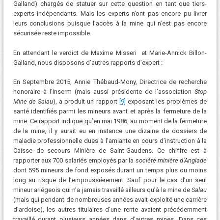
Galland) chargés de statuer sur cette question en tant que tiers-
experts indépendants. Mais les experts n’ont pas encore pu livrer
leurs conclusions puisque l’accès à la mine qui n’est pas encore
sécurisée reste impossible.
En attendant le verdict de Maxime Misseri et Marie-Annick Billon-
Galland, nous disposons d’autres rapports d’expert :
En Septembre 2015, Annie Thébaud-Mony, Directrice de recherche
honoraire à l’Inserm (mais aussi présidente de l’association
Stop
Mine de Salau
), a produit un rapport
[9]
exposant les problèmes de
santé identifiés parmi les mineurs avant et après la fermeture de la
mine. Ce rapport indique qu’en mai 1986, au moment de la fermeture
de la mine, il y aurait eu en instance une dizaine de dossiers de
maladie professionnelle dues à l’amiante en cours d’instruction à la
Caisse de secours Minière de Saint-Gaudens. Ce chiffre est à
rapporter aux 700 salariés employés par la
société minière d’Anglade
dont 595 mineurs de fond exposés durant un temps plus ou moins
long au risque de l’empoussièrement. Sauf pour le cas d’un seul
mineur ariégeois qui n’a jamais travaillé ailleurs qu’à la mine de
Salau
(mais qui pendant de nombreuses années avait exploité une carrière
d’ardoise), les autres titulaires d’une rente avaient précédemment
travaillé durant plusieurs années dans d’autres mines. Dans ces