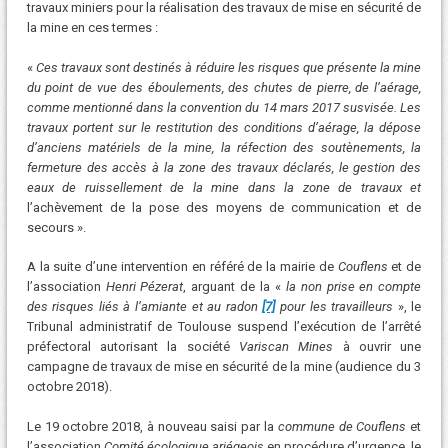
travaux miniers pour la réalisation des travaux de mise en sécurité de
la mine en ces termes :
«
Ces travaux sont destinés à réduire les risques que présente la mine
du point de vue des éboulements, des chutes de pierre, de l’aérage,
comme mentionné dans la convention du 14 mars 2017 susvisée. Les
travaux portent sur le restitution des conditions d’aérage, la dépose
d’anciens matériels de la mine, la réfection des soutènements, la
fermeture des accès à la zone des travaux déclarés, le gestion des
eaux de ruissellement de la mine dans la zone de travaux et
l’achèvement de la pose des moyens de communication et de
secours ».
A la suite d’une intervention en référé de la mairie de
Couflens
et de
l’association
Henri Pézerat
, arguant de la «
la non prise en compte
des risques liés à l’amiante et au radon
[7]
pour les travailleurs
», le
Tribunal administratif de Toulouse suspend l’exécution de l’arrêté
préfectoral autorisant la société
Variscan Mines
à ouvrir une
campagne de travaux de mise en sécurité de la mine (audience du 3
octobre 2018).
Le 19 octobre 2018, à nouveau saisi par la
commune de Couflens
et
l’association
Comité écologique ariégeois
en procédure d’urgence, le