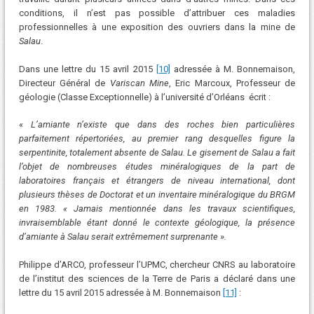
conditions, il n’est pas possible d’attribuer ces maladies
professionnelles à une exposition des ouvriers dans la mine de
Salau
.
Dans une lettre du 15 avril 2015
[10]
adressée à M. Bonnemaison,
Directeur Général de
Variscan Mine
, Eric Marcoux, Professeur de
géologie (Classe Exceptionnelle) à l’université d’Orléans écrit :
«
L’amiante n’existe que dans des roches bien particulières
parfaitement répertoriées, au premier rang desquelles figure la
serpentinite, totalement absente de Salau. Le gisement de Salau a fait
l’objet de nombreuses études minéralogiques de la part de
laboratoires français et étrangers de niveau international, dont
plusieurs thèses de Doctorat et un inventaire minéralogique du BRGM
en 1983. « Jamais mentionnée dans les travaux scientifiques,
invraisemblable étant donné le contexte géologique, la présence
d’amiante à Salau serait extrêmement surprenante
»
.
Philippe d’ARCO, professeur l’UPMC, chercheur CNRS au laboratoire
de l’institut des sciences de la Terre de Paris a déclaré dans une
lettre du 15 avril 2015 adressée à M. Bonnemaison
[11]
: