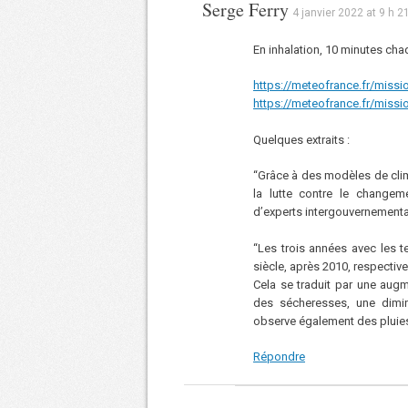
Serge Ferry
4 janvier 2022 at 9 h 2
En inhalation, 10 minutes cha
https://meteofrance.fr/missi
https://meteofrance.fr/missi
Quelques extraits :
“Grâce à des modèles de cli
la lutte contre le changem
d’experts intergouvernemental 
“Les trois années avec les 
siècle, après 2010, respectiv
Cela se traduit par une aug
des sécheresses, une dimi
observe également des pluies 
Répondre