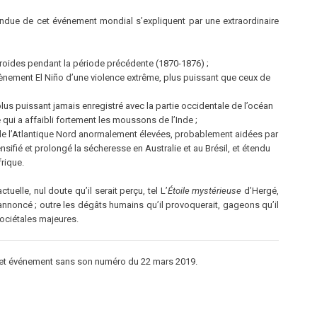
’étendue de cet événement mondial s’expliquent par une extraordinaire
froides pendant la période précédente (1870-1876) ;
ènement El Niño d’une violence extrême, plus puissant que ceux de
plus puissant jamais enregistré avec la partie occidentale de l’océan
 qui a affaibli fortement les moussons de l’Inde ;
de l’Atlantique Nord anormalement élevées, probablement aidées par
ensifié et prolongé la sécheresse en Australie et au Brésil, et étendu
frique.
uelle, nul doute qu’il serait perçu, tel L’
Étoile mystérieuse
d’Hergé,
nnoncé ; outre les dégâts humains qu’il provoquerait, gageons qu’il
ociétales majeures.
 cet événement sans son numéro du 22 mars 2019.