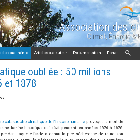
Association des cl
Climat, Énergie &
ticles par thème
Articles par auteur
Documentation
Forum
tique oubliée : 50 millions
6 et 1878
tes
ire catastrophe climatique de l’histoire humaine
provoqua la mort de
’une famine historique qui sévit pendant les années 1876 à 1878.
endant laquelle l’Inde a connu la pire sécheresse de toute son