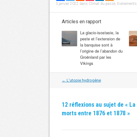
3 janvier 2022
dans
Climat du passé
,
Evènements
Articles en rapport
La glacio-isostasie, la
peste et l’extension de
la banquise sont à
l’origine de l’abandon du
Groënland par les
Vikings
Navigation
←
L’utopie hydrogène
dans
les
articles
12 réflexions au sujet de «
La 
morts entre 1876 et 1878
»