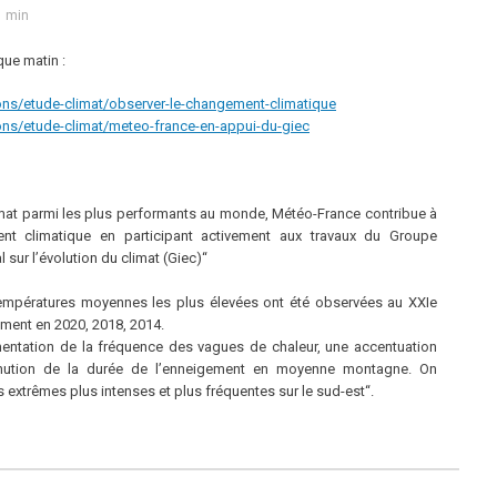
1 min
que matin :
ons/etude-climat/observer-le-changement-climatique
ons/etude-climat/meteo-france-en-appui-du-giec
mat parmi les plus performants au monde, Météo-France contribue à
ent climatique en participant activement aux travaux du Groupe
sur l’évolution du climat (Giec)“
températures moyennes les plus élevées ont été observées au XXIe
ement en 2020, 2018, 2014.
mentation de la fréquence des vagues de chaleur, une accentuation
nution de la durée de l’enneigement en moyenne montagne. On
extrêmes plus intenses et plus fréquentes sur le sud-est“.