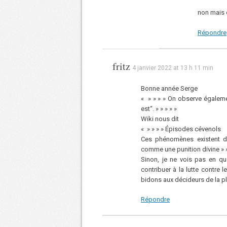
non mais 
Répondre
fritz
4 janvier 2022 at 13 h 11 min
Bonne année Serge
« » » » » On observe égaleme
est“. » » » » »
Wiki nous dit
« » » » » Épisodes cévenols
Ces phénomènes existent de
comme une punition divine » »
Sinon, je ne vois pas en qu
contribuer à la lutte contre
bidons aux décideurs de la p
Répondre