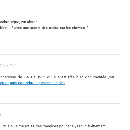
anthropique, zut alors !
oblème ? avec une taxe et des malus sur les chevaux ?
2 h 09 min
écheresse de 1920 à 1922 qui elle est très bien documentée ,par
eteo-paris.com/chronique/annee/1921
n
jours la plus mauvaise des manières pour analyser un événement…