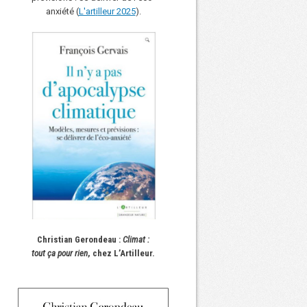
anxiété (
L'art
i
lleur 2025
).
Christian Gerondeau :
Climat :
tout ça pour rien
, chez L’Artilleur.