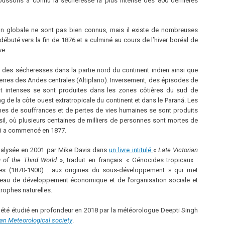
moussons a connu la sécheresse la plus intense des 800 dernières
on globale ne sont pas bien connus, mais il existe de nombreuses
débuté vers la fin de 1876 et a culminé au cours de l’hiver boréal de
ve.
et des sécheresses dans la partie nord du continent indien ainsi que
 terres des Andes centrales (Altiplano). Inversement, des épisodes de
nt intenses se sont produites dans les zones côtières du sud de
ng de la côte ouest extratropicale du continent et dans le Paraná. Les
rmes de souffrances et de pertes de vies humaines se sont produits
sil, où plusieurs centaines de milliers de personnes sont mortes de
ui a commencé en 1877.
nalysée en 2001 par Mike Davis dans
un livre intitulé
«
Late Victorian
 of the Third World
», traduit en français: « Génocides tropicaux :
les (1870-1900) : aux origines du sous-développement » qui met
 niveau de développement économique et de l’organisation sociale et
trophes naturelles.
 été étudié en profondeur en 2018 par la météorologue Deepti Singh
n Meteorological society
.