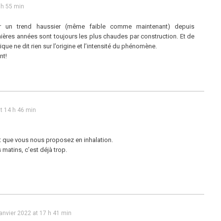
 h 55 min
 un trend haussier (même faible comme maintenant) depuis
ières années sont toujours les plus chaudes par construction. Et de
ique ne dit rien sur l’origine et l’intensité du phénomène.
nt!
at 14 h 46 min
nt que vous nous proposez en inhalation.
 matins, c’est déjà trop.
janvier 2022 at 17 h 41 min