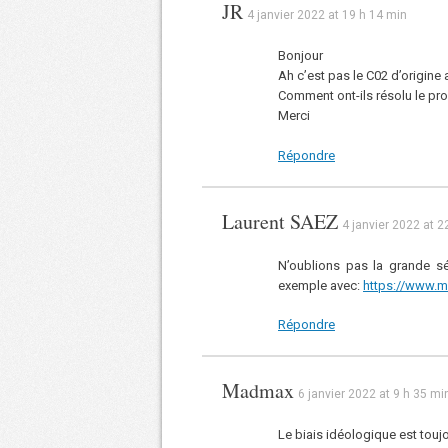
JR
4 janvier 2022 at 19 h 14 min
Bonjour
Ah c’est pas le C02 d’origine 
Comment ont-ils résolu le pr
Merci
Répondre
Laurent SAEZ
4 janvier 2022 at 2
N’oublions pas la grande s
exemple avec:
https://www.m
Répondre
Madmax
6 janvier 2022 at 9 h 35 mi
Le biais idéologique est tou