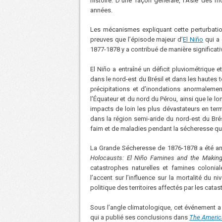
histoire. D’une façon générale, l’Asie des 
années.
Les mécanismes expliquant cette perturbati
preuves que l’épisode majeur d’
El Niño
qui a 
1877-1878 y a contribué de manière significati
El Niño a entraîné un déficit pluviométrique 
dans le nord-est du Brésil et dans les hautes
précipitations et d’inondations anormaleme
l’Équateur et du nord du Pérou, ainsi que le lo
impacts de loin les plus dévastateurs en te
dans la région semi-aride du nord-est du Bré
faim et de maladies pendant la sécheresse q
La Grande Sécheresse de 1876-1878 a été a
Holocausts: El Niño Famines and the Making
catastrophes naturelles et famines colonia
l’accent sur l’influence sur la mortalité du
politique des territoires affectés par les catas
Sous l’angle climatologique, cet événement a
qui a publié ses conclusions dans
The America