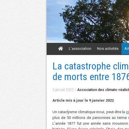
Aller
L’association
Nos activités
Ar
au
contenu
Aller
La catastrophe clima
au
contenu
de morts entre 187
3 janvier 2022
/
Association des climato-réalis
Article mis à jour le 9 janvier 2022
Un cataclysme climatique inouï, peut-être la
p
plus de 50 millions de personnes au terme d
L’année 1877 fut une année sans mousson p