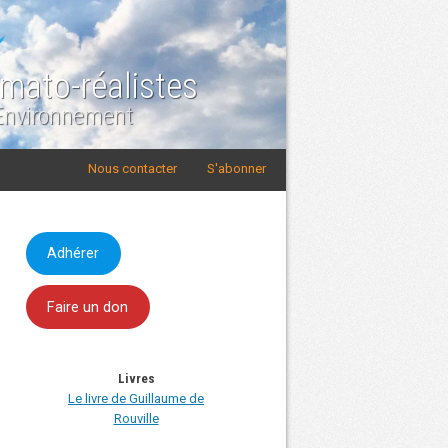
imato-réalistes
 Environnement
Nous contacter
S'abonner
Adhérer
Faire un don
Livres
Le livre de Guillaume de
Rouville