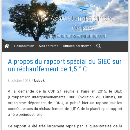
Association des climato-
réalistes
Climat, Énergie & Environnement
Aller
L’association
Nos activités
Articles par thème
au
contenu
A propos du rapport spécial du GIEC sur
un réchauffement de 1,5 ° C
8 octobre 2018
/
Usbek
A la demande de la COP 21 réunie à Paris en 2015, le GIEC
(Groupement Intergouvernemental sur l’Évolution du Climat), un
organisme dépendant de l’ONU, a publié hier un rapport sur les
conséquences du réchauffement de 1,5° C de la planète par rapport
à l’ère préindustrielle.
Ce rapport a été très largement repris par la quasi-totalité de la