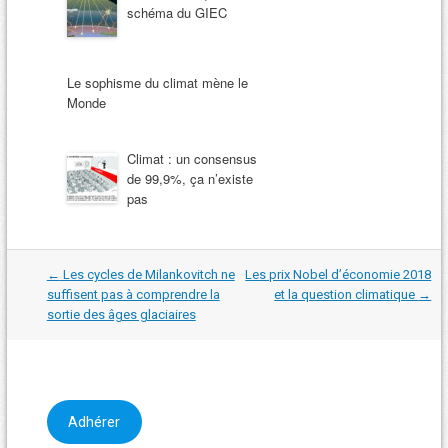
schéma du GIEC
Le sophisme du climat mène le
Monde
Climat : un consensus
de 99,9%, ça n’existe
pas
Navigation
←
Les cycles de Milankovitch ne
Les prix Nobel d’économie 2018
dans
suffisent pas à comprendre la
et la question climatique
→
les
sortie des âges glaciaires
articles
Adhérer