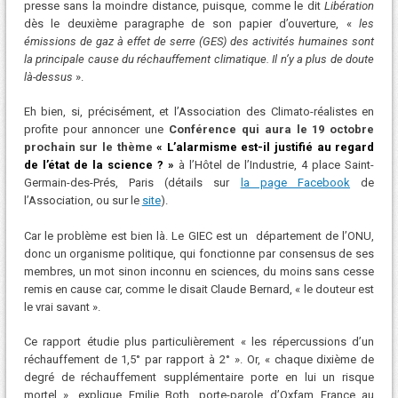
presse sans la moindre distance, puisque, comme le dit
Libération
dès le deuxième paragraphe de son papier d’ouverture, «
les
émissions de gaz à effet de serre (GES) des activités humaines sont
la principale cause du réchauffement climatique. Il n’y a plus de doute
là-dessus
».
Eh bien, si, précisément, et l’Association des Climato-réalistes en
profite pour annoncer une
Conférence qui aura le 19 octobre
prochain sur le thème
« L’alarmisme est-il justifié au regard
de l’état de la science ? »
à l’Hôtel de l’Industrie, 4 place Saint-
Germain-des-Prés, Paris (détails sur
la page Facebook
de
l’Association, ou sur le
site
).
Car le problème est bien là. Le GIEC est un département de l’ONU,
donc un organisme politique, qui fonctionne par consensus de ses
membres, un mot sinon inconnu en sciences, du moins sans cesse
remis en cause car, comme le disait Claude Bernard, « le douteur est
le vrai savant ».
Ce rapport étudie plus particulièrement « les répercussions d’un
réchauffement de 1,5° par rapport à 2° ». Or, « chaque dixième de
degré de réchauffement supplémentaire porte en lui un risque
mortel », explique Emilie Both, porte-parole d’Oxfam France au