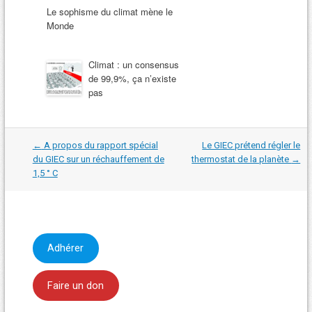
Le sophisme du climat mène le
Monde
Climat : un consensus
de 99,9%, ça n’existe
pas
Navigation
←
A propos du rapport spécial
Le GIEC prétend régler le
dans
du GIEC sur un réchauffement de
thermostat de la planète
→
les
1,5 ° C
articles
Adhérer
Faire un don