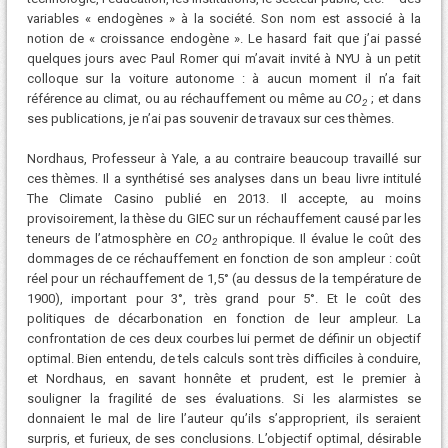
variables « endogènes » à la société. Son nom est associé à la
notion de « croissance endogène ». Le hasard fait que j’ai passé
quelques jours avec Paul Romer qui m’avait invité à NYU à un petit
colloque sur la voiture autonome : à aucun moment il n’a fait
référence au climat, ou au réchauffement ou même au
CO
; et dans
2
ses publications, je n’ai pas souvenir de travaux sur ces thèmes.
Nordhaus, Professeur à Yale, a au contraire beaucoup travaillé sur
ces thèmes. Il a synthétisé ses analyses dans un beau livre intitulé
The Climate Casino publié en 2013. Il accepte, au moins
provisoirement, la thèse du GIEC sur un réchauffement causé par les
teneurs de l’atmosphère en
CO
anthropique. Il évalue le coût des
2
dommages de ce réchauffement en fonction de son ampleur : coût
réel pour un réchauffement de 1,5° (au dessus de la température de
1900), important pour 3°, très grand pour 5°. Et le coût des
politiques de décarbonation en fonction de leur ampleur. La
confrontation de ces deux courbes lui permet de définir un objectif
optimal. Bien entendu, de tels calculs sont très difficiles à conduire,
et Nordhaus, en savant honnête et prudent, est le premier à
souligner la fragilité de ses évaluations. Si les alarmistes se
donnaient le mal de lire l’auteur qu’ils s’approprient, ils seraient
surpris, et furieux, de ses conclusions. L’objectif optimal, désirable