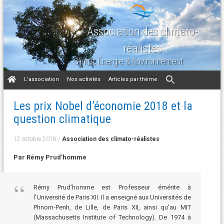
Association des climato-
réalistes
Climat, Énergie & Environnement
Aller
L’association
Nos activités
Articles par thème
au
contenu
Les prix Nobel d’économie 2018 et la
question climatique
12 octobre 2018
/
Association des climato-réalistes
Par Rémy Prud’homme
Rémy Prud’homme est Professeur émérite à
l’Université de Paris XII. Il a enseigné aux Universités de
Phnom-Penh, de Lille, de Paris XII, ainsi qu’au MIT
(Massachusetts Institute of Technology). De 1974 à