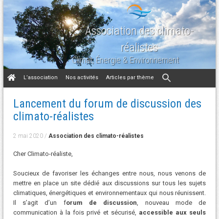
Association des climato-
réalistes
Climat, Énergie & Environnement
Aller
L’association
Nos activités
Articles par thème
au
contenu
Lancement du forum de discussion des
climato-réalistes
2 mai 2020
/
Association des climato-réalistes
Cher Climato-réaliste,
Soucieux de favoriser les échanges entre nous, nous venons de
mettre en place un site dédié aux discussions sur tous les sujets
climatiques, énergétiques et environnementaux qui nous réunissent.
Il s’agit d’un f
orum de discussion
, nouveau mode de
communication à la fois privé et sécurisé,
accessible aux seuls