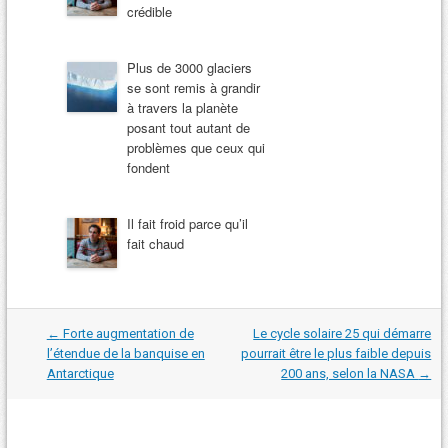
crédible
Plus de 3000 glaciers
se sont remis à grandir
à travers la planète
posant tout autant de
problèmes que ceux qui
fondent
Il fait froid parce qu’il
fait chaud
Navigation
←
Forte augmentation de
Le cycle solaire 25 qui démarre
dans
l’étendue de la banquise en
pourrait être le plus faible depuis
les
Antarctique
200 ans, selon la NASA
→
articles