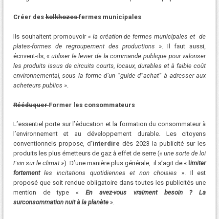
Créer des
kolkhozes
fermes municipales
Ils souhaitent promouvoir «
la création de fermes municipales et de
plates-formes de regroupement des productions
». Il faut aussi,
écrivent-ils, «
utiliser le levier de la commande publique pour valoriser
les produits issus de circuits courts, locaux, durables et à faible coût
environnemental, sous la forme d’un “guide d’’achat” à adresser aux
acheteurs publics
».
Rééduquer
Former les consommateurs
L’essentiel porte sur l’éducation et la formation du consommateur à
l’environnement et au développement durable. Les citoyens
conventionnels propose, d
’interdire
dès 2023 la publicité sur les
produits les plus émetteurs de gaz à effet de serre (
« une sorte de loi
Evin sur le climat »
). D’une manière plus générale, il s’agit de «
l
imiter
fortement
les incitations quotidiennes et non choisies
». Il est
proposé que soit rendue obligatoire dans toutes les publicités une
mention de type «
En avez-vous vraiment besoin ? La
surconsommation nuit à la planète
».