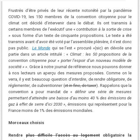
Frustrés d’être privés de leur récente notoriété par la pandémie
COVID-19, les 150 membres de la convention citoyenne pour le
climat ont décidé d’intervenir dans le débat. Ils ont transmis à
certains membres de l’exécutif une «
contribution à la sortie de crise
» sous forme d’un texte de cinquante propositions. Le texte a été
transmis avant d’avoir été voté par l’assemblée plénière, il n’est donc
pas public.
Le Monde
qui se l’est « procuré »(sic) en dévoile une
partie dans un article intitulé : «
Climat : les 50 propositions de la
convention citoyenne pour « porter l’espoir d’un nouveau modèle de
société » »
. Grâce à notre journal de référence nous pouvons donner
à nos lecteurs un aperçu des mesures proposées. Comme on le
verra, il y est beaucoup question d’
interdire
, de
rendre obligatoire
, de
réglementer
, de
subventionner
(
et in fine, de taxer
). Rappelons que la
convention a pour mandat de «
définir une série de mesures
permettant d’atteindre une baisse d’au moins 40 % des émissions de
gaz à effet de serre d’ici 2030
»
, émissions qui représentent pour la
France moins de 1% des émissions mondiales.
Morceaux choisis
Rendre
plus difficile l’accès au logement
obligatoire la