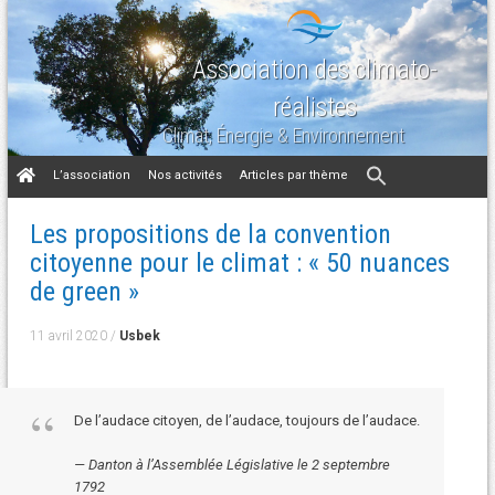
Association des climato-
réalistes
Climat, Énergie & Environnement
Aller
L’association
Nos activités
Articles par thème
au
contenu
Les propositions de la convention
citoyenne pour le climat : « 50 nuances
de green »
11 avril 2020
/
Usbek
De l’audace citoyen, de l’audace, toujours de l’audace.
Danton à l’Assemblée Législative le 2 septembre
1792