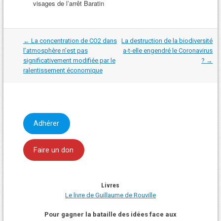
visages de l’arrêt Baratin
Navigation
←
La concentration de CO2 dans
La destruction de la biodiversité
dans
l’atmosphère n’est pas
a-t-elle engendré le Coronavirus
les
significativement modifiée par le
?
→
articles
ralentissement économique
Adhérer
Faire un don
Livres
Le livre de Guillaume de Rouville
Pour gagner la bataille des idées face aux