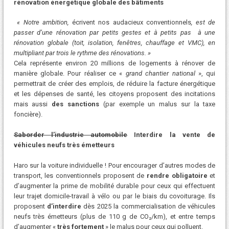
rénovation énergétique globale des bâtiments
« Notre ambition,
écrivent nos audacieux conventionnels
, est de
passer d’une rénovation par petits gestes et à petits pas à une
rénovation globale (toit, isolation, fenêtres, chauffage et VMC), en
multipliant par trois le rythme des rénovations. »
Cela représente environ 20 millions de logements à rénover de
manière globale. Pour réaliser ce «
grand chantier national
», qui
permettrait de créer des emplois, de réduire la facture énergétique
et les dépenses de santé, les citoyens proposent des incitations
mais aussi
des sanctions
(par exemple un malus sur la taxe
foncière).
Saborder l’industrie automobile
Interdire la vente de
véhicules neufs très émetteurs
Haro sur la voiture individuelle ! Pour encourager d’autres modes de
transport, les conventionnels proposent de
rendre obligatoire
et
d’augmenter la prime de mobilité durable pour ceux qui effectuent
leur trajet domicile-travail à vélo ou par le biais du covoiturage. Ils
proposent
d’interdire
dès 2025 la commercialisation de véhicules
neufs très émetteurs (plus de 110 g de CO₂/km), et entre temps
d’augmenter «
très fortement
» le malus pour ceux qui polluent.