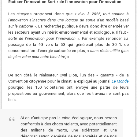
Etatiser l’innovation
Sortir de l’innovation pour l’innovation
Les citoyens proposent donc que «
d’ici à 2025, tout soutien à
l’innovation s’inscrive dans une logique de sortie d’un modèle basé
sur le carbone
». La recherche publique devra donc être orientée ver
les secteurs ayant un intérêt environnemental et écologique. Il faut «
sortir de l’innovation pour l’innovation
». Par exemple renoncer au
passage de la 4G vers la 5G qui générerait plus de 30 % de
consommation d’énergie carbonée en plus, «
sans réelle utilité (pas
de plus-value pour notre bien-être)
».
De son côté, le réalisateur Cyril Dion, l’un des « garants » de la
Convention citoyenne pour le climat, a expliqué au journal
Le Monde
pourquoi les 150 volontaires ont envoyé une partie de leurs
propositions au gouvernement, alors que les travaux ne sont pas
finis.
Si on n’anticipe pas la crise écologique, nous serons
confrontés à des chocs violents, avec potentiellement
des millions de morts, une sidération et une
désorganisation générale de nos sociétés et de nos