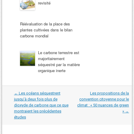
revisité
Réévaluation de la place des
plantes cultivées dans le bilan
carbone mondial
Le carbone terrestre est
majoritairement
séquestré par la matière
organique inerte
Navigation
←
Les océans séquestrent
Les propositions de la
dans
jusqu’à deux fois plus de
convention citoyenne pour le
les
dioxyde de carbone que ce que
climat : « 50 nuances de green
articles
montraient les précédentes
»
→
études