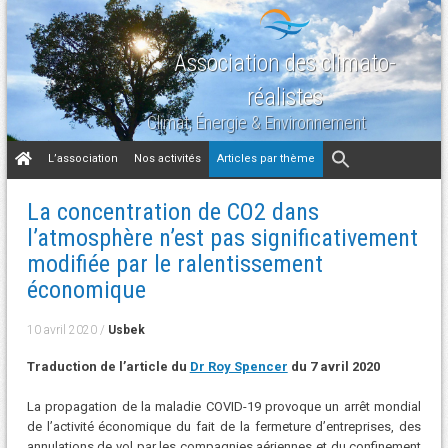
Association des climato-
réalistes
Climat, Énergie & Environnement
Aller
L’association
Nos activités
Articles par thème
au
contenu
La concentration de CO2 dans
l’atmosphère n’est pas significativement
modifiée par le ralentissement
économique
10 avril 2020
/
Usbek
Traduction de l’article du
Dr Roy Spencer
du 7 avril 2020
La propagation de la maladie COVID-19 provoque un arrêt mondial
de l’activité économique du fait de la fermeture d’entreprises, des
annulations de vol par les compagnies aériennes et du confinement