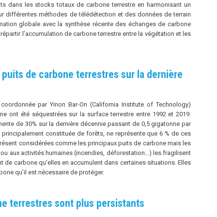
ts dans les stocks totaux de carbone terrestre en harmonisant un
 différentes méthodes de télédétection et des données de terrain
timation globale avec la synthèse récente des échanges de carbone
 répartir l’accumulation de carbone terrestre entre la végétation et les
uits de carbone terrestres sur la dernière
coordonnée par Yinon Bar-On (California Institute of Technology)
e ont été séquestrées sur la surface terrestre entre 1992 et 2019.
mente de 30% sur la dernière décennie passant de 0,5 gigatonne par
, principalement constituée de forêts, ne représente que 6 % de ces
 présent considérées comme les principaux puits de carbone mais les
ou aux activités humaines (incendies, déforestation…) les fragilisent
nt de carbone qu’elles en accumulent dans certaines situations. Elles
one qu’il est nécessaire de protéger.
e terrestres sont plus persistants