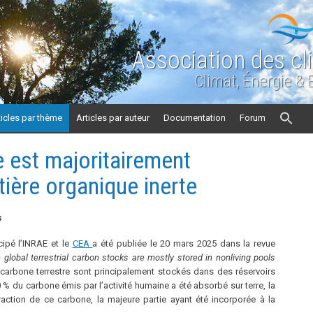
Association des cl
Climat, Énergie &
ticles par thème
Articles par auteur
Documentation
Forum
e est majoritairement
tière organique inerte
s
cipé l’INRAE et le
CEA
a été publiée le 20 mars 2025 dans la revue
global terrestrial carbon stocks are mostly stored in nonliving pools
arbone terrestre sont principalement stockés dans des réservoirs
 % du carbone émis par l’activité humaine a été absorbé sur terre, la
raction de ce carbone, la majeure partie ayant été incorporée à la