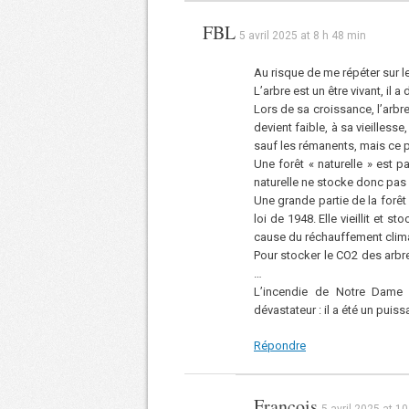
FBL
5 avril 2025 at 8 h 48 min
Au risque de me répéter sur l
L’arbre est un être vivant, il
Lors de sa croissance, l’arbre
devient faible, à sa vieillesse,
sauf les rémanents, mais ce p
Une forêt « naturelle » est 
naturelle ne stocke donc pas
Une grande partie de la forêt
loi de 1948. Elle vieillit et
cause du réchauffement climat
Pour stocker le CO2 des arbres
…
L’incendie de Notre Dame 
dévastateur : il a été un puis
Répondre
François