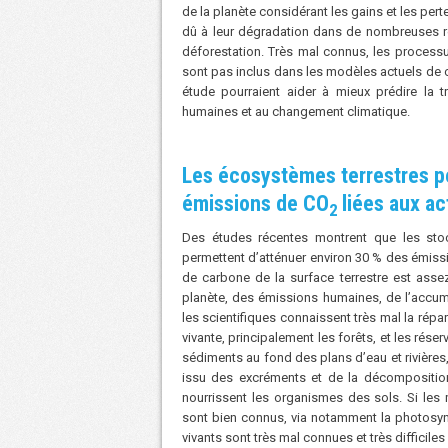
de la planète considérant les gains et les pert
dû à leur dégradation dans de nombreuses r
déforestation. Très mal connus, les process
sont pas inclus dans les modèles actuels de
étude pourraient aider à mieux prédire la tra
humaines et au changement climatique.​
Les écosystèmes terrestres p
émissions de CO
liées aux ac
2
​Des études récentes montrent que les st
permettent d’atténuer environ 30 % des émis
de carbone de la surface terrestre est asse
planète, des émissions humaines, de l’accum
les scientifiques connaissent très mal la répar
vivante, principalement les forêts, et les rés
sédiments au fond des plans d’eau et rivièr
issu des excréments et de la décomposition
nourrissent les organismes des sols. Si le
sont bien connus, via notamment la photosyn
vivants sont très mal connues et très difficiles 