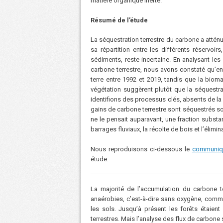
matière organique inerte.​
Résumé de l’étude
La séquestration terrestre du carbone a atté
sa répartition entre les différents réservo
sédiments, reste incertaine. En analysant le
carbone terrestre, nous avons constaté qu’e
terre entre 1992 et 2019, tandis que la bio
végétation suggèrent plutôt que la séquestr
identifions des processus clés, absents de la
gains de carbone terrestre sont séquestrés so
ne le pensait auparavant, une fraction substan
barrages fluviaux, la récolte de bois et l’élim
Nous reproduisons ci-dessous le
communiq
étude.
La majorité de l’accumulation du carbone 
anaérobies, c’est-à-dire sans oxygène, comme
les sols. Jusqu’à présent les forêts étai
terrestres. Mais l’analyse des flux de carbone s