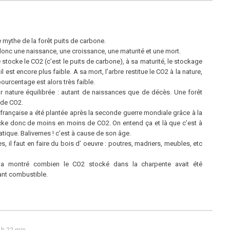
e mythe de la forêt puits de carbone.
 a donc une naissance, une croissance, une maturité et une mort.
 stocke le CO2 (c’est le puits de carbone), à sa maturité, le stockage
 il est encore plus faible. A sa mort, l’arbre restitue le CO2 à la nature,
ourcentage est alors très faible.
par nature équilibrée : autant de naissances que de décès. Une forêt
 de CO2.
 française a été plantée après la seconde guerre mondiale grâce à la
 stocke donc de moins en moins de CO2. On entend ça et là que c’est à
ique. Balivernes ! c’est à cause de son âge.
, il faut en faire du bois d’ oeuvre : poutres, madriers, meubles, etc
a montré combien le CO2 stocké dans la charpente avait été
sant combustible.