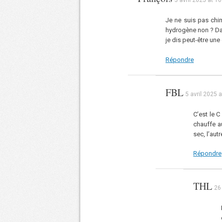
5 avril 2025 at 1
Je ne suis pas chim
hydrogène non ? Dan
je dis peut-être une
Répondre
FBL
5 avril 2025 
C’est le C
chauffe au
sec, l’autr
Répondre
THL
26