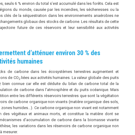
es, seuls 6 % environ du total s’est accumulé dans les forêts. Cela est
égions du monde, causée par les incendies, les sécheresses ou la
us clés de la séquestration dans les environnements anaérobies ne
 changements globaux des stocks de carbone. Les résultats de cette
jectoire future de ces réservoirs et leur sensibilité aux activités
ermettent d’atténuer environ 30 % des
tivités humaines
ocks de carbone dans les écosystèmes terrestres augmentent et
sions de CO
liées aux activités humaines. La valeur globale des puits
2
z bien connue car elle est déduite du bilan de carbone total de la
ulation de carbone dans l’atmosphère et du puits océanique. Mais
tition entre les différents réservoirs terrestres que sont la végétation
ervoirs de carbone organique non vivants (matière organique des sols,
es, zones humides…). Ce carbone organique non vivant est notamment
 des végétaux et animaux morts, et constitue la matière dont se
s mécanismes d’accumulation de carbone dans la biomasse vivante
thèse, les variations dans les réservoirs de carbone organique non
à mesurer.​