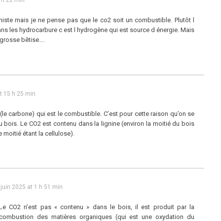
0 h 22 min
iste mais je ne pense pas que le co2 soit un combustible. Plutôt l
s les hydrocarbure c est l hydrogène qui est source d énergie. Mais
 grosse bêtise….
at 15 h 25 min
 (le carbone) qui est le combustible. C’est pour cette raison qu’on se
 bois. Le CO2 est contenu dans la lignine (environ la moitié du bois
e moitié étant la cellulose).
 juin 2025 at 1 h 51 min
Le CO2 n’est pas « contenu » dans le bois, il est produit par la
combustion des matières organiques (qui est une oxydation du