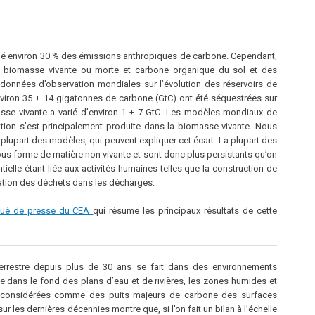
nué environ 30 % des émissions anthropiques de carbone. Cependant,
irs, biomasse vivante ou morte et carbone organique du sol et des
s données d’observation mondiales sur l’évolution des réservoirs de
nviron 35 ± 14 gigatonnes de carbone (GtC) ont été séquestrées sur
masse vivante a varié d’environ 1 ± 7 GtC. Les modèles mondiaux de
ation s’est principalement produite dans la biomasse vivante. Nous
 plupart des modèles, qui peuvent expliquer cet écart. La plupart des
us forme de matière non vivante et sont donc plus persistants qu’on
tielle étant liée aux activités humaines telles que la construction de
ination des déchets dans les décharges.
ué de presse du CEA
qui résume les principaux résultats de cette
terrestre depuis plus de 30 ans se fait dans des environnements
 dans le fond des plans d’eau et de rivières, les zones humides et
ent considérées comme des puits majeurs de carbone des surfaces
ur les dernières décennies montre que, si l’on fait un bilan à l’échelle