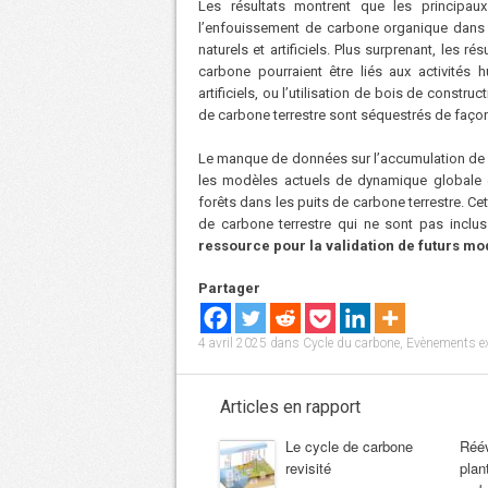
Les résultats montrent que les principau
l’enfouissement de carbone organique dans
naturels et artificiels. Plus surprenant, les r
carbone pourraient être liés aux activité
artificiels, ou l’utilisation de bois de constr
de carbone terrestre sont séquestrés de façon
Le manque de données sur l’accumulation de 
les modèles actuels de dynamique globale d
forêts dans les puits de carbone terrestre. C
de carbone terrestre qui ne sont pas inclu
ressource pour la validation de futurs 
Partager
4 avril 2025
dans
Cycle du carbone
,
Evènements e
Articles en rapport
Le cycle de carbone
Réév
revisité
plan