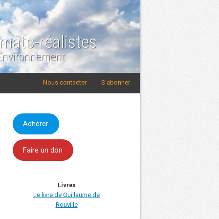
imato-réalistes
 Environnement
Nous contacter
S'abonner
Adhérer
Faire un don
Livres
Le livre de Guillaume de
Rouville