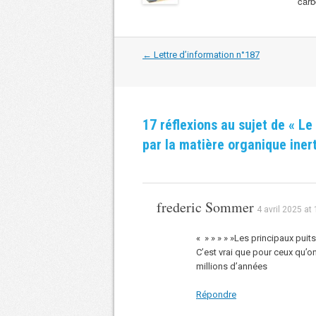
carb
Navigation
←
Lettre d’information n°187
dans
les
articles
17 réflexions au sujet de «
Le
par la matière organique iner
frederic Sommer
4 avril 2025 at
« » » » » »Les principaux puits
C’est vrai que pour ceux qu’on
millions d’années
Répondre