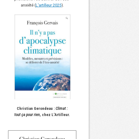
anxiété (
L'art
i
lleur 2025
).
Christian Gerondeau :
Climat :
tout ça pour rien
, chez L’Artilleur.