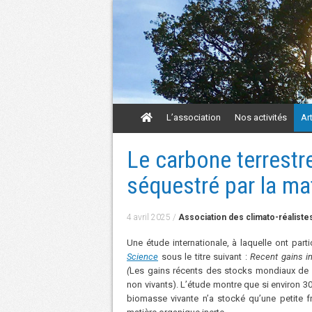
Aller
L’association
Nos activités
Ar
au
contenu
Aller
Le carbone terrestr
au
contenu
séquestré par la ma
4 avril 2025
/
Association des climato-réaliste
Une étude internationale, à laquelle ont parti
Science
sous le titre suivant :
Recent gains in 
(
Les gains récents des stocks mondiaux de c
non vivants). L’étude montre que si environ 30
biomasse vivante n’a stocké qu’une petite f