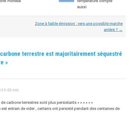
one mondial
température compte
aussi
Zone à faible émission : vers une possible marche
arrière ?
→
 carbone terrestre est majoritairement séquestré
te
»
 13 h 05 min
 de carbone terrestres sont plus persistants » » » » » »
 est entrain de vider , certains ont persisté pendant des centaines de