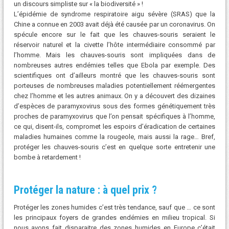
un discours simpliste sur « la biodiversité » !
L’épidémie de syndrome respiratoire aigu sévère (SRAS) que la
Chine a connue en 2003 avait déjà été causée par un coronavirus. On
spécule encore sur le fait que les chauves-souris seraient le
réservoir naturel et la civette l’hôte intermédiaire consommé par
l’homme. Mais les chauves-souris sont impliquées dans de
nombreuses autres endémies telles que Ebola par exemple. Des
scientifiques ont d’ailleurs montré que les chauves-souris sont
porteuses de nombreuses maladies potentiellement réémergentes
chez l’homme et les autres animaux. On y a découvert des dizaines
d’espèces de paramyxovirus sous des formes génétiquement très
proches de paramyxovirus que l’on pensait spécifiques à l’homme,
ce qui, disent-ils, compromet les espoirs d’éradication de certaines
maladies humaines comme la rougeole, mais aussi la rage… Bref,
protéger les chauves-souris c’est en quelque sorte entretenir une
bombe à retardement !
Protéger la nature : à quel prix ?
Protéger les zones humides c’est très tendance, sauf que … ce sont
les principaux foyers de grandes endémies en milieu tropical. Si
nous avons fait disparaitre des zones humides en Europe c’était