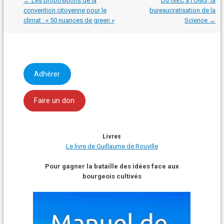
←
Les propositions de la
Du GIEC à l’OMS, la
dans
convention citoyenne pour le
bureaucratisation de la
les
climat : « 50 nuances de green »
Science
→
articles
Adhérer
Faire un don
Livres
Le livre de Guillaume de Rouville
Pour gagner la bataille des idées face aux
bourgeois cultivés