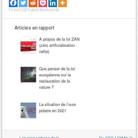
15 avril 2020
dans
Biodiversité
.
Articles en rapport
À propos de la loi ZAN
(zéro artificialisation
nette)
Que penser de la loi
européenne sur la
restauration de la
nature ?
La situation de l’ours
polaire en 2021
Navigation