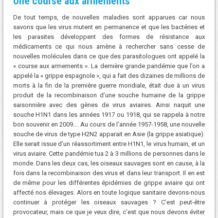
Une course aux armements
De tout temps, de nouvelles maladies sont apparues car nous
savons que les virus mutent en permanence et que les bactéries et
les parasites développent des formes de résistance aux
médicaments ce qui nous amène à rechercher sans cesse de
nouvelles molécules dans ce que des parasitologues ont appelé la
« course aux armements ». La dernière grande pandémie que l’on a
appelé la « grippe espagnole », qui a fait des dizaines de millions de
morts à la fin de la première guerre mondiale, était due à un virus
produit de la recombinaison d’une souche humaine de la grippe
saisonnière avec des gènes de virus aviaires. Ainsi naquit une
souche H1N1 dans les années 1917 ou 1918, qui se rappela à notre
bon souvenir en 2009…. Au cours de l’année 1957-1958, une nouvelle
souche de virus de type H2N2 apparait en Asie (la grippe asiatique).
Elle serait issue d’un réassortiment entre H1N1, le virus humain, et un
virus aviaire. Cette pandémie tua 2 à 3 millions de personnes dans le
monde. Dans les deux cas, les oiseaux sauvages sont en cause, à la
fois dans la recombinaison des virus et dans leur transport. Il en est
de même pour les différentes épidémies de grippe aviaire qui ont
affecté nos élevages. Alors en toute logique sanitaire devons-nous
continuer à protéger les oiseaux sauvages ? C’est peut-être
provocateur, mais ce que je veux dire, c’est que nous devons éviter