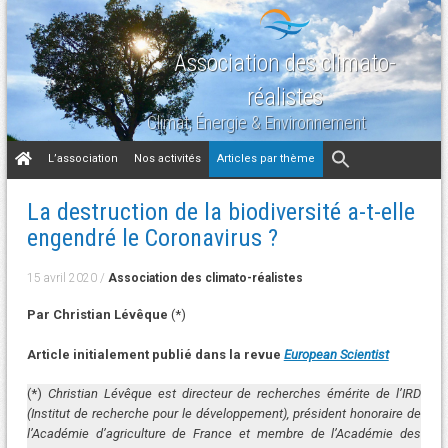
Association des climato-
réalistes
Climat, Énergie & Environnement
Aller
L’association
Nos activités
Articles par thème
au
contenu
La destruction de la biodiversité a-t-elle
engendré le Coronavirus ?
15 avril 2020
/
Association des climato-réalistes
Par Christian Lévêque
(*)
Article initialement publié dans la revue
European Scientist
(*)
Christian Lévêque est directeur de recherches émérite de l’IRD
(Institut de recherche pour le développement), président honoraire de
l’Académie d’agriculture de France et membre de l’Académie des