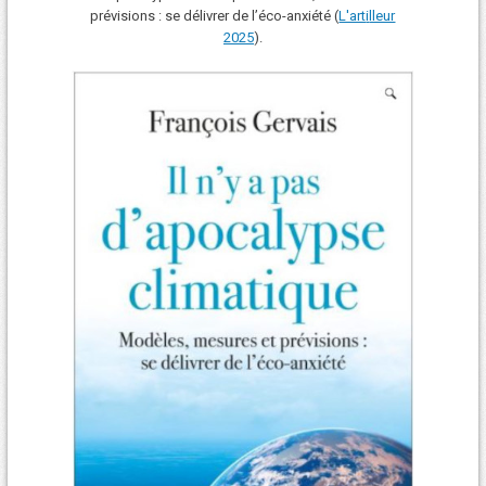
prévisions : se délivrer de l’éco-anxiété (
L'art
i
lleur
2025
).