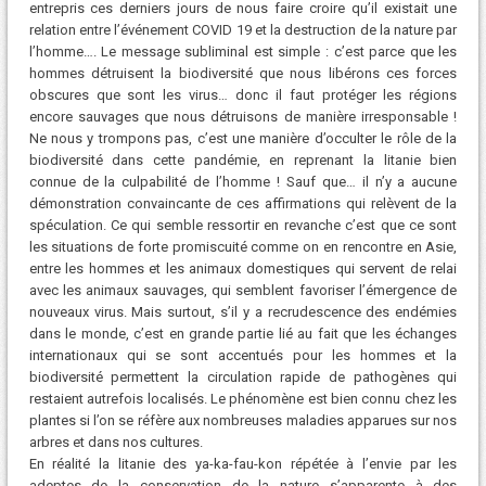
entrepris ces derniers jours de nous faire croire qu’il existait une
relation entre l’événement COVID 19 et la destruction de la nature par
l’homme…. Le message subliminal est simple : c’est parce que les
hommes détruisent la biodiversité que nous libérons ces forces
obscures que sont les virus… donc il faut protéger les régions
encore sauvages que nous détruisons de manière irresponsable !
Ne nous y trompons pas, c’est une manière d’occulter le rôle de la
biodiversité dans cette pandémie, en reprenant la litanie bien
connue de la culpabilité de l’homme ! Sauf que… il n’y a aucune
démonstration convaincante de ces affirmations qui relèvent de la
spéculation. Ce qui semble ressortir en revanche c’est que ce sont
les situations de forte promiscuité comme on en rencontre en Asie,
entre les hommes et les animaux domestiques qui servent de relai
avec les animaux sauvages, qui semblent favoriser l’émergence de
nouveaux virus. Mais surtout, s’il y a recrudescence des endémies
dans le monde, c’est en grande partie lié au fait que les échanges
internationaux qui se sont accentués pour les hommes et la
biodiversité permettent la circulation rapide de pathogènes qui
restaient autrefois localisés. Le phénomène est bien connu chez les
plantes si l’on se réfère aux nombreuses maladies apparues sur nos
arbres et dans nos cultures.
En réalité la litanie des ya-ka-fau-kon répétée à l’envie par les
adeptes de la conservation de la nature s’apparente à des