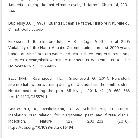
Antarctica during the last climatic cycle, J. Atmos. Chem.,14, 233–
244.
Duplessy J.C. (1996) : Quand l’Océan se fâche, Histoire Naturelle du
Climat, Odile Jacob
Eiríksson J., Bartels-Jónsdóttir, H. B. , Cage, A. G. , et al. 2006
Variability of the North Atlantic Current during the last 2000 years
based on shelf bottom water and sea surface temperatures along
an open ocean/shallow marine transect in western Europe. The
Holocene 16,7 . 1017 &029
Ezat MM. Rasmussen T.L. Groeneveld G., 2014. Persistent
intermediate water warming during cold stadials in the southeastern
Nordic seas during the past 65 k.y. , 2014; 42 (.8. 663–666
doi:10.1130/G35579.1
Ganopolski, A., Winkelmann, R. & Schellnhuber, H. Critical
insolation–CO2 relation for diagnosing past and future glacial
inception. Nature 529, 200–203 (2016).
https://doi.org/10.1038/nature16494