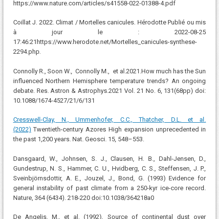
https://www.nature.com/articles/s41558-022-01388-4.pdf
Coillat J. 2022. Climat / Mortelles canicules. Hérodotte Publié ou mis
à jour le : 2022-08-25
17:46:21https://www.herodote.net/Mortelles_canicules-synthese-
2294.php
.
Connolly R., Soon W., Connolly M., et al.2021.How much has the Sun
influenced Northern Hemisphere temperature trends? An ongoing
debate. Res. Astron & Astrophys.2021 Vol. 21 No. 6, 131(68pp) doi:
10.1088/1674-4527/21/6/131
Cresswell-Clay, N., Ummenhofer, C.C., Thatcher, D.L. et al.
(2022)
Twentieth-century Azores High expansion unprecedented in
the past 1,200 years. Nat. Geosci. 15, 548–553.
Dansgaard, W., Johnsen, S. J., Clausen, H. B., Dahl-Jensen, D.,
Gundestrup, N. S., Hammer, C. U., Hvidberg, C. S., Steffensen, J. P.,
Sveinbjörnsdottir, A. E., Jouzel, J., Bond, G. (1993) Evidence for
general instability of past climate from a 250-kyr ice-core record.
Nature, 364 (6434). 218-220 doi:10.1038/364218a0
De Angelis, M., et al. (1992), Source of continental dust over