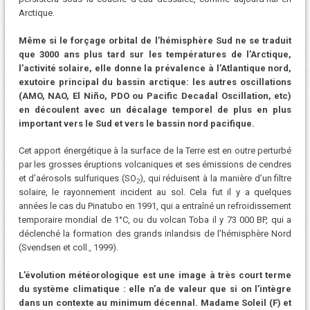
Arctique.
Même si le forçage orbital de l’hémisphère Sud ne se traduit
que 3000 ans plus tard sur les températures de l’Arctique,
l’activité solaire, elle donne la prévalence à l’Atlantique nord,
exutoire principal du bassin arctique: les autres oscillations
(AMO, NAO, El Niño, PDO ou Pacific Decadal Oscillation, etc)
en découlent avec un décalage temporel de plus en plus
important vers le Sud et vers le bassin nord pacifique.
Cet apport énergétique à la surface de la Terre est en outre perturbé
par les grosses éruptions volcaniques et ses émissions de cendres
et d’aérosols sulfuriques (SO
), qui réduisent à la manière d’un filtre
2
solaire, le rayonnement incident au sol. Cela fut il y a quelques
années le cas du Pinatubo en 1991, qui a entraîné un refroidissement
temporaire mondial de 1°C, ou du volcan Toba il y 73 000 BP, qui a
déclenché la formation des grands inlandsis de l’hémisphère Nord
(Svendsen et coll., 1999).
L’évolution météorologique est une image à très court terme
du système climatique : elle n’a de valeur que si on l’intègre
dans un contexte au minimum décennal. Madame Soleil (F) et