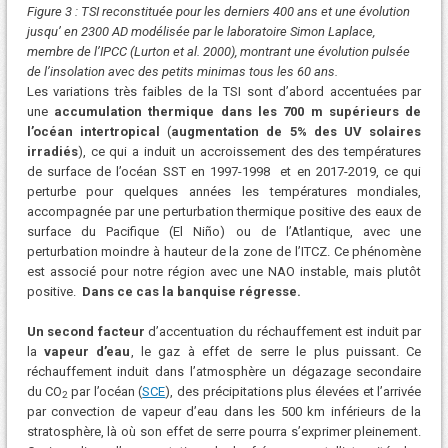
Figure 3 : TSI reconstituée pour les derniers 400 ans et une évolution
jusqu’ en 2300 AD modélisée par le laboratoire Simon Laplace,
membre de l’IPCC (Lurton et al. 2000), montrant une évolution pulsée
de l’insolation avec des petits minimas tous les 60 ans.
Les variations très faibles de la TSI sont d’abord accentuées par
une
accumulation thermique
dans les 700 m supérieurs de
l’océan intertropical
(
augmentation de 5% des UV solaires
irradiés
), ce qui a induit un accroissement des des températures
de surface de l’océan SST en 1997-1998 et en 2017-2019, ce qui
perturbe pour quelques années les températures mondiales,
accompagnée par une perturbation thermique positive des eaux de
surface du Pacifique (El Niño) ou de l’Atlantique, avec une
perturbation moindre à hauteur de la zone de l’ITCZ. Ce phénomène
est associé pour notre région avec une NAO instable, mais plutôt
positive.
Dans ce cas la banquise régresse.
Un second facteur
d’accentuation du réchauffement est induit par
la
vapeur d’eau
, le gaz à effet de serre le plus puissant. Ce
réchauffement induit dans l’atmosphère un dégazage secondaire
du CO
par l’océan (
SCE
), des précipitations plus élevées et l’arrivée
2
par convection de vapeur d’eau dans les 500 km inférieurs de la
stratosphère, là où son effet de serre pourra s’exprimer pleinement.