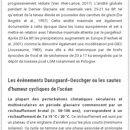
progressivement réduite (Van Vliet-Lanoë, 2017). L’aridité globale
pendant le Dernier Glaciaire est maximale vers 25-21 ka BP, tel
qu’extrait de la teneur élevée en poussière des carottes de glace (De
Angelis et al., 1997). Cette aridité maximale est également
documentée à cette époque dans les loess européennes et est à
mettre en relation avec l’étendue maximale atteinte par le pergélisol.
Après 23 ka BP, les précipitations augmentent en Europe (Frechen et
al., 2001) comme le démontre également une modélisation pré-GIEC
(Joussaume, 1983), mais elle a été interrompue par de brefs
épisodes de froid et de sécheresse de 20 à 17 ka enregistrés par le
dépôt de loesses post-LGM notamment en Pologne.
Les évènements Dansgaard–Oeschger ou les sautes
d’humeur cycliques de l’océan
La plupart des perturbations climatiques séculaires et
multiséculaires en période glaciaire commencent par un
réchauffement brutal (c. 50-100 ans), correspondent à un
réchauffement de 7 à 15 °C / 20 °C.
Ce réchauffement est suivi par
un plateau d’une vingtaine d’années pour les plus courts (minimums
solaires). Ce cycle se termine par une phase associée et prolongée