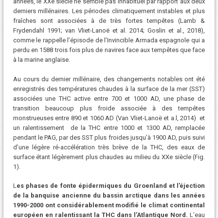
années, le XXe siècle ne semble pas inhabituel par rapport aux deux
derniers millénaires. Les périodes climatiquement instables et plus
fraîches sont associées à de très fortes tempêtes (Lamb &
Frydendahl 1991; van Vliet-Lanoë et al. 2014; Goslin et al., 2018),
comme le rappelle l’épisode de l’Invincible Armada espagnole qui a
perdu en 1588 trois fois plus de navires face aux tempêtes que face
à la marine anglaise.
Au cours du dernier millénaire, des changements notables ont été
enregistrés des températures chaudes à la surface de la mer (SST)
associées une THC active entre 700 et 1000 AD, une phase de
transition beaucoup plus froide associée à des tempêtes
monstrueuses entre 890 et 1060 AD (Van Vliet-Lanoë et a.l, 2014) et
un ralentissement de la THC entre 1000 et 1300 AD, remplacée
pendant le PAG, par des SST plus froides jusqu’à 1900 AD, puis suivi
d’une légère ré-accélération très brève de la THC, des eaux de
surface étant légèrement plus chaudes au milieu du XXe siècle (Fig.
1).
L
es phases de fonte épidermiques du Groenland et l’éjection
de la banquise ancienne du bassin arctique dans les années
1990-2000 ont considérablement modifié le climat continental
européen en ralentissant la THC dans l’Atlantique Nord.
L’eau