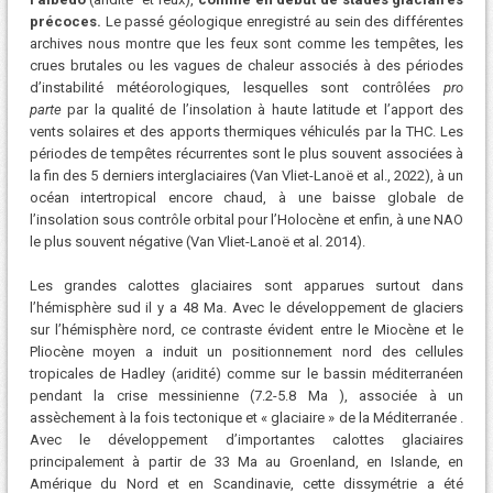
précoces.
Le passé géologique enregistré au sein des différentes
archives nous montre que les feux sont comme les tempêtes, les
crues brutales ou les vagues de chaleur associés à des périodes
d’instabilité météorologiques, lesquelles sont contrôlées
pro
parte
par la qualité de l’insolation à haute latitude et l’apport des
vents solaires et des apports thermiques véhiculés par la THC. Les
périodes de tempêtes récurrentes sont le plus souvent associées à
la fin des 5 derniers interglaciaires (Van Vliet-Lanoë et al., 2022), à un
océan intertropical encore chaud, à une baisse globale de
l’insolation sous contrôle orbital pour l’Holocène et enfin, à une NAO
le plus souvent négative (Van Vliet-Lanoë et al. 2014).
Les grandes calottes glaciaires sont apparues surtout dans
l’hémisphère sud il y a 48 Ma. Avec le développement de glaciers
sur l’hémisphère nord, ce contraste évident entre le Miocène et le
Pliocène moyen a induit un positionnement nord des cellules
tropicales de Hadley (aridité) comme sur le bassin méditerranéen
pendant la crise messinienne (7.2-5.8 Ma ), associée à un
assèchement à la fois tectonique et « glaciaire » de la Méditerranée .
Avec le développement d’importantes calottes glaciaires
principalement à partir de 33 Ma au Groenland, en Islande, en
Amérique du Nord et en Scandinavie, cette dissymétrie a été