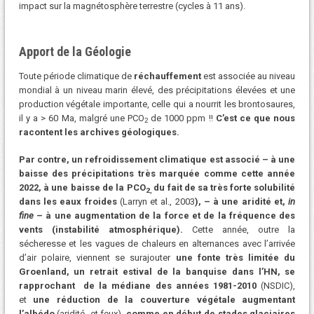
impact sur la magnétosphère terrestre (cycles à 11 ans).
Apport de la Géologie
Toute période climatique de
réchauffement
est associée au niveau
mondial à un niveau marin élevé, des précipitations élevées et une
production végétale importante, celle qui a nourrit les brontosaures,
il y a > 60 Ma, malgré une PCO
de 1000 ppm !!
C’est ce que nous
2
racontent les archives géologiques.
Par contre, un refroidissement climatique est associé – à une
baisse des précipitations très marquée comme cette année
2022, à une baisse de la PCO
du fait de sa
très forte solubilité
2,
dans les eaux froides
(Larryn et al., 2003
), – à une aridité et,
in
fine
– à une augmentation de la force et de la fréquence des
vents (instabilité atmosphérique).
Cette année, outre la
sécheresse et les vagues de chaleurs en alternances avec l’arrivée
d’air polaire, viennent se surajouter
une fonte très limitée du
Groenland, un retrait estival de la banquise dans l’HN, se
rapprochant de la médiane des années 1981-2010
(NSDIC),
et
une réduction de la couverture végétale augmentant
l’albédo
(aridité et feux),
comme en début de stades glaciaires