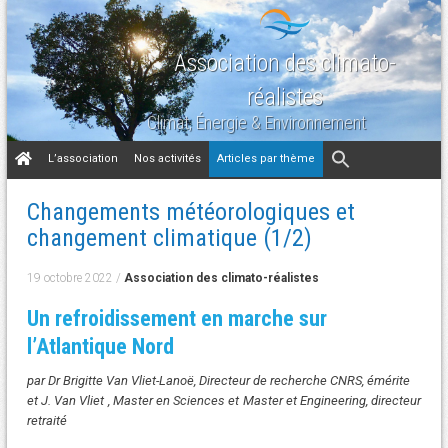
Association des climato-
réalistes
Climat, Énergie & Environnement
Aller
L’association
Nos activités
Articles par thème
au
contenu
Changements météorologiques et
changement climatique (1/2)
19 octobre 2022
/
Association des climato-réalistes
Un refroidissement en marche sur
l’Atlantique Nord
par Dr Brigitte Van Vliet-Lanoë, Directeur de recherche CNRS, émérite
et J. Van Vliet , Master en Sciences et Master et Engineering, directeur
retraité