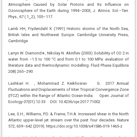
Atmosphere Caused by Solar Protons and Its Influence on
Ozonosphere of the Earth during 1994–2003, J. Atmos. Sol.–Terr.
Phys., 67 ( 1⎯2), 105–117.
Lamb HH, Frydendahl K (1991) Historic storms of the North Sea,
British Isles and Northwest Europe. Cambridge University Press,
Cambridge
Larryn W. Diamond∗, Nikolay N. Akinfiev (2003) Solubility of CO 2 in
water from −1.5 to 100 °C and from 0.1 to 100 MPa: evaluation of
literature data and thermodynamic modelling. Fluid Phase Equilibria
208) 265–290
Lashkari H. , Mohammad Z. Keikhosrav G. 2017 Annual
Fluctuations and Displacements of Inter Tropical Convergence Zone
(ITCZ) within the Range of Atlantic Ocean-India Open Journal of
Ecology 07(01):12-33 DOI: 10.4236/oje.2017.71002
Lee, S.H., Williams, P.D. & Frame, T.H.A. Increased shear in the North
Atlantic upper-level jet stream over the past four decades. Nature
572, 639–642 (2019). https://doi.org/10.1038/s41586-019-1465-z