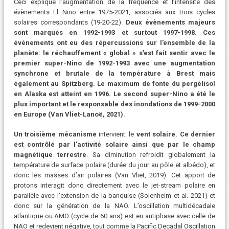
Ceci explique l’augmentation de la fréquence et l’intensité des
évènements El Nino entre 1975-2021, associés aux trois cycles
solaires correspondants (19-20-22).
Deux évènements majeurs
sont marqués en 1992-1993 et surtout 1997-1998. Ces
évènements ont eu des répercussions sur l’ensemble de la
planète: le réchauffement « global » s’est fait sentir avec le
premier super-Nino de 1992-1993 avec une augmentation
synchrone et brutale de la température à Brest mais
également au Spitzberg. Le maximum de fonte du pergélisol
en Alaska est atteint en 1996. Le second super-Nino a été le
plus important et le responsable des inondations de 1999-2000
en Europe (Van Vliet-Lanoë, 2021).
Un troisième mécanisme
intervient: le
vent solaire. Ce dernier
est contrôlé par l’activité solaire ainsi que par le champ
magnétique terrestre
. Sa diminution refroidit globalement la
température de surface polaire (durée du jour au pôle et albédo), et
donc les masses d’air polaires (Van Vliet, 2019). Cet apport de
protons interagit donc directement avec le jet-stream polaire en
parallèle avec l’extension de la banquise (Solenheim et al. 2021) et
donc sur la génération de la NAO. L’oscillation multidécadale
atlantique ou AMO (cycle de 60 ans) est en antiphase avec celle de
NAO et redevient négative, tout comme la Pacific Decadal Oscillation