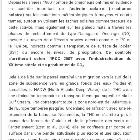
Depuis les années 1960, nombre de chercheurs ont mis en évidence
un contrôle important de
l’activité solaire
(irradiance
solaire)
sur les conditions météorologiques à moyens et courts
termes, surtout en utilisant les taches solaires comme traceurs de
cette activité, mais également sur les paléoclimats à travers les
phases de réchauffement de type Dansgaard- Oeschger (DO),
14
mesuré au travers de différents proxies directs comme le
C ou
10
le
Be ou, indirects comme la température de surface de l’océan
(SST) ou encore le niveau de précipitation.
Ce contrôle
s’arrêterait selon l’IPCC 2007 avec l’industrialisation du
XXIème siècle et sa production de CO
.
2
Cela a déjà de par le passé entraîné une migration vers le sud de la
zone de subsidence vers les grands fonds des eaux froides et
sursallées, la NADW (North Atlantic Deep Water), de la THC, avec
une diminution temporaire du transport thermique superficiel via le
Gulf Stream. Par conséquent toute la zone nord-est de l’Atlantique,
de l’Europe tempérée jusqu’au Groenland se rafraichit avec une ré-
extension de la banquise. Néanmoins, la THC ne s’arrêtera pas à
cause des forces de Coriolis et de la pérennité des vents qui
l’entretiennent (Ezat et al., 2014), elle se confinera par contre en
surface dans une bande latitudinale plus étroite et une circulation
persistera sous la couche d’eau dessalée, comme aujourd’hui en