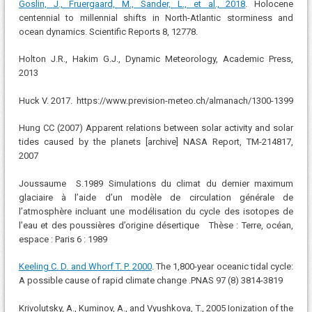
Goslin, J., Fruergaard, M., Sander, L., et al., 2018
. Holocene
centennial to millennial shifts in North-Atlantic storminess and
ocean dynamics. Scientific Reports 8, 12778.
Holton J.R., Hakim G.J., Dynamic Meteorology, Academic Press,
2013
Huck V. 2017. https://www.prevision-meteo.ch/almanach/1300-1399
Hung CC (2007) Apparent relations between solar activity and solar
tides caused by the planets [archive] NASA Report, TM-214817,
2007
Joussaume S.1989 Simulations du climat du dernier maximum
glaciaire à l’aide d’un modèle de circulation générale de
l’atmosphère incluant une modélisation du cycle des isotopes de
l’eau et des poussières d’origine désertique Thèse : Terre, océan,
espace : Paris 6 : 1989
Keeling C. D. and Whorf T. P. 2000
. The 1,800-year oceanic tidal cycle:
A possible cause of rapid climate change .PNAS 97 (8) 3814-3819
Krivolutsky, A., Kuminov, A., and Vyushkova, T., 2005 Ionization of the