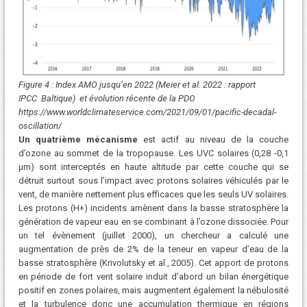
Figure 4 : Index AMO jusqu’en 2022 (Meier et al. 2022 : rapport
IPCC Baltique) et évolution récente de la PDO
https://www.worldclimateservice.com/2021/09/01/pacific-decadal-
oscillation/
Un quatrième mécanisme
est actif au niveau de la couche
d’ozone au sommet de la tropopause. Les UVC solaires (0,28 -0,1
µm) sont interceptés en haute altitude par cette couche qui se
détruit surtout sous l’impact avec protons solaires véhiculés par le
vent, de manière nettement plus efficaces que les seuls UV solaires.
Les protons (H+) incidents amènent dans la basse stratosphère la
génération de vapeur eau en se combinant à l’ozone dissociée. Pour
un tel évènement (juillet 2000), un chercheur a calculé une
augmentation de près de 2% de la teneur en vapeur d’eau de la
basse stratosphère (Krivolutsky et al., 2005). Cet apport de protons
en période de fort vent solaire induit d’abord un bilan énergétique
positif en zones polaires, mais augmentent également la nébulosité
et la turbulence donc une accumulation thermique en régions