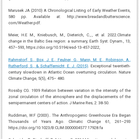
Marusek JA (2010) A Chronological Listing of Early Weather Events,
580 pp. Available at: http://www.breadandbutterscience.
com/Weather.pdf.
Meier, H.E M., Kniebusch, M., Dieterich, C.,., et al. 2022.Climate
change in the Baltic Sea region: a summary, Earth Syst. Dynam., 13,
457–593, https://doi.org/10.5194/esd-13-457-2022,
Rahmstorf, S., Box, J. E., Feulner, G., Mann, M. E., Robinson, A.,
Rutherford, S., & Schaffernicht, E. J. (2015)
. Exceptional twentieth-
century slowdown in Atlantic Ocean overturning circulation. Nature
Climate Change, 5(5), 475– 480.
Rossby CG. 1939 Relation between variation in the intensity of the
zonal circulation of the atmosphere and the displacements of the
semipermanent centers of action. J Marine Res; 2: 38-50.
Ruddiman, W.F (2003).. The Anthropogenic Greenhouse Era Began
Thousands of Years Ago. Climatic Change 61, 261–293
https://doi.org/10.1023/B:CLIM.0000004577.17928.fa