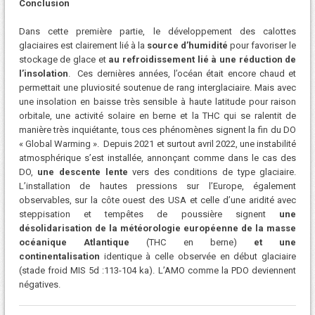
Conclusion
Dans cette première partie, le développement des calottes
glaciaires est clairement lié à la
source d’humidité
pour favoriser le
stockage de glace et
au refroidissement lié à une réduction de
l’insolation
. Ces dernières années, l’océan était encore chaud et
permettait une pluviosité soutenue de rang interglaciaire. Mais avec
une insolation en baisse très sensible à haute latitude pour raison
orbitale, une activité solaire en berne et la THC qui se ralentit de
manière très inquiétante, tous ces phénomènes signent la fin du DO
« Global Warming ». Depuis 2021 et surtout avril 2022, une instabilité
atmosphérique s’est installée, annonçant comme dans le cas des
DO,
une descente lente
vers des conditions de type glaciaire.
L’installation de hautes pressions sur l’Europe, également
observables, sur la côte ouest des USA et celle d’une aridité avec
steppisation et tempêtes de poussière signent
une
désolidarisation de la météorologie européenne de la masse
océanique Atlantique
(THC en berne)
et une
continentalisation
identique à celle observée en début glaciaire
(stade froid MIS 5d :113-104 ka). L’AMO comme la PDO deviennent
négatives.