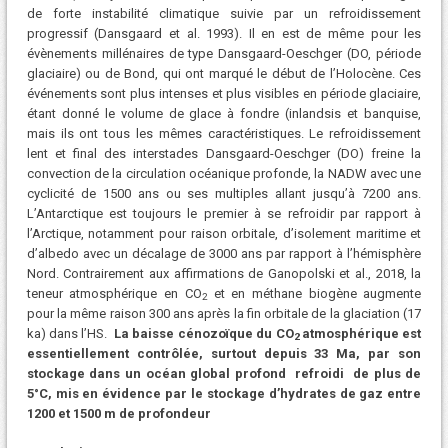
de forte instabilité climatique suivie par un refroidissement
progressif (Dansgaard et al. 1993). Il en est de même pour les
évènements millénaires de type Dansgaard-Oeschger (DO, période
glaciaire) ou de Bond, qui ont marqué le début de l’Holocène. Ces
événements sont plus intenses et plus visibles en période glaciaire,
étant donné le volume de glace à fondre (inlandsis et banquise,
mais ils ont tous les mêmes caractéristiques. Le refroidissement
lent et final des interstades Dansgaard-Oeschger (DO) freine la
convection de la circulation océanique profonde, la NADW avec une
cyclicité de 1500 ans ou ses multiples allant jusqu’à 7200 ans.
L’Antarctique est toujours le premier à se refroidir par rapport à
l’Arctique, notamment pour raison orbitale, d’isolement maritime et
d’albedo avec un décalage de 3000 ans par rapport à l’hémisphère
Nord. Contrairement aux affirmations de Ganopolski et al., 2018, la
teneur atmosphérique en CO
et en méthane biogène augmente
2
pour la même raison 300 ans après la fin orbitale de la glaciation (17
ka) dans l’HS.
La baisse cénozoïque du CO
atmosphérique est
2
essentiellement contrôlée, surtout depuis 33 Ma, par son
stockage dans un océan global profond refroidi de plus de
5°C, mis en évidence par le stockage d’hydrates de gaz entre
1200 et 1500 m de profondeur