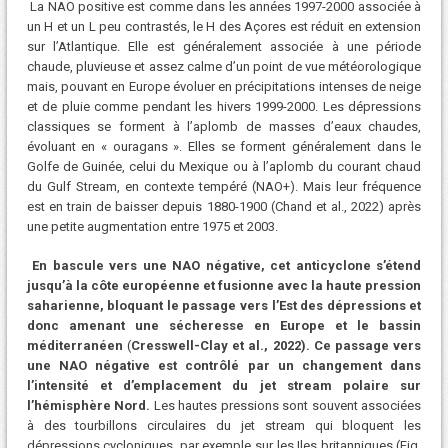
La NAO positive est comme dans les années 1997-2000 associée à
un H et un L peu contrastés, le H des Açores est réduit en extension
sur l’Atlantique. Elle est généralement associée à une période
chaude, pluvieuse et assez calme d’un point de vue météorologique
mais, pouvant en Europe évoluer en précipitations intenses de neige
et de pluie comme pendant les hivers 1999-2000. Les dépressions
classiques se forment à l’aplomb de masses d’eaux chaudes,
évoluant en « ouragans ». Elles se forment généralement dans le
Golfe de Guinée, celui du Mexique ou à l’aplomb du courant chaud
du Gulf Stream, en contexte tempéré (NAO+). Mais leur fréquence
est en train de baisser depuis 1880-1900 (Chand et al., 2022) après
une petite augmentation entre 1975 et 2003.
En bascule vers une NAO négative, cet anticyclone s’étend
jusqu’à la côte européenne et fusionne avec la haute pression
saharienne, bloquant le passage vers l’Est des dépressions et
donc amenant une sécheresse en Europe et le bassin
méditerranéen
(
Cresswell-Clay et al., 2022). Ce passage vers
une NAO négative est contrôlé par un changement dans
l’intensité et d’emplacement du jet stream polaire sur
l’hémisphère Nord.
Les hautes pressions sont souvent associées
à des tourbillons circulaires du jet stream qui bloquent les
dépressions cycloniques, par exemple sur les Iles britanniques (Fig.