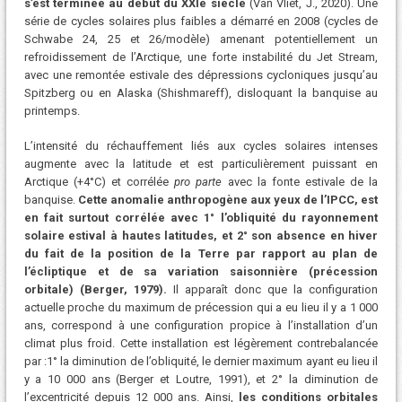
s’est terminée au début du XXIe siècle
(Van Vliet, J., 2020). Une
série de cycles solaires plus faibles a démarré en 2008 (cycles de
Schwabe 24, 25 et 26/modèle) amenant potentiellement un
refroidissement de l’Arctique, une forte instabilité du Jet Stream,
avec une remontée estivale des dépressions cycloniques jusqu’au
Spitzberg ou en Alaska (Shishmareff), disloquant la banquise au
printemps.
L’intensité du réchauffement liés aux cycles solaires intenses
augmente avec la latitude et est particulièrement puissant en
Arctique (+4°C) et corrélée
pro parte
avec la fonte estivale de la
banquise.
Cette anomalie anthropogène aux yeux de l’IPCC, est
en fait surtout corrélée avec 1° l’obliquité du rayonnement
solaire estival à hautes latitudes, et 2° son absence en hiver
du fait de la position de la Terre par rapport au plan de
l’écliptique et de sa variation saisonnière (précession
orbitale)
(Berger, 1979).
Il apparaît donc que la configuration
actuelle proche du maximum de précession qui a eu lieu il y a 1 000
ans, correspond à une configuration propice à l’installation d’un
climat plus froid. Cette installation est légèrement contrebalancée
par :1° la diminution de l’obliquité, le dernier maximum ayant eu lieu il
y a 10 000 ans (Berger et Loutre, 1991), et 2° la diminution de
l’excentricité depuis 12 000 ans. Ainsi,
les conditions orbitales