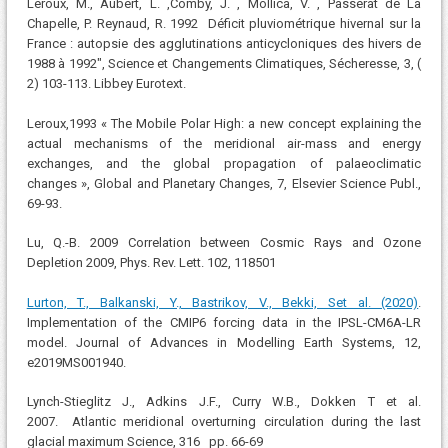
Leroux, M., Aubert, L. ,Comby, J. , Mollica, V. , Passerat de La
Chapelle, P. Reynaud, R. 1992 Déficit pluviométrique hivernal sur la
France : autopsie des agglutinations anticycloniques des hivers de
1988 à 1992″, Science et Changements Climatiques, Sécheresse, 3, (
2) 103-113. Libbey Eurotext.
Leroux,1993 « The Mobile Polar High: a new concept explaining the
actual mechanisms of the meridional air-mass and energy
exchanges, and the global propagation of palaeoclimatic
changes », Global and Planetary Changes, 7, Elsevier Science Publ.,
69-93.
Lu, Q.-B. 2009 Correlation between Cosmic Rays and Ozone
Depletion 2009, Phys. Rev. Lett. 102, 118501
Lurton, T., Balkanski, Y., Bastrikov, V., Bekki, Set al. (2020)
.
Implementation of the CMIP6 forcing data in the IPSL-CM6A-LR
model. Journal of Advances in Modelling Earth Systems, 12,
e2019MS001940.
Lynch-Stieglitz J., Adkins J.F., Curry W.B., Dokken T et al.
2007. Atlantic meridional overturning circulation during the last
glacial maximum Science, 316 pp. 66-69