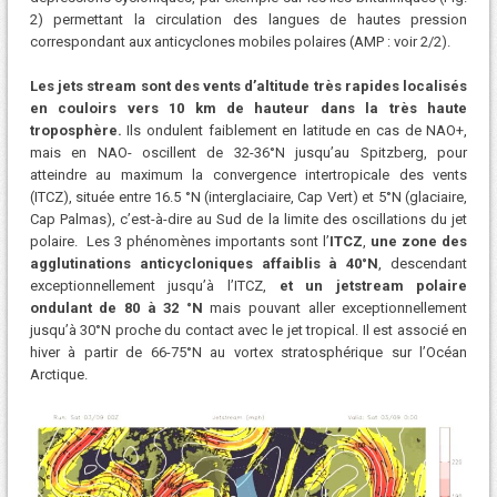
2) permettant la circulation des langues de hautes pression
correspondant aux anticyclones mobiles polaires (AMP : voir 2/2).
Les jets stream sont des vents d’altitude très rapides localisés
en couloirs vers 10 km de hauteur dans la très haute
troposphère.
Ils ondulent faiblement en latitude en cas de NAO+,
mais en NAO- oscillent de 32-36°N jusqu’au Spitzberg, pour
atteindre au maximum la convergence intertropicale des vents
(ITCZ), située entre 16.5 °N (interglaciaire, Cap Vert) et 5°N (glaciaire,
Cap Palmas), c’est-à-dire au Sud de la limite des oscillations du jet
polaire. Les 3 phénomènes importants sont l’
ITCZ
,
une zone des
agglutinations anticycloniques affaiblis à 40°N
, descendant
exceptionnellement jusqu’à l’ITCZ,
et un jetstream polaire
ondulant de 80 à 32 °N
mais pouvant aller exceptionnellement
jusqu’à 30°N proche du contact avec le jet tropical. Il est associé en
hiver à partir de 66-75°N au vortex stratosphérique sur l’Océan
Arctique.