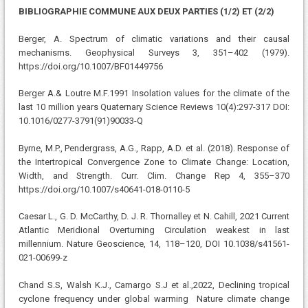
BIBLIOGRAPHIE COMMUNE AUX DEUX PARTIES (1/2) ET (2/2)
Berger, A. Spectrum of climatic variations and their causal
mechanisms. Geophysical Surveys 3, 351–402 (1979).
https://doi.org/10.1007/BF01449756
Berger A.& Loutre M.F.1991 Insolation values for the climate of the
last 10 million years Quaternary Science Reviews 10(4):297-317 DOI:
10.1016/0277-3791(91)90033-Q
Byrne, M.P., Pendergrass, A.G., Rapp, A.D. et al. (2018). Response of
the Intertropical Convergence Zone to Climate Change: Location,
Width, and Strength. Curr. Clim. Change Rep 4, 355–370
https://doi.org/10.1007/s40641-018-0110-5
Caesar L., G. D. McCarthy, D. J. R. Thornalley et N. Cahill, 2021 Current
Atlantic Meridional Overturning Circulation weakest in last
millennium. Nature Geoscience, 14, 118–120, DOI 10.1038/s41561-
021-00699-z
Chand S.S, Walsh K.J., Camargo S.J et al.,2022, Declining tropical
cyclone frequency under global warming Nature climate change