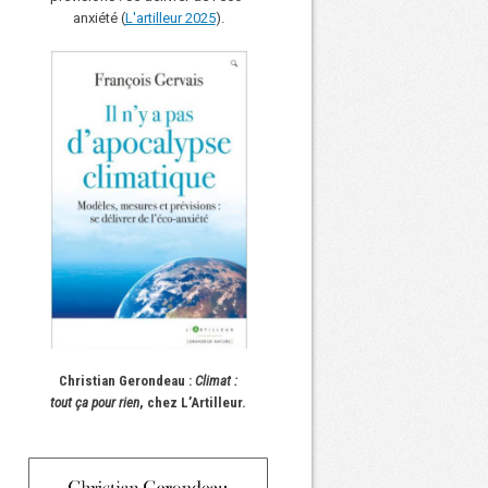
anxiété (
L'art
i
lleur 2025
).
Christian Gerondeau :
Climat :
tout ça pour rien
, chez L’Artilleur.