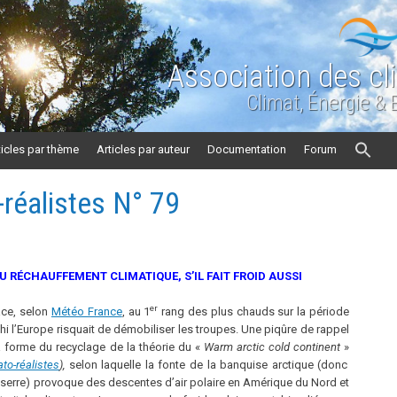
Association des cl
Climat, Énergie &
ticles par thème
Articles par auteur
Documentation
Forum
-réalistes N° 79
U RÉCHAUFFEMENT CLIMATIQUE, S’IL FAIT FROID AUSSI
er
ace, selon
Météo France
, au 1
rang des plus chauds sur la période
hi l’Europe risquait de démobiliser les troupes. Une piqûre de rappel
 forme du recyclage de la théorie du «
Warm arctic cold continent
»
ato-réalistes
),
selon laquelle la fonte de la banquise arctique (donc
 serre) provoque des descentes d’air polaire en Amérique du Nord et