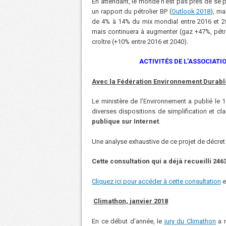
En attendant, le monde n’est pas près de se p
un rapport du pétrolier BP (
Outlook 2018
), ma
de 4% à 14% du mix mondial entre 2016 et 20
mais continuera à augmenter (gaz +47%, pét
croître (+10% entre 2016 et 2040).
ACTIVITÉS DE L’ASSOCIATI
Avec la Fédération Environnement Durable,
Le ministère de l’Environnement a publié le 15
diverses dispositions de simplification et cla
publique sur Internet
.
Une analyse exhaustive de ce projet de décret 
Cette consultation qui a déjà recueilli 2
Cliquez ici pour accéder à cette consultation
e
Climathon, janvier 2018
En ce début d’année, le
jury du Climathon
a r