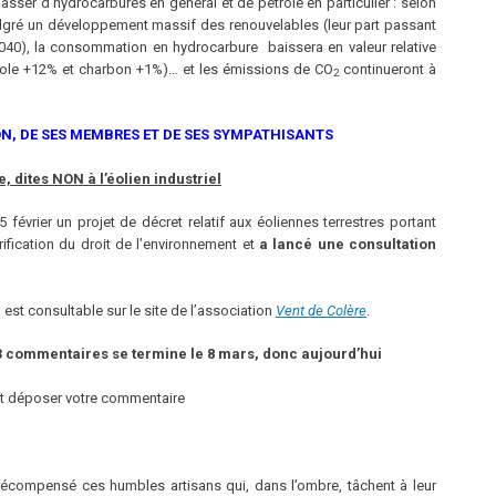
asser d’hydrocarbures en général et de pétrole en particulier : selon
lgré un développement massif des renouvelables (leur part passant
40), la consommation en hydrocarbure baissera en valeur relative
role +12% et charbon +1%)… et les émissions de CO
continueront à
2
ON, DE SES MEMBRES ET DE SES SYMPATHISANTS
 dites NON à l’éolien industriel
 février un projet de décret relatif aux éoliennes terrestres portant
rification du droit de l’environnement et
a lancé une consultation
est consultable sur le site de l’association
Vent de Colère
.
463 commentaires se termine le 8 mars, donc aujourd’hui
t déposer votre commentaire
écompensé ces humbles artisans qui, dans l’ombre, tâchent à leur