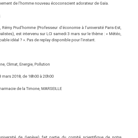
ènement de l’homme nouveau écoconscient adorateur de Gaïa.
s
d
, Rémy Prud’homme (Professeur d’économie à l’université Paris-Est,
listes), est intervenu sur LCI samedi 3 mars sur le thème : « Météo,
able idéal ? ». Pas de replay disponible pour l’instant.
e, Climat, Energie, Pollution
3 mars 2018, de 18h00 à 20h00
Pharmacie de la Timone, MARSEILLE
niversité de Genève) fait partie du comité scientifique de notre