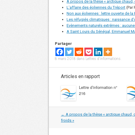
À propos de la thèse « arctique chaud, 
L’affaire des éoliennes du Tréport
(Par 
Non aux éoliennes : lettre ouverte de la
Les réfugiés climatiques : naissance d
Evènements naturels extrêmes : aucune
A Saint Louis du Sénégal, Emmanuel Ma
Partager
8 mars 2018
dans
Lettres d'informations
.
Articles en rapport
Lettre d’information n°
216
Navigation
←
A propos de la thèse « arctique chaud, 
dans
froids »
les
articles