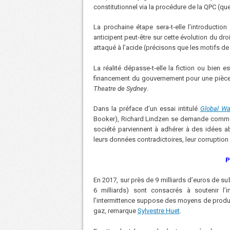
constitutionnel via la procédure de la QPC (ques
La prochaine étape sera-t-elle l’introductio
anticipent peut-être sur cette évolution du droi
attaqué à l’acide (précisons que les motifs de 
La réalité dépasse-t-elle la fiction ou bien 
financement du gouvernement pour une pièce 
Theatre de Sydney
.
Dans la préface d’un essai intitulé
Global Wa
Booker), Richard Lindzen se demande comment
société parviennent à adhérer à des idées ab
leurs données contradictoires, leur corruption
P
En 2017, sur près de 9 milliards d’euros de sub
6 milliards) sont consacrés à soutenir l
l’intermittence suppose des moyens de produc
gaz, remarque
Sylvestre Huet
.