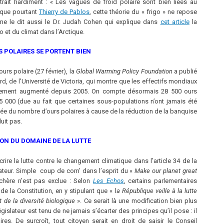
trait hardiment : « Les vagues de froid polaire sont bien liées au
ique pourtant
Thierry de Pablos
, cette théorie du « frigo » ne repose
me le dit aussi le Dr. Judah Cohen qui explique dans
cet article
la
t du climat dans l’Arctique.
S POLAIRES SE PORTENT BIEN
urs polaire (27 février), la
Global Warming Policy Foundation
a publié
, de l’Université de Victoria, qui montre que les effectifs mondiaux
gèrement augmenté depuis 2005. On compte désormais 28 500 ours
 5 000 (due au fait que certaines sous-populations n’ont jamais été
e du nombre d’ours polaires à cause de la réduction de la banquise
uit pas.
ON DU DOMAINE DE LA LUTTE
ire la lutte contre le changement climatique dans l’article 34 de la
slateur. Simple coup de com’ dans l’esprit du «
Make our planet great
chère n’est pas exclue : Selon
Les Echos
, certains parlementaires
 de la Constitution, en y stipulant que « l
a République veille à la lutte
de la diversité biologique
». Ce serait là une modification bien plus
législateur est tenu de ne jamais s’écarter des principes qu’il pose : il
res. De surcroît, tout citoyen serait en droit de saisir le Conseil