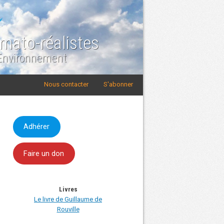
imato-réalistes
 Environnement
Nous contacter
S'abonner
Adhérer
Faire un don
Livres
Le livre de Guillaume de
Rouville