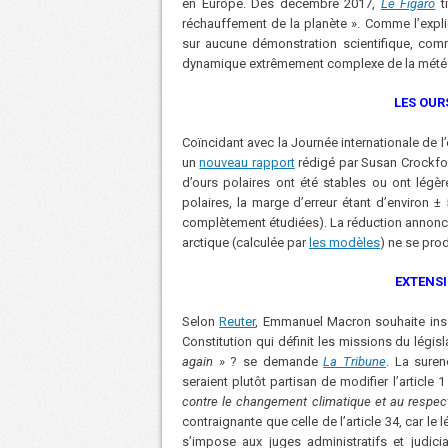
en Europe. Dès décembre 2017,
Le Figaro
ti
réchauffement de la planète ». Comme l’expl
sur aucune démonstration scientifique, com
dynamique extrêmement complexe de la météo e
LES OUR
Coïncidant avec la Journée internationale de l’o
un
nouveau rapport
rédigé par Susan Crockford
d’ours polaires ont été stables ou ont lé
polaires, la marge d’erreur étant d’environ ±
complètement étudiées). La réduction annoncé
arctique (calculée par
les modèles
) ne se prod
EXTENSI
Selon
Reuter
, Emmanuel Macron souhaite inscr
Constitution qui définit les missions du légi
again
» ? se demande
La Tribune
. La suren
seraient plutôt partisan de modifier l’article 1
contre le changement climatique et au respect 
contraignante que celle de l’article 34, car le 
s’impose aux juges administratifs et judiciai