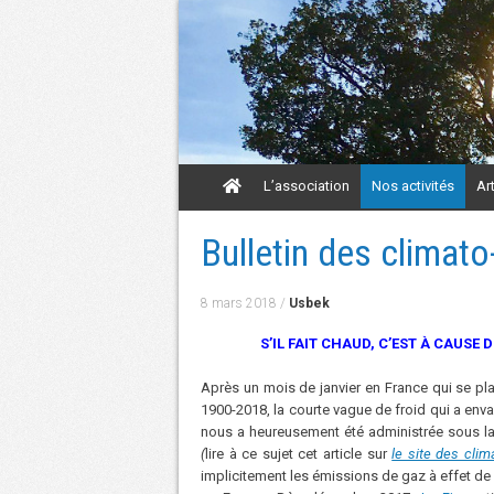
Aller
L’association
Nos activités
Ar
au
contenu
Aller
Bulletin des climato
au
contenu
8 mars 2018
/
Usbek
S’IL FAIT CHAUD, C’EST À
CAUSE D
Après un mois de janvier en France qui se pl
1900-2018, la courte vague de froid qui a enva
nous a heureusement été administrée sous la
(
lire à ce sujet cet article sur
le site des clim
implicitement les émissions de gaz à effet de