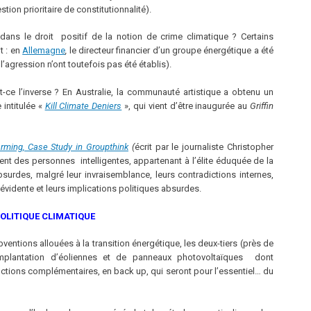
tion prioritaire de constitutionnalité).
n dans le droit positif de la notion de crime climatique ? Certains
t : en
Allemagne
,
le directeur financier d’un groupe énergétique a été
l’agression n’ont toutefois pas été établis).
est-ce l’inverse ? En Australie, la communauté artistique a obtenu un
intitulée «
Kill Climate Deniers
», qui vient d’être inaugurée au
Griffin
rming, Case Study in Groupthink
(
écrit par le journaliste Christopher
 des personnes intelligentes, appartenant à l’élite éduquée de la
surdes, malgré leur invraisemblance, leurs contradictions internes,
 évidente et leurs implications politiques absurdes.
OLITIQUE CLIMATIQUE
ventions allouées à la transition énergétique, les deux-tiers (près de
’implantation d’éoliennes et de panneaux photovoltaïques dont
tions complémentaires, en back up, qui seront pour l’essentiel… du