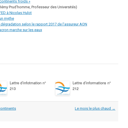
continents froids »
Rémy Prud’homme, Professeur des Universités)
 FED à Nicolas Hulot
’un mythe
 dégradation selon le rapport 2017 de l’assureur AON
cron marche sur les eaux
Lettre d’infotmation n°
Lettre d’informations n°
213
212
continents
Le mois le plus chaud
→