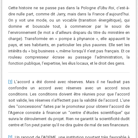
Cette histoire ne se passe pas dans la Pologne
d’Ubu Roi
, c’est-à-
dire nulle part, comme dit Jarry, mais dans la France d’aujourd’hui.
On y voit une mode, ou un vocable (transition énergétique), qui
domine et bouscule tout, à commencer par le souci de
l’environnement (le mot a d’ailleurs disparu du titre du ministère en
charge). Transformée en « pompe à phynance », elle appauvrit le
pays, et ses habitants, en particulier les plus pauvres. Elle sert les
intérêts du « big business », même lorsqu’il n’est pas français. Et ce
rouleau compresseur écrase au passage l’administration, la
fonction publique, l’expertise, les élus locaux, et le droit des gens.
[1]
L’accord a été donné avec réserves. Mais il ne faudrait pas
confondre un accord avec réserves avec un accord sous
conditions. Les conditions doivent être réunies pour que l’accord
soit valide, les réserves n’affectent pas la validité de l’accord. L’une
des “concessions” faites par le promoteur pour obtenir l’accord de
l’Agence consiste à financer un “centre d’études scientifique” qui
suivra le déroulement du projet. Rien ne garantit la scientificité dudit
centre et l’on peut parier qu’il ne dira guère de mal de ses financeurs.
[2]
Un rapport de l’ADEME, une institution pourtant très favorable à