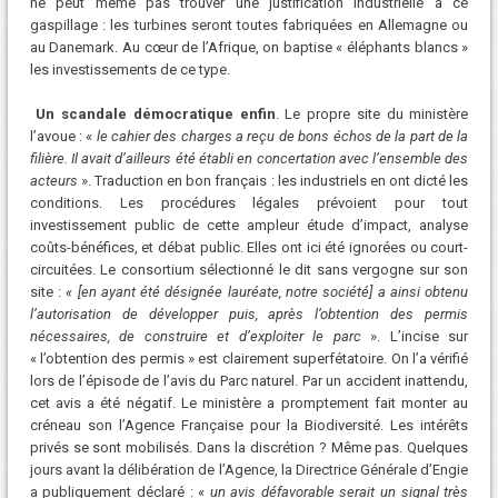
ne peut même pas trouver une justification industrielle à ce
gaspillage : les turbines seront toutes fabriquées en Allemagne ou
au Danemark. Au cœur de l’Afrique, on baptise « éléphants blancs »
les investissements de ce type.
Un scandale démocratique enfin
. Le propre site du ministère
l’avoue : «
le cahier des charges a reçu de bons échos de la part de la
filière. Il avait d’ailleurs été établi en concertation avec l’ensemble des
acteurs
». Traduction en bon français : les industriels en ont dicté les
conditions. Les procédures légales prévoient pour tout
investissement public de cette ampleur étude d’impact, analyse
coûts-bénéfices, et débat public. Elles ont ici été ignorées ou court-
circuitées. Le consortium sélectionné le dit sans vergogne sur son
site :
« [en ayant été désignée lauréate, notre société] a ainsi obtenu
l’autorisation de développer puis, après l’obtention des permis
nécessaires, de construire et d’exploiter le parc
». L’incise sur
« l’obtention des permis » est clairement superfétatoire. On l’a vérifié
lors de l’épisode de l’avis du Parc naturel. Par un accident inattendu,
cet avis a été négatif. Le ministère a promptement fait monter au
créneau son l’Agence Française pour la Biodiversité. Les intérêts
privés se sont mobilisés. Dans la discrétion ? Même pas. Quelques
jours avant la délibération de l’Agence, la Directrice Générale d’Engie
a publiquement déclaré : «
un avis défavorable serait un signal très