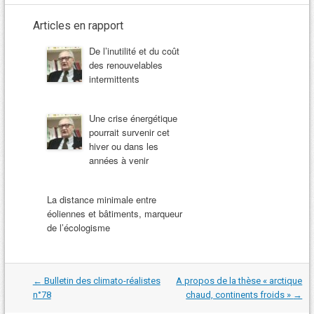
Articles en rapport
De l’inutilité et du coût
des renouvelables
intermittents
Une crise énergétique
pourrait survenir cet
hiver ou dans les
années à venir
La distance minimale entre
éoliennes et bâtiments, marqueur
de l’écologisme
Navigation
←
Bulletin des climato-réalistes
A propos de la thèse « arctique
dans
n°78
chaud, continents froids »
→
les
articles