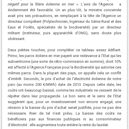
négatif pour la filière éolienne en mer
». L’avis de l’Agence a
évidemment été favorable. Un an plus tôt, la ministre concernée
avait pris ses précautions, en remplaçant à la tête de l’Agence un
directeur compétent (Polytechnicien, Ingénieur du Génie Rural et des
Eaux et Forêts, spécialiste de la biodiversité) par un directeur
militant (instituteur, puis apparatchik d’ONG), sans doute plus
obéissant.
Deux petites touches, pour compléter ce tableau assez édifiant.
Primo, les parcs éoliens en mer payent une redevance à l’Etat qui les
subventionne (une sorte de rétro-commission en somme), dont 10%
est affecté à l’Agence Française pour la Biodiversité qui autorise ces
mêmes parcs. Dans la plupart des pays, on appelle cela un conflit
d’intérêt. Secondo, le prix d’achat de l’électricité éolienne de notre
parc (au moins 200 €/MWh) date de 2013. Depuis cette date, les
coûts ont beaucoup baissé, comme les industriels ne cessent de le
répéter dans leur propagande. Le bon sens et le sens de l’Etat
suggèrent que, pour un investissement non encore engagé, une
révision à la baisse du prix d’achat serait justifiée, pour ne pas dire
nécessaire. Rien de tel n’est prévu. La baisse des coûts ne
bénéficiera pas aux finances publiques ni au consommateur
d’électricité : elle augmentera toute entière la rente du lauréat.