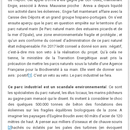
Engie, associé à Areva. Mauvaise pioche : Areva a depuis liquidé
son activité dans les éoliennes ; Engie fait maintenant affaire avec la
Caisse des Dépots et un grand groupe hispano-portugais. On s’est
ensuite aperçu que le parc en question empiète sur le territoire d’un
parc naturel marin (le Parc naturel marin des estuaires picards et de
la mer d’Opale), une zone environnementale fragile et protégée ; et
qu’un avis conforme du conseil d’administration de ce parc naturel
était indispensable. Fin 2017 ledit conseil a donné son avis : négatif,
c’est-à-dire mis son veto à la réalisation du projet. Qu’à cela ne
tienne, le ministère de la Transition Energétique avait pris la
précaution de mettre les parcs naturels sous la tutelle d’une Agence
Française pour la Biodiversité à sa main. Elle vient de donner son
avis : positif
[1]
. C’est un veto au veto. Le parc industriel se fera.
Ce parc industriel est un scandale environnementa
l. Ce sont
les spécialistes du parc naturel, les élus locaux, les marins pêcheurs
au gagne-pain menacé qui le disent. Ils invitent à considérer le choc
des quelques 500.000 tonnes de béton des fondations des
éoliennes sur les fragiles équilibres biologiques de la zone. A
imaginer les paysages d’Eugène Boudin avec 60 mâts d’acier de 120
mètres de haut. A penser aux milliers d’oiseaux et de chauve-souris
[2]
hachés ou éclatés par les pales des turbines (en évoquent