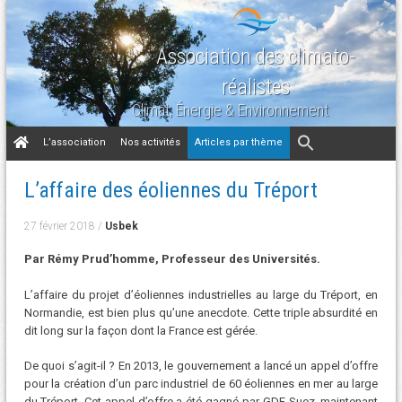
Association des climato-
réalistes
Climat, Énergie & Environnement
Aller
L’association
Nos activités
Articles par thème
au
contenu
L’affaire des éoliennes du Tréport
27 février 2018
/
Usbek
Par Rémy Prud’homme, Professeur des Universités.
L’affaire du projet d’éoliennes industrielles au large du Tréport, en
Normandie, est bien plus qu’une anecdote. Cette triple absurdité en
dit long sur la façon dont la France est gérée.
De quoi s’agit-il ? En 2013, le gouvernement a lancé un appel d’offre
pour la création d’un parc industriel de 60 éoliennes en mer au large
du Tréport. Cet appel d’offre a été gagné par GDF-Suez, maintenant