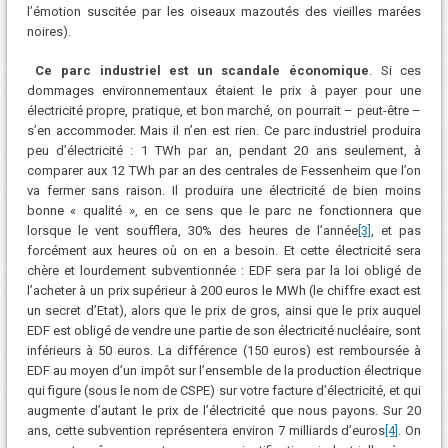
l’émotion suscitée par les oiseaux mazoutés des vieilles marées
noires).
Ce parc industriel est un scandale économique
. Si ces
dommages environnementaux étaient le prix à payer pour une
électricité propre, pratique, et bon marché, on pourrait – peut-être –
s’en accommoder. Mais il n’en est rien. Ce parc industriel produira
peu d’électricité : 1 TWh par an, pendant 20 ans seulement, à
comparer aux 12 TWh par an des centrales de Fessenheim que l’on
va fermer sans raison. Il produira une électricité de bien moins
bonne « qualité », en ce sens que le parc ne fonctionnera que
lorsque le vent soufflera, 30% des heures de l’année
[3]
, et pas
forcément aux heures où on en a besoin. Et cette électricité sera
chère et lourdement subventionnée : EDF sera par la loi obligé de
l’acheter à un prix supérieur à 200 euros le MWh (le chiffre exact est
un secret d’Etat), alors que le prix de gros, ainsi que le prix auquel
EDF est obligé de vendre une partie de son électricité nucléaire, sont
inférieurs à 50 euros. La différence (150 euros) est remboursée à
EDF au moyen d’un impôt sur l’ensemble de la production électrique
qui figure (sous le nom de CSPE) sur votre facture d’électricité, et qui
augmente d’autant le prix de l’électricité que nous payons. Sur 20
ans, cette subvention représentera environ 7 milliards d’euros
[4]
. On