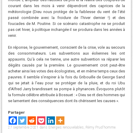
courant dans les mois à venir dépendront des caprices de la
météorologie (Dieu nous protège de la faiblesse du vent de l’été
passé combinée avec la froidure de l’hiver dernier !) et des
foucades de M. Poutine. Si ce scénario catastrophe ne se produit
pas cet hiver, à politique inchangée il se produira dans les années à
venir.
En réponse, le gouvernement, conscient de la crise, vole au secours
des consommateurs. Les subventions aux éoliennes les ont
appauvris. Qu’à cela ne tienne, une autre subvention va réparer les
dégâts causés par la première. Le gouvernement croit peut-être
acheter ainsi les votes des écologistes, et en même temps ceux des
pauvres. Il semble s’inspirer à la fois du Gribouille de George Sand
qui se jetait à l’eau pour se protéger de la pluie, et du roi Ubu
d’Alfred Jarry brandissant sa pompe à phynances. Évoquons plutôt
la formule célèbre attribuée à Bossuet : « Dieu se rit des hommes qui
se lamentent des conséquences dont ils chérissent les causes ».
Partager
27 septembre 2021
dans
Energies renouvelables
,
Rémy Prud'homme
.