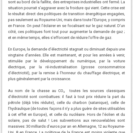
sont au bord de la faillite, des entreprises industrielles ont fermé. La
situation pourrait s’aggraver avec la froidure qui vient. Cette crise est
le résultat direct des politiques de transition énergétique engagées,
pas seulement au Royaume-Uni, mais dans toute l’Europe, y compris
en France. On peut l’éclairer en se focalisant sur le gaz naturel. D’un
côté, ces politiques font tout pour augmenter la demande de gaz ;
et en même temps, elles s’efforcent de réduire l’offre de gaz.
En Europe, la demande d’électricité stagnait ou diminuait depuis une
vingtaine d’années. Elle est maintenant, et pour les années à venir,
stimulée par le développement du numérique, par la voiture
électrique, par la ré-industrialisation (grosse consommatrice
d’électricité), par la remise à l’honneur du chauffage électrique, et
plus généralement par la croissance.
Au nom de la chasse au CO₂ toutes les sources classiques
d’électricité sont combattues: il faut à tout prix réduire la part du
pétrole (déjà très réduite), celle du charbon (satanique), celle de
l’hydraulique (de toutes façons il n’y a plus guère de sites utilisables
à cet effet en Europe), et celle du nucléaire. Hors de l’éolien et du
solaire, pas de salut ! Les subventions aux renouvelables sont
massives: 30 milliards d’euros par an en Allemagne, 12 au Royaume-
Uni, 8 en France. La politique de la France est moins violente que