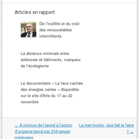
Articles en rapport
De l’inutilité et du coût
des renouvelables
intermittents
La distance minimale entre
éoliennes et bâtiments, marqueur
de l’écologisme
Le documentaire « La face cachée
des énergies vertes » disponible
sur le site d’Arte du 17 au 22
novembre
Navigation
←
À propos de l’appel à l’action
La mer monte ; que fait la Terre
dans
d’urgence lancé par 254 revues
?
→
les
médicales
articles