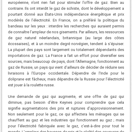
européenne, n’ont rien fait pour stimuler l’offre de gaz. Bien au
contraire. Ils ont interdit le gaz de schiste, dont le développement a
pourtant donné aux États-Unis indépendance énergétique et prix
modérés de l’électricité. En France, on a préféré la politique du
bandeau sur les yeux : interdire les recherches qui auraient permis
de connaître l’ampleur de nos gisements. Par ailleurs, les ressources
de gaz naturel néerlandais, britannique (au large des côtes
écossaises), et à un moindre degré norvégien, tendent à s’épuiser.
La plupart des pays sont largement ou totalement dépendants des
importations de gaz. La France a fait un effort pour diversifier ses
sources, mais beaucoup de pays, dont l’Allemagne, fonctionnent au
gaz de Russie, un pays qui vient d’ailleurs de décider de réduire ses
livraisons à l’Europe occidentale. Dépendre de l’Inde pour le
doliprane est fâcheux, mais dépendre de la Russie pour l’électricité
est jouer à la roulette russe.
Une demande de gaz qui augmente, et une offre de gaz qui
diminue, pas besoin d’être Keynes pour comprendre que cela
signifie augmentations des prix et ruptures d’approvisionnement.
Non seulement pour le gaz, ce qui affectera les ménages qui se
chauffent au gaz et les industries qui fonctionnent au gaz ; mais
pour l’électricité fabriquée avec le gaz, c’est-à-dire pour tout le
monde. L’ampleur des hausses de prix et la réalité des coupures de