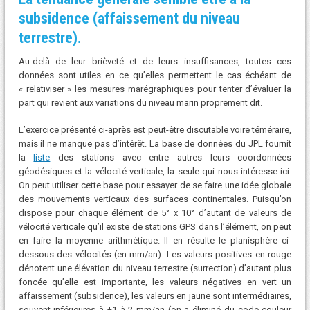
subsidence (affaissement
du niveau
terrestre).
Au-delà de leur brièveté et de leurs insuffisances, toutes ces
données sont utiles en ce qu’elles permettent le cas échéant de
« relativiser » les mesures marégraphiques pour tenter d’évaluer la
part qui revient aux variations du niveau marin proprement dit.
L’exercice présenté ci-après est peut-être discutable voire téméraire,
mais il ne manque pas d’intérêt. La base de données du JPL fournit
la
liste
des stations avec entre autres leurs coordonnées
géodésiques et la vélocité verticale, la seule qui nous intéresse ici.
On peut utiliser cette base pour essayer de se faire une idée globale
des mouvements verticaux des surfaces continentales. Puisqu’on
dispose pour chaque élément de 5° x 10° d’autant de valeurs de
vélocité verticale qu’il existe de stations GPS dans l’élément, on peut
en faire la moyenne arithmétique. Il en résulte le planisphère ci-
dessous des vélocités (en mm/an). Les valeurs positives en rouge
dénotent une élévation du niveau terrestre (surrection) d’autant plus
foncée qu’elle est importante, les valeurs négatives en vert un
affaissement (subsidence), les valeurs en jaune sont intermédiaires,
souvent inférieures à ±1 à 2 mm/an (on a éliminé du code couleur