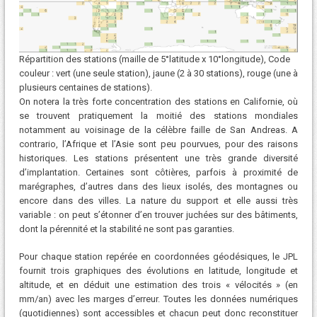
Répartition des stations (maille de 5°latitude x 10°longitude), Code
couleur : vert (une seule station), jaune (2 à 30 stations), rouge (une à
plusieurs centaines de stations).
On notera la très forte concentration des stations en Californie, où
se trouvent pratiquement la moitié des stations mondiales
notamment au voisinage de la célèbre faille de San Andreas. A
contrario, l’Afrique et l’Asie sont peu pourvues, pour des raisons
historiques. Les stations présentent une très grande diversité
d’implantation. Certaines sont côtières, parfois à proximité de
marégraphes, d’autres dans des lieux isolés, des montagnes ou
encore dans des villes. La nature du support et elle aussi très
variable : on peut s’étonner d’en trouver juchées sur des bâtiments,
dont la pérennité et la stabilité ne sont pas garanties.
Pour chaque station repérée en coordonnées géodésiques, le JPL
fournit trois graphiques des évolutions en latitude, longitude et
altitude, et en déduit une estimation des trois « vélocités » (en
mm/an) avec les marges d’erreur. Toutes les données numériques
(quotidiennes) sont accessibles et chacun peut donc reconstituer