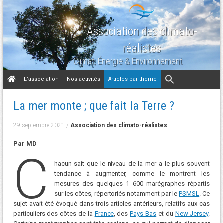
Association des climato-
réalistes
Climat, Énergie & Environnement
Aller
L’association
Nos activités
Articles par thème
au
contenu
La mer monte ; que fait la Terre ?
29 septembre 2021
/
Association des climato-réalistes
Par MD
C
hacun sait que le niveau de la mer a le plus souvent
tendance à augmenter, comme le montrent les
mesures des quelques 1 600 marégraphes répartis
sur les côtes, répertoriés notamment par le
PSMSL
. Ce
sujet avait été évoqué dans trois articles antérieurs, relatifs aux cas
particuliers des côtes de la
France
, des
Pays-Bas
et du
New Jersey
.