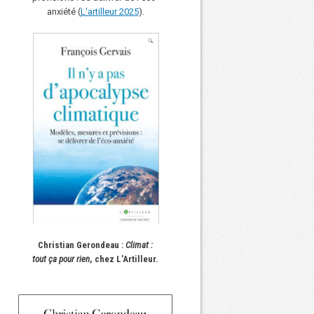
anxiété (
L'art
i
lleur 2025
).
Christian Gerondeau :
Climat :
tout ça pour rien
, chez L’Artilleur.