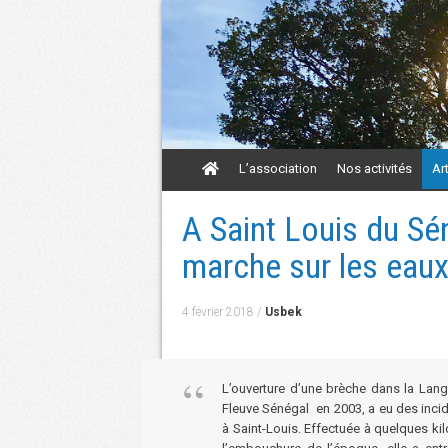
Aller
L’association
Nos activités
Ar
au
contenu
Aller
A Saint Louis du S
au
contenu
marche sur les eau
4 février 2018
/
Usbek
L’ouverture d’une brèche dans la Lan
Fleuve Sénégal en 2003, a eu des inc
à Saint-Louis. Effectuée à quelques kil