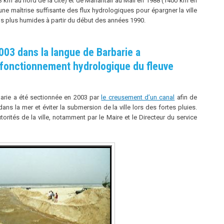
 km au nord de la cité) et de Manantali au Mali en 1988 (1400 km en
e maîtrise suffisante des flux hydrologiques pour épargner la ville
ns plus humides à partir du début des années 1990.
003 dans la langue de Barbarie a
fonctionnement hydrologique du fleuve
barie a été sectionnée en 2003 par
le creusement d’un canal
afin de
ns la mer et éviter la submersion de la ville lors des fortes pluies.
orités de la ville, notamment par le Maire et le Directeur du service