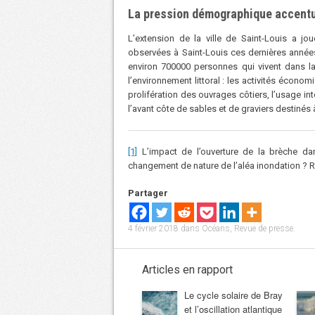
La pression démographique accent
L’extension de la ville de Saint-Louis a jo
observées à Saint-Louis ces dernières années
environ 700000 personnes qui vivent dans la
l’environnement littoral : les activités écon
prolifération des ouvrages côtiers, l’usage int
l’avant côte de sables et de graviers destinés 
[1]
L’impact de l’ouverture de la brèche da
changement de nature de l’aléa inondation ?
Partager
4 février 2018
dans
Océans
,
Revue de presse
.
Articles en rapport
Le cycle solaire de Bray
et l’oscillation atlantique