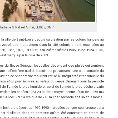
 Barbarie © Rafael Almar, LEGOS/OMP
la ville de Saint-Louis depuis sa création par les colons français au
ovoqué des inondations dans la cité coloniale sont recensées au
858, 1866, 1871, 1890) et 9 au 20ème siècle (1906, 1922, 1924, 1935,
 est marqué par la crue de 2003.
es du fleuve Sénégal, lesquelles dépendent des pluies qui tombent
euse de l’extrême sud du bassin qui provoquent une crue annuelle du
vité de ce phénomène récurrent est lié à l’irrégularité inter annuelle du
ganisation pour la mise en valeur du fleuve Sénégal
) pour la période
l de l’année la plus humide et celui de l’année la plus sèche a varié
pendant les années 1923-24 le débit moyen annuel était de 1.265 m3
7-88 celui-ci n’a été que de 216 m3 par seconde soit six fois moins.
nt les trois décennies 1960-1990 marquées par une sécheresse qui a
C’est d’ailleurs dans ce contexte qu’ont été construits en amont de