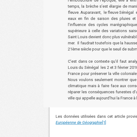
l’embouchure de l’époque, elle a ent
temps, la brèche s’est élargie de man
fleuve. Auparavant, le fleuve Sénégal é
eaux en fin de saison des pluies e
l’influence des cycles marégraphiqu
supérieure à celle des variations saiso
Saint Louis devient donc plus vulnéra
mer. Il faudrait toutefois que la haus
21ème siècle pour que le seuil de submer
C’est dans ce contexte qu’il faut anal
Louis du Sénégal les 2 et 3 février 2018.
France pour préserver la ville colonia
Nous voulons seulement montrer que c
climatique mais à faire face aux con
réparer les conséquences funestes d’u
ville qui appelle aujourd’hui la France à 
Les données utilisées dans cet article prov
Européenne de Géographie
[1]