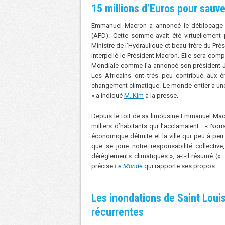
15 millions d’Euros pour sauv
Emmanuel Macron a annoncé le déblocage d
(AFD). Cette somme avait été virtuellemen
Ministre de l’Hydraulique et beau-frère du Pré
interpellé le Président Macron. Elle sera com
Mondiale comme l’a annoncé son président Ji
Les Africains ont très peu contribué aux 
changement climatique. Le monde entier a une 
» a indiqué
M. Kim
à la presse.
Depuis le toit de sa limousine Emmanuel Mac
milliers d’habitants qui l’acclamaient : « Nous
économique détruite et la ville qui peu à peu
que se joue notre responsabilité collective
dérèglements climatiques », a-t-il résumé (« 
précise
Le Monde
qui rapporte ses propos.
Les inondations de Saint Louis
récurrentes