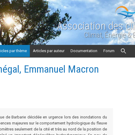
Association des cl
Climat, Énergie &
ticles par thème
Articles par auteur
Documentation
Forum
énégal, Emmanuel Macron
x
gue de Barbarie décidée en urgence lors des inondations du
idences majeures sur le comportement hydrologique du fleuve
omètres seulement de la cité et très au nord de la position de