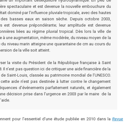
raîné un important déséquilibre hydrodynamique. En peu de
ière spectaculaire et est devenue la nouvelle embouchure du
tait dominé par l’influence pluviale tropicale, avec des hautes
t des basses eaux en saison sèche. Depuis octobre 2003,
es est devenue prépondérante; leur amplitude est devenue
nnières liées au régime pluvial tropical. Dès lors la ville de
ble à une augmentation, même modérée, du niveau moyen de la
se du niveau marin atteigne une quarantaine de cm au cours du
sion de la ville soit atteint.
yser la visite du Président de la République française à Saint
 Il n’est pas question ici de critiquer une aide financière de la
le de Saint-Louis, classée au patrimoine mondial de l’UNESCO.
ette aide n’est pas destinée à lutter contre le changement
séquences d’événements parfaitement naturels, et également
ne décision prise dans l’urgence en 2003 par le maire de la
l’aide.
iennent pour l’essentiel d’une étude publiée en 2010 dans la
Revue