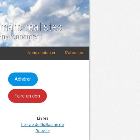
imato-réalistes
 Environnement
Nous contacter
S'abonner
Adhérer
Faire un don
Livres
Le livre de Guillaume de
Rouville