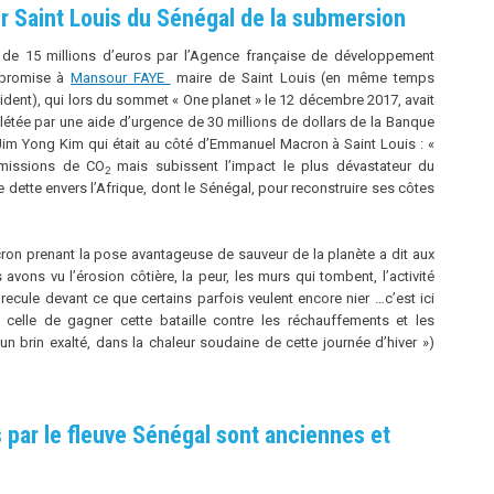
er Saint Louis du Sénégal de la submersion
e 15 millions d’euros par l’Agence française de développement
t promise à
Mansour FAYE
maire de Saint Louis (en même temps
sident), qui lors du sommet « One planet » le 12 décembre 2017, avait
plétée par une aide d’urgence de 30 millions de dollars de la Banque
m Yong Kim qui était au côté d’Emmanuel Macron à Saint Louis : «
émissions de CO
mais subissent l’impact le plus dévastateur du
2
dette envers l’Afrique, dont le Sénégal, pour reconstruire ses côtes
ron prenant la pose avantageuse de sauveur de la planète a dit aux
 avons vu l’érosion côtière, la peur, les murs qui tombent, l’activité
 recule devant ce que certains parfois veulent encore nier …c’est ici
, celle de gagner cette bataille contre les réchauffements et les
un brin exalté, dans la chaleur soudaine de cette journée d’hiver »)
 par le fleuve Sénégal sont anciennes et