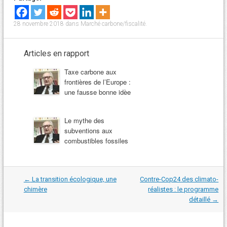
28 novembre 2018
dans
Marché carbone/fiscalité
.
Articles en rapport
Taxe carbone aux
frontières de l’Europe :
une fausse bonne idèe
Le mythe des
subventions aux
combustibles fossiles
Navigation
←
La transition écologique, une
Contre-Cop24 des climato-
dans
chimère
réalistes : le programme
les
détaillé
→
articles