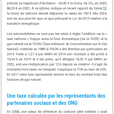
précisé sa trajectoire d’évolution : 65,40 € la tonne de CO
en 2020,
2
86,20 € en 2022. A ce rythme, indique un récent rapport du Sénat
[2]
,
la tonne de carbone devrait dépasser la valeur de 100 € dès 2024,
soit six ans plus tôt que ce que prévoyait la Loi de 2015 relative à la
transition énergétique.
Les automobilistes ne sont pas les seuls à régler l’addition car la «
taxe carbone » frappe aussi le fioul domestique (via la TICPE) et le
gaz naturel via la TICGN (
Taxe Intérieure de Consommation sur le Gaz
Naturel
). Instituée en 1986 la TIGCN a été étendue aux particuliers en
2014. Fixée à 1,27 € par MWH en 2014 son montant a été porté à
10,34 € en 2019 et il est prévu qu’il atteigne 16,02 € par MWH en
2022, soit une multiplication par 12,6 depuis sa création. Il s’agit de
montants hors taxes sur lesquels s’applique la TVA au taux de 20%.
En 2017 cette taxe représentait environ le tiers du montant total des
factures de gaz naturel.
Une taxe calculée par les représentants des
partenaires sociaux et des ONG
En 2008
,
une valeur de référence du carbone (dite
tutélaire
) avait