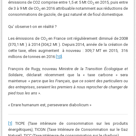
émissions de CO2 comprise entre 1,5 et 5 Mt CO
en 2015, puis entre
2
de 3 à 9 Mt de CO
en 2016 attribuable notamment aux réductions de
2
consommations de gazole, de gaz naturel et de fioul domestique.
Qu’ observe t-on en réalité ?
Les émissions de CO
en France ont régulièrement diminué de 2008
2
(370,1 Mt ) à 2014 (304,2 Mt ). Depuis 2014, année de la création de
cette taxe, elles augmentent à nouveau : 309,7 MT en 2015, 316
millions de tonnes en 2016
[10]
.
François de Rugy, nouveau Ministre
de la Transition Écologique et
Solidaire
, déclarait récemment que la « taxe carbone » sera
maintenue «
parce que les Français, que ce soient des particuliers ou
des entreprises, seraient les premiers à nous reprocher de changer de
pied tous les ans
».
«
Errare humanum est, perseverare diabolicum »
[1]
TICPE (Taxe intérieure de consommation sur les produits
énergétiques
)
, TICGN (Taxe Intérieure de Consommation sur le Gaz
Naturel
)
, TICC (Taxe intérieure de consommation sur le charbon)