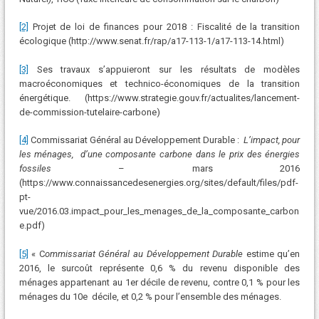
[2]
Projet de loi de finances pour 2018 : Fiscalité de la transition
écologique (http://www.senat.fr/rap/a17-113-1/a17-113-14.html)
[3]
Ses travaux s’appuieront sur les résultats de modèles
macroéconomiques et technico-économiques de la transition
énergétique. (https://www.strategie.gouv.fr/actualites/lancement-
de-commission-tutelaire-carbone)
[4]
Commissariat Général au Développement Durable :
L’impact, pour
les ménages, d’une composante carbone dans le prix des énergies
fossiles
– mars 2016
(https://www.connaissancedesenergies.org/sites/default/files/pdf-
pt-
vue/2016.03.impact_pour_les_menages_de_la_composante_carbon
e.pdf)
[5]
« C
ommissariat Général au Développement Durable
estime qu’en
2016, le surcoût représente 0,6 % du revenu disponible des
ménages appartenant au 1er décile de revenu, contre 0,1 % pour les
ménages du 10e décile, et 0,2 % pour l’ensemble des ménages.