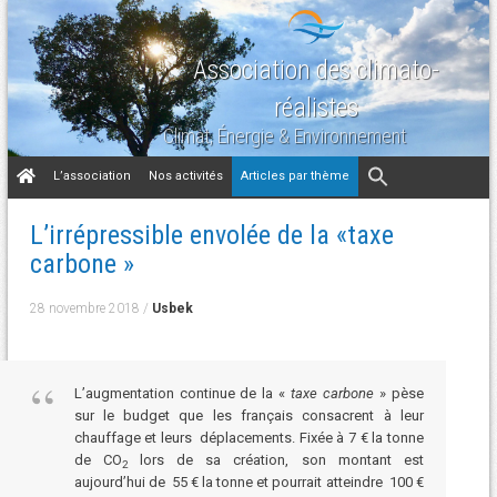
Association des climato-
réalistes
Climat, Énergie & Environnement
Aller
L’association
Nos activités
Articles par thème
au
contenu
L’irrépressible envolée de la «taxe
carbone »
28 novembre 2018
/
Usbek
L’augmentation continue de la «
taxe carbone
» pèse
sur le budget que les français consacrent à leur
chauffage et leurs déplacements. Fixée à 7 € la tonne
de CO
lors de sa création, son montant est
2
aujourd’hui de 55 € la tonne et pourrait atteindre 100 €