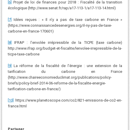
[6]
Projet de loi de finances pour 2018 : Fiscalité de la transition
écologique (http://www.senat.fr/rap/a17-113-1/a17-113-14.html)
[7]
Idées reçues : « Il n’y a pas de taxe carbone en France »
(https://www.connaissancedesenergies.org/il-ny-pas-de-taxe-
carbone-en-france-170601)
[8]
IFRAP : l’envolée irrépressible de la TICPE (taxe carbone)
http://www.ifrap.org/budget-et-fiscalite/lenvolee-irrepressible-de-la-
ticpe-taxe-carbone
[9]
La réforme de la fiscalité de l’énergie : une extension de la
tarification du carbone en France
(http://www.chaireeconomieduclimat.org/publications/policy-
briefs/policy-brief-2014-06-reforme-de-la-fiscalite-energie-
tarification-carbone-en-france/)
[10]
https://www.planetoscope.com/co2/821-emissions-de-co2-en-
france.html
Partager