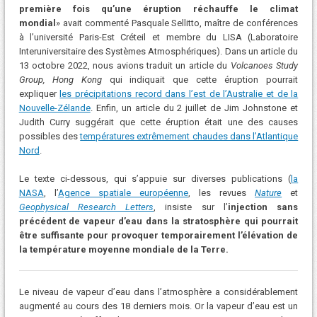
première fois qu’une éruption réchauffe le climat
mondial
» avait commenté Pasquale Sellitto, maître de conférences
à l’université Paris-Est Créteil et membre du LISA (Laboratoire
Interuniversitaire des Systèmes Atmosphériques). Dans un article du
13 octobre 2022, nous avions traduit un article du
Volcanoes Study
Group, Hong Kong
qui indiquait que cette éruption pourrait
expliquer
les précipitations record dans l’est de l’Australie et de la
Nouvelle-Zélande
. Enfin, un article du 2 juillet de Jim Johnstone et
Judith Curry suggérait que cette éruption était une des causes
possibles des
températures extrêmement chaudes dans l’Atlantique
Nord
.
Le texte ci-dessous, qui s’appuie sur diverses publications (
la
NASA
, l’
Agence spatiale européenne
, les revues
Nature
et
Geophysical Research Letters
, insiste sur l’
injection sans
précédent de vapeur d’eau dans la stratosphère qui pourrait
être suffisante pour provoquer temporairement l’élévation de
la température moyenne mondiale de la Terre.
Le niveau de vapeur d’eau dans l’atmosphère a considérablement
augmenté au cours des 18 derniers mois. Or la vapeur d’eau est un