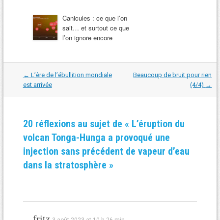
Canicules : ce que l’on
sait… et surtout ce que
l’on ignore encore
Navigation
←
L’ère de l’ébullition mondiale
Beaucoup de bruit pour rien
dans
est arrivée
(4/4)
→
les
articles
20 réflexions au sujet de «
L’éruption du
volcan Tonga-Hunga a provoqué une
injection sans précédent de vapeur d’eau
dans la stratosphère
»
fritz
3 août 2023 at 10 h 26 min