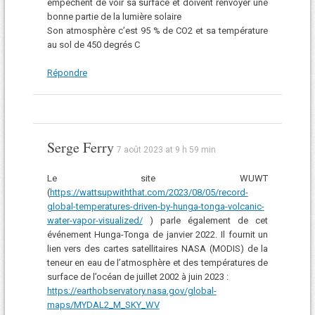
empêchent de voir sa surface et doivent renvoyer une
bonne partie de la lumière solaire
Son atmosphère c’est 95 % de CO2 et sa température
au sol de 450 degrés C
Répondre
Serge Ferry
7 août 2023 at 9 h 59 min
Le site WUWT
(
https://wattsupwiththat.com/2023/08/05/record-
global-temperatures-driven-by-hunga-tonga-volcanic-
water-vapor-visualized/
) parle également de cet
événement Hunga-Tonga de janvier 2022. Il fournit un
lien vers des cartes satellitaires NASA (MODIS) de la
teneur en eau de l’atmosphère et des températures de
surface de l’océan de juillet 2002 à juin 2023 :
https://earthobservatory.nasa.gov/global-
maps/MYDAL2_M_SKY_WV