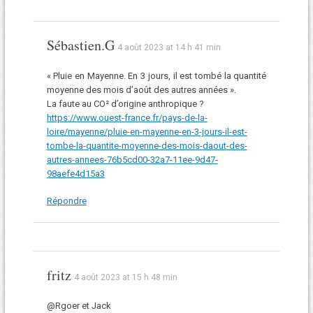
Sébastien.G
4 août 2023 at 14 h 41 min
« Pluie en Mayenne. En 3 jours, il est tombé la quantité
moyenne des mois d’août des autres années ».
La faute au CO² d’origine anthropique ?
https://www.ouest-france.fr/pays-de-la-
loire/mayenne/pluie-en-mayenne-en-3-jours-il-est-
tombe-la-quantite-moyenne-des-mois-daout-des-
autres-annees-76b5cd00-32a7-11ee-9d47-
98aefe4d15a3
Répondre
fritz
4 août 2023 at 15 h 48 min
@Rgoer et Jack