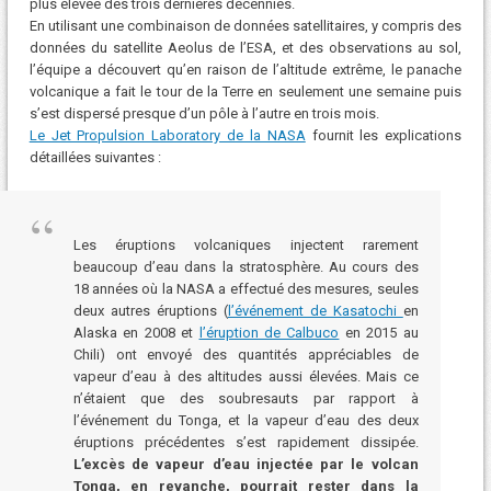
plus élevée des trois dernières décennies.
En utilisant une combinaison de données satellitaires, y compris des
données du satellite Aeolus de l’ESA, et des observations au sol,
l’équipe a découvert qu’en raison de l’altitude extrême, le panache
volcanique a fait le tour de la Terre en seulement une semaine puis
s’est dispersé presque d’un pôle à l’autre en trois mois.
Le Jet Propulsion Laboratory de la NASA
fournit les explications
détaillées suivantes :
Les éruptions volcaniques injectent rarement
beaucoup d’eau dans la stratosphère. Au cours des
18 années où la NASA a effectué des mesures, seules
deux autres éruptions (
l’événement de Kasatochi
en
Alaska en 2008 et
l’éruption de Calbuco
en 2015 au
Chili) ont envoyé des quantités appréciables de
vapeur d’eau à des altitudes aussi élevées. Mais ce
n’étaient que des soubresauts par rapport à
l’événement du Tonga, et la vapeur d’eau des deux
éruptions précédentes s’est rapidement dissipée.
L’excès de vapeur d’eau injectée par le volcan
Tonga, en revanche, pourrait rester dans la