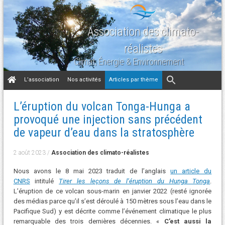
Association des climato-
réalistes
Climat, Énergie & Environnement
Aller
L’association
Nos activités
Articles par thème
au
contenu
L’éruption du volcan Tonga-Hunga a
provoqué une injection sans précédent
de vapeur d’eau dans la stratosphère
2 août 2023
/
Association des climato-réalistes
Nous avons le 8 mai 2023 traduit de l’anglais
un article du
CNRS
intitulé
Tirer les leçons de l’éruption du Hunga Tonga
.
L’éruption de ce volcan sous-marin en janvier 2022 (resté ignorée
des médias parce qu’il s’est déroulé à 150 mètres sous l’eau dans le
Pacifique Sud) y est décrite comme l’événement climatique le plus
remarquable des trois dernières décennies. «
C’est aussi la