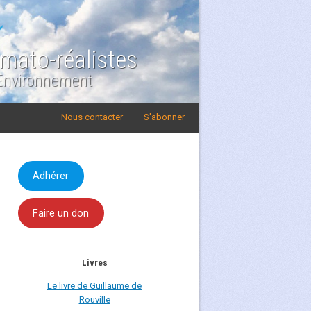
imato-réalistes
 Environnement
Nous contacter
S'abonner
Adhérer
Faire un don
Livres
Le livre de Guillaume de
Rouville