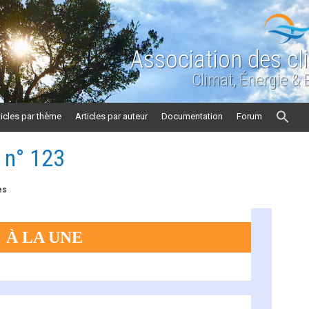
Association des cl
Climat, Énergie &
ticles par thème
Articles par auteur
Documentation
Forum
n n° 123
es
À LA UNE