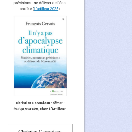
prévisions : se délivrer de l’éco-
anxiété (
L'art
i
lleur 2025
).
Christian Gerondeau :
Climat :
tout ça pour rien
, chez L’Artilleur.