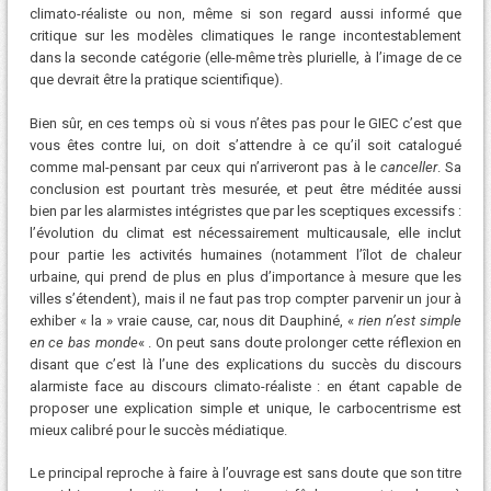
climato-réaliste ou non, même si son regard aussi informé que
critique sur les modèles climatiques le range incontestablement
dans la seconde catégorie (elle-même très plurielle, à l’image de ce
que devrait être la pratique scientifique).
Bien sûr, en ces temps où si vous n’êtes pas pour le GIEC c’est que
vous êtes contre lui, on doit s’attendre à ce qu’il soit catalogué
comme mal-pensant par ceux qui n’arriveront pas à le
canceller
. Sa
conclusion est pourtant très mesurée, et peut être méditée aussi
bien par les alarmistes intégristes que par les sceptiques excessifs :
l’évolution du climat est nécessairement multicausale, elle inclut
pour partie les activités humaines (notamment l’îlot de chaleur
urbaine, qui prend de plus en plus d’importance à mesure que les
villes s’étendent), mais il ne faut pas trop compter parvenir un jour à
exhiber « la » vraie cause, car, nous dit Dauphiné, «
rien n’est simple
en ce bas monde
« . On peut sans doute prolonger cette réflexion en
disant que c’est là l’une des explications du succès du discours
alarmiste face au discours climato-réaliste : en étant capable de
proposer une explication simple et unique, le carbocentrisme est
mieux calibré pour le succès médiatique.
Le principal reproche à faire à l’ouvrage est sans doute que son titre