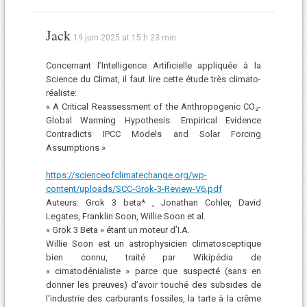
Jack
19 juin 2025 at 15 h 23 min
Concernant l’Intelligence Artificielle appliquée à la
Science du Climat, il faut lire cette étude très climato-
réaliste:
« A Critical Reassessment of the Anthropogenic CO₂-
Global Warming Hypothesis: Empirical Evidence
Contradicts IPCC Models and Solar Forcing
Assumptions »
https://scienceofclimatechange.org/wp-
content/uploads/SCC-Grok-3-Review-V6.pdf
Auteurs: Grok 3 beta* , Jonathan Cohler, David
Legates, Franklin Soon, Willie Soon et al.
« Grok 3 Beta » étant un moteur d’I.A.
Willie Soon est un astrophysicien climatosceptique
bien connu, traité par Wikipédia de
« cimatodénialiste » parce que suspecté (sans en
donner les preuves) d’avoir touché des subsides de
l’industrie des carburants fossiles, la tarte à la crême