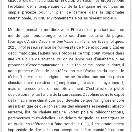
chaque fois qu’il fait chaud un 18 octobre à Bécon-les-Bruyères. Que
l’évolution de la température ou de la banquise ne soit pas un
simple prétexte pour un plan de carrière dans la diplomatie
internationale, un ONG environnementale ou les réseaux sociaux.
Monde impensable, me direz-vous. Et bien c’est pourtant dans ce
monde que nous plonge, le temps d’une centaine de pages,
l’ouvrage d’André Dauphiné,
Une Valse à mille temps
(Les impliqués,
2025). Professeur retraité de l’université de Nice et docteur d’État en
géoclimatologie, l’auteur nous propose ce trop court voyage dans
une vraie bulle de science, où on ne lance pas d’anathème ni ne
prononce d’excommunication. Sur un ton calme, presque doux, il
nous présente l’état de ses réflexions sur l’évolution du climat, le
réchauffement et son origine. Il ne se focalise pas sur les points
classiquement « vendeurs » (température, niveau marin, cyclones…),
mais s’intéresse à ce qui compte vraiment. C’est ainsi que, plutôt
que de commenter l’allure de la carrosserie, Dauphiné ouvre le capot
de la machinerie climatique, pour dévoiler ce que l’on ignore encore
aussi bien que ce que l’on sait sur des éléments essentiels : albédo
terrestre, îlot de chaleur urbaine, vortex polaire, téléconnections,
perspectives multi-échelles… En-dehors de quelques remarques et
de quelques références à faire bondir le GIEC, il est pratiquement
impossible de dire si l’auteur accepterait d’être considéré comme