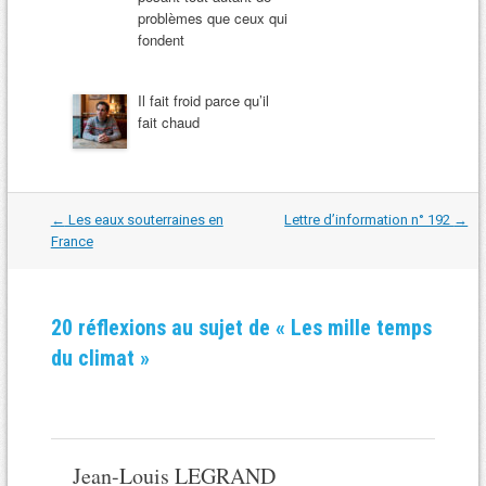
problèmes que ceux qui
fondent
Il fait froid parce qu’il
fait chaud
Navigation
←
Les eaux souterraines en
Lettre d’information n° 192
→
dans
France
les
articles
20 réflexions au sujet de «
Les mille temps
du climat
»
Jean-Louis LEGRAND