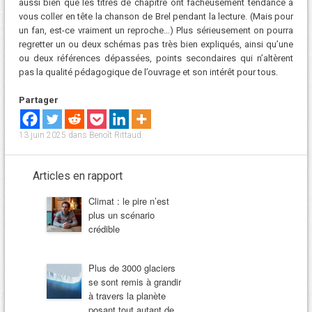
aussi bien que les titres de chapitre ont fâcheusement tendance à
vous coller en tête la chanson de Brel pendant la lecture. (Mais pour
un fan, est-ce vraiment un reproche…) Plus sérieusement on pourra
regretter un ou deux schémas pas très bien expliqués, ainsi qu’une
ou deux références dépassées, points secondaires qui n’altèrent
pas la qualité pédagogique de l’ouvrage et son intérêt pour tous.
Partager
13 juin 2025
dans
Benoît Rittaud
.
Articles en rapport
Climat : le pire n’est
plus un scénario
crédible
Plus de 3000 glaciers
se sont remis à grandir
à travers la planète
posant tout autant de