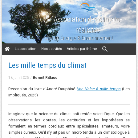
Association des climato-
réalistes
Climat, Énergie & Environnement
Aller
L’association
Nos activités
Articles par thème
au
contenu
Les mille temps du climat
13 juin 2025
/
Benoît Rittaud
Recension du livre d’André Dauphiné
Une Valse à mille temps
(Les
impliqués, 2025)
Imaginez que la science du climat soit restée scientifique. Que les
observations, les doutes, les certitudes et les hypothèses se
formulent en termes cordiaux entre spécialistes, amateurs, voire
simples curieux. Qu’il n’y ait pas un micro tendu à un climatologue à