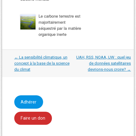
Le carbone terrestre est
majoritairement
séquestré par la matière
organique inerte
Navigation
←
La sensibilité climatique, un
UAH, RSS, NOAA, UW : quel jeu
dans
concept à la base de la science
de données satellitaires
les
du climat
devrions-nous croire?
→
articles
Adhérer
Faire un don