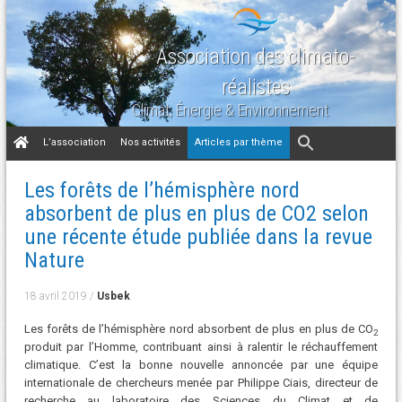
Association des climato-
réalistes
Climat, Énergie & Environnement
Aller
L’association
Nos activités
Articles par thème
au
contenu
Les forêts de l’hémisphère nord
absorbent de plus en plus de CO2 selon
une récente étude publiée dans la revue
Nature
18 avril 2019
/
Usbek
Les forêts de l’hémisphère nord absorbent de plus en plus de CO
2
produit par l’Homme, contribuant ainsi à ralentir le réchauffement
climatique. C’est la bonne nouvelle annoncée par une équipe
internationale de chercheurs menée par Philippe Ciais, directeur de
recherche au laboratoire des Sciences du Climat et de