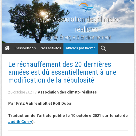
Association des climato-
réalistes
Climat, Énergie & Environnement
Aller
L’association
Nos activités
Articles par thème
au
contenu
Le réchauffement des 20 dernières
années est dû essentiellement à une
modification de la nébulosité
26 octobre 2021
/
Association des climato-réalistes
Par Fritz Vahrenholt et Rolf Dubal
Traduction de l’article publié le 10 octobre 2021 sur le site de
Judith Curry
).