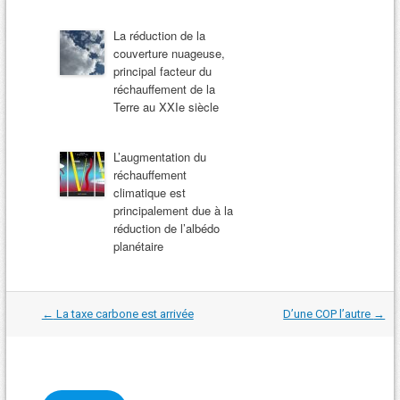
La réduction de la
couverture nuageuse,
principal facteur du
réchauffement de la
Terre au XXIe siècle
L’augmentation du
réchauffement
climatique est
principalement due à la
réduction de l’albédo
planétaire
Navigation
←
La taxe carbone est arrivée
D’une COP l’autre
→
dans
les
articles