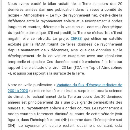
Nous avons étudié le bilan radiatif de la Terre au cours des 20
dernières années dan une publication dans la revue à comité de
lecture « Atmosphere ». Le flux de rayonnement net, c’est-à-dire la
différence entre le rayonnement solaire et le rayonnement à ondes
longues et courtes, détermine la variation du contenu énergétique
du système climatique. S’il est positif, la Terre se réchauffe ; s’il est
négatif, elle se refroidit. Le projet
CERES
qui utilise un satellite
exploité par la NASA fournit de telles données de rayonnement
depuis maintenant deux décennies, ainsi que des données sur le
développement de la couverture nuageuse avec une résolution
temporelle et spatiale. Ces données sont déterminées à la fois par
rapport à une altitude d’environ 20 km (TOA = « Top of Atmosphere
»), et aussi par rapport à la surface de la Terre.
Notre nouvelle publication «
Variation du flux d’énergie radiative de
2001 à 2020
» a mis en lumière un résultat surprenant pour la science
du climat : le réchauffement de la Terre au cours des 20 dernières
années est principalement dû à une plus grande perméabilité des
nuages ​​au rayonnement solaire à ondes courtes. Le rayonnement à
ondes courtes a fortement diminué au cours de cette période (voir
figure), dans l’hémisphère nord (NH) comme dans l’hémisphère sud
(SH). Le rayonnement solaire restant quasiment constant, cela