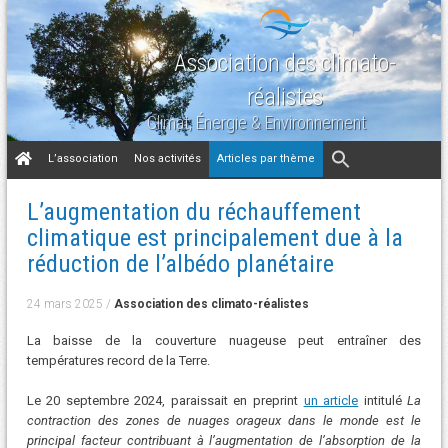
Association des climato-
réalistes
Climat, Énergie & Environnement
Aller
L’association
Nos activités
Articles par thème
au
contenu
L’augmentation du réchauffement
climatique est principalement due à la
réduction de l’albédo planétaire
24 mars 2025
/
Association des climato-réalistes
La baisse de la couverture nuageuse peut entraîner des
températures record de la Terre.
Le 20 septembre 2024, paraissait en preprint
un article
intitulé
La
contraction des zones de nuages ​​orageux dans le monde est le
principal facteur contribuant à l’augmentation de l’absorption de la