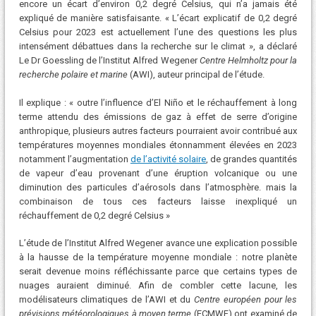
encore un écart d’environ 0,2 degré Celsius, qui n’a jamais été
expliqué de manière satisfaisante. « L’écart explicatif de 0,2 degré
Celsius pour 2023 est actuellement l’une des questions les plus
intensément débattues dans la recherche sur le climat », a déclaré
Le Dr Goessling de l’Institut Alfred Wegener
Centre Helmholtz pour la
recherche polaire et marine
(AWI), auteur principal de l’étude.
Il explique : « outre l’influence d’El Niño et le réchauffement à long
terme attendu des émissions de gaz à effet de serre d’origine
anthropique, plusieurs autres facteurs pourraient avoir contribué aux
températures moyennes mondiales étonnamment élevées en 2023
notamment l’augmentation
de l’activité solaire
, de grandes quantités
de vapeur d’eau provenant d’une éruption volcanique ou une
diminution des particules d’aérosols dans l’atmosphère. mais la
combinaison de tous ces facteurs laisse inexpliqué un
réchauffement de 0,2 degré Celsius »
L’étude de l’Institut Alfred Wegener avance une explication possible
à la hausse de la température moyenne mondiale : notre planète
serait devenue moins réfléchissante parce que certains types de
nuages ​​auraient diminué. Afin de combler cette lacune, les
modélisateurs climatiques de l’AWI et du
Centre européen pour les
prévisions météorologiques à moyen terme
(ECMWF) ont examiné de