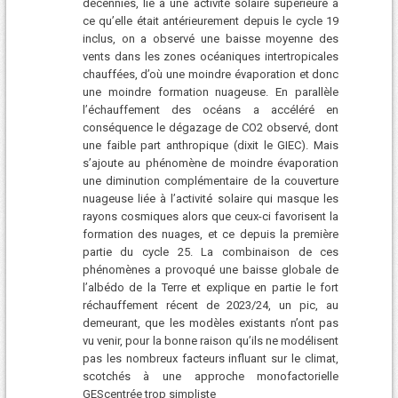
décennies, lié à une activité solaire supérieure à
ce qu’elle était antérieurement depuis le cycle 19
inclus, on a observé une baisse moyenne des
vents dans les zones océaniques intertropicales
chauffées, d’où une moindre évaporation et donc
une moindre formation nuageuse. En parallèle
l’échauffement des océans a accéléré en
conséquence le dégazage de CO2 observé, dont
une faible part anthropique (dixit le GIEC). Mais
s’ajoute au phénomène de moindre évaporation
une diminution complémentaire de la couverture
nuageuse liée à l’activité solaire qui masque les
rayons cosmiques alors que ceux-ci favorisent la
formation des nuages, et ce depuis la première
partie du cycle 25. La combinaison de ces
phénomènes a provoqué une baisse globale de
l’albédo de la Terre et explique en partie le fort
réchauffement récent de 2023/24, un pic, au
demeurant, que les modèles existants n’ont pas
vu venir, pour la bonne raison qu’ils ne modélisent
pas les nombreux facteurs influant sur le climat,
scotchés à une approche monofactorielle
GEScentrée trop simpliste