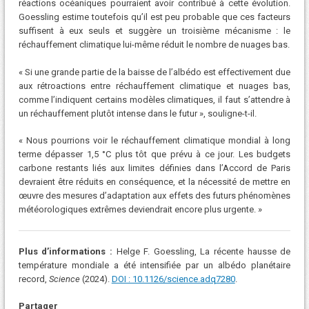
réactions océaniques pourraient avoir contribué à cette évolution.
Goessling estime toutefois qu’il est peu probable que ces facteurs
suffisent à eux seuls et suggère un troisième mécanisme : le
réchauffement climatique lui-même réduit le nombre de nuages ​​bas.
« Si une grande partie de la baisse de l’albédo est effectivement due
aux rétroactions entre réchauffement climatique et nuages ​​bas,
comme l’indiquent certains modèles climatiques, il faut s’attendre à
un réchauffement plutôt intense dans le futur », souligne-t-il.
« Nous pourrions voir le réchauffement climatique mondial à long
terme dépasser 1,5 °C plus tôt que prévu à ce jour. Les budgets
carbone restants liés aux limites définies dans l’Accord de Paris
devraient être réduits en conséquence, et la nécessité de mettre en
œuvre des mesures d’adaptation aux effets des futurs phénomènes
météorologiques extrêmes deviendrait encore plus urgente. »
Plus d’informations :
Helge F. Goessling, La récente hausse de
température mondiale a été intensifiée par un albédo planétaire
record,
Science
(2024).
DOI : 10.1126/science.adq7280
.
Partager