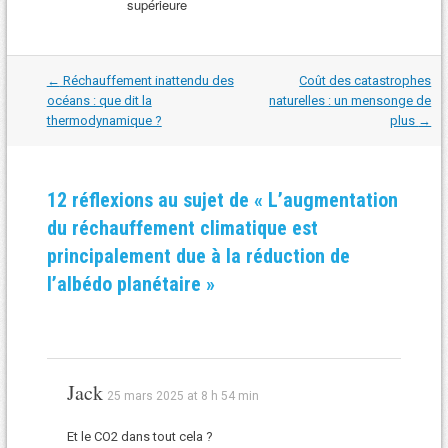
supérieure
Navigation
←
Réchauffement inattendu des
Coût des catastrophes
dans
océans : que dit la
naturelles : un mensonge de
les
thermodynamique ?
plus
→
articles
12 réflexions au sujet de «
L’augmentation
du réchauffement climatique est
principalement due à la réduction de
l’albédo planétaire
»
Jack
25 mars 2025 at 8 h 54 min
Et le CO2 dans tout cela ?