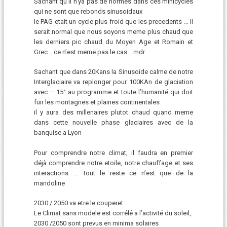
Sachant qu’il n’ya pas de normes dans ces minicycles
qui ne sont que rebonds sinusoidaux
le PAG etait un cycle plus froid que les precedents … Il
serait normal que nous soyons meme plus chaud que
les derniers pic chaud du Moyen Age et Romain et
Grec .. ce n’est meme pas le cas .. mdr
Sachant que dans 20Kans la Sinusoide calme de notre
Interglaciaire va replonger pour 100KAn de glaciation
avec – 15° au programme et toute l’humanité qui doit
fuir les montagnes et plaines continentales
il y aura des millenaires plutot chaud quand meme
dans cette nouvelle phase glaciaires avec de la
banquise a Lyon
Pour comprendre notre climat, il faudra en premier
déjà comprendre notre etoile, notre chauffage et ses
interactions … Tout le reste ce n’est que de la
mandoline
2030 / 2050 va etre le couperet
Le Climat sans modele est corrélé a l’activité du soleil,
2030 /2050 sont prevus en minima solaires