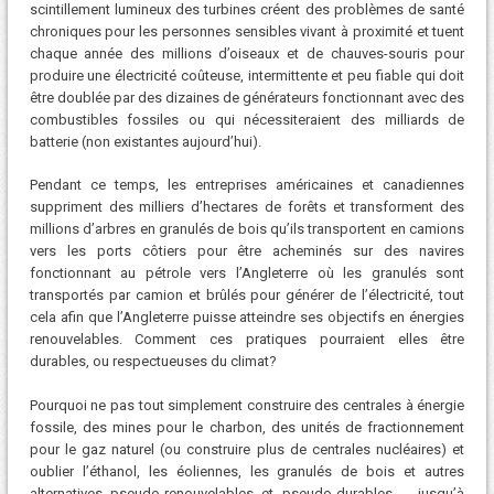
scintillement lumineux des turbines créent des problèmes de santé
chroniques pour les personnes sensibles vivant à proximité et tuent
chaque année des millions d’oiseaux et de chauves-souris pour
produire une électricité coûteuse, intermittente et peu fiable qui doit
être doublée par des dizaines de générateurs fonctionnant avec des
combustibles fossiles ou qui nécessiteraient des milliards de
batterie (non existantes aujourd’hui).
Pendant ce temps, les entreprises américaines et canadiennes
suppriment des milliers d’hectares de forêts et transforment des
millions d’arbres en granulés de bois qu’ils transportent en camions
vers les ports côtiers pour être acheminés sur des navires
fonctionnant au pétrole vers l’Angleterre où les granulés sont
transportés par camion et brûlés pour générer de l’électricité, tout
cela afin que l’Angleterre puisse atteindre ses objectifs en énergies
renouvelables. Comment ces pratiques pourraient elles être
durables, ou respectueuses du climat?
Pourquoi ne pas tout simplement construire des centrales à énergie
fossile, des mines pour le charbon, des unités de fractionnement
pour le gaz naturel (ou construire plus de centrales nucléaires) et
oublier l’éthanol, les éoliennes, les granulés de bois et autres
alternatives pseudo-renouvelables et pseudo-durables … jusqu’à