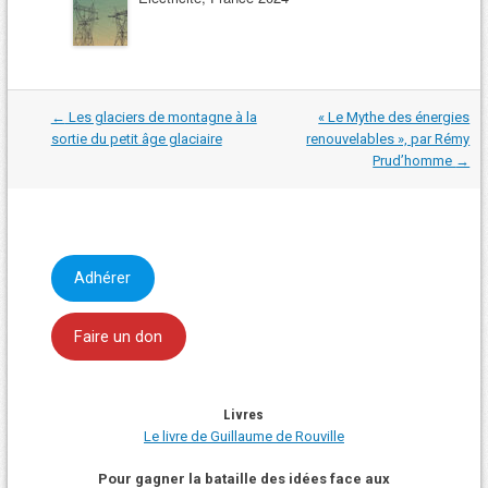
Navigation
←
Les glaciers de montagne à la
« Le Mythe des énergies
dans
sortie du petit âge glaciaire
renouvelables », par Rémy
les
Prud’homme
→
articles
Adhérer
Faire un don
Livres
Le livre de Guillaume de Rouville
Pour gagner la bataille des idées face aux