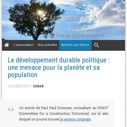
Association des climato-
réalistes
Climat, Énergie & Environnement
Aller
L’association
Nos activités
Articles par thème
au
contenu
Le développement durable politique :
une menace pour la planète et sa
population
9 octobre 2017
/
Usbek
Un article de Paul Paul Driessen, consultant au CFACT
(Committee for a Constructive Tomorrow) sur le site
duquel on pourra trouver
la version originale
.