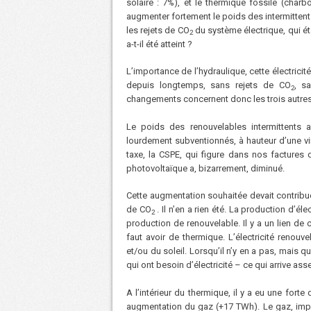
solaire : 7%), et le thermique fossile (charbo
augmenter fortement le poids des intermittents
les rejets de CO
du système électrique, qui éta
2
a-t-il été atteint ?
L’importance de l’hydraulique, cette électric
depuis longtemps, sans rejets de CO
, s
2
changements concernent donc les trois autre
Le poids des renouvelables intermittents 
lourdement subventionnés, à hauteur d’une vin
taxe, la CSPE, qui figure dans nos factures d
photovoltaïque a, bizarrement, diminué.
Cette augmentation souhaitée devait contribuer
de CO
. Il n’en a rien été. La production d’él
2
production de renouvelable. Il y a un lien de c
faut avoir de thermique. L’électricité renouvel
et/ou du soleil. Lorsqu’il n’y en a pas, mais q
qui ont besoin d’électricité – ce qui arrive as
A l’intérieur du thermique, il y a eu une fort
augmentation du gaz (+17 TWh). Le gaz, import