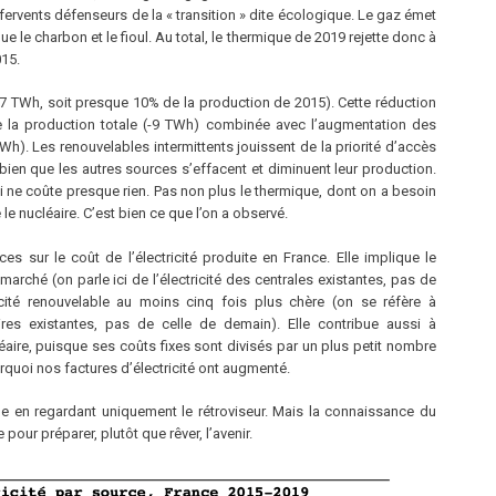
rvents défenseurs de la « transition » dite écologique. Le gaz émet
ue le charbon et le fioul. Au total, le thermique de 2019 rejette donc à
15.
37 TWh, soit presque 10% de la production de 2015). Cette réduction
e la production totale (-9 TWh) combinée avec l’augmentation des
h). Les renouvelables intermittents jouissent de la priorité d’accès
t bien que les autres sources s’effacent et diminuent leur production.
ui ne coûte presque rien. Pas non plus le thermique, dont on a besoin
 le nucléaire. C’est bien ce que l’on a observé.
 sur le coût de l’électricité produite en France. Elle implique le
arché (on parle ici de l’électricité des centrales existantes, pas de
icité renouvelable au moins cinq fois plus chère (on se réfère à
laires existantes, pas de celle de demain). Elle contribue aussi à
cléaire, puisque ses coûts fixes sont divisés par un plus petit nombre
quoi nos factures d’électricité ont augmenté.
ue en regardant uniquement le rétroviseur. Mais la connaissance du
 pour préparer, plutôt que rêver, l’avenir.