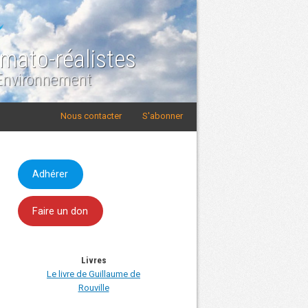
imato-réalistes
 Environnement
Nous contacter
S'abonner
Adhérer
Faire un don
Livres
Le livre de Guillaume de
Rouville