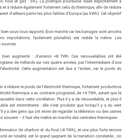
n, fioul et gaz : 6%). La politique poursuivie visait explicitement à
 et à réduire également fortement celui du thermique, afin de réduire
ient d’ailleurs parmi les plus faibles d’Europe (au kWh). Cet objectif
ité bien sous tous rapports (bon marché car les barrages sont amortis
ans importations, facilement pilotable) est restée la même. Les
s sources.
a bien augmenté : d’environ +8 TWh. Ces renouvelables ont été
gtaine de milliards sur ces quatre années, par l’intermédiaire d’une
’électricité. Cette augmentation est due à l’éolien, car le poids du
 à réduire le poids de l’électricité thermique, fortement productrice
ectricité thermique a au contraire progressé, de +9 TWh, autant que la
ausalité dans cette corrélation. Plus il y a de renouvelable, et plus il
able est intermittente : elle n’est produite que lorsqu’il y a du vent
u’il y a des gens qui ont envie de regarder la télévision ou des usines
sez souvent – il faut vite mettre en marche des centrales thermiques.
e diminution de charbon et du fioul (-8 TWh), et une plus forte encore
é en totalité, est le grand gagnant de la transition constatée ; on