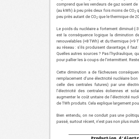
comprend que les vendeurs de gaz soient de fe
(au kWh) à peu près deux fois moins de CO
q
2
peu près autant de CO
que le thermique de 20
2
Le poids du nucléaire a fortement diminué (-
est la conséquence logique la diminution d
renouvelables (+8 TWh) et du thermique (+9 TW
au réseau : s’ils produisent davantage, il fau
Quelles autres sources ? Pas l’hydraulique, q
pour pallier les à-coups de l’intermittent. Reste
Cette diminution a de fâcheuses conséquences
remplacement d’une électricité nucléaire bon m
celle des centrales futures) par une électr
l’électricité des centrales éoliennes et so
augmenter le coût unitaire de l’électricité nu
de TWh produits. Cela explique largement pour
Bien entendu, on ne conduit pas une politiq
passé, surtout récent, n’est pas non plus inutile