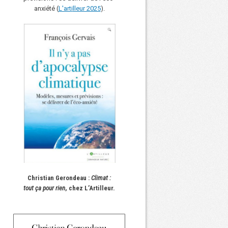
anxiété (
L'art
i
lleur 2025
).
Christian Gerondeau :
Climat :
tout ça pour rien
, chez L’Artilleur.