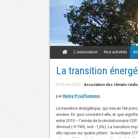
Aller
L’association
Nos activités
Ar
au
contenu
Aller
La transition énergé
au
contenu
29 février 2020
/
Association des climato-réali
par
Rémy Prud’homme
.
La transition énergétique, qui vise en fait pri
années. En quoi consiste-t-elle, et que signifi
entre 2015 – l’année de la révolutionnaire COP
diminué (-9 TWh, soit -1,6%). La transition i
elle repose sur quatre piliers : le nucléaire (77