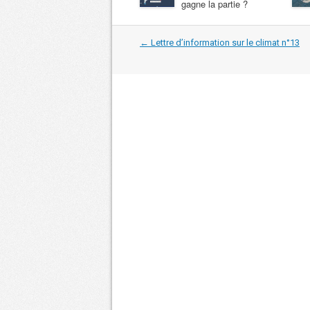
gagne la partie ?
Navigation
←
Lettre d’information sur le climat n°13
dans
les
articles