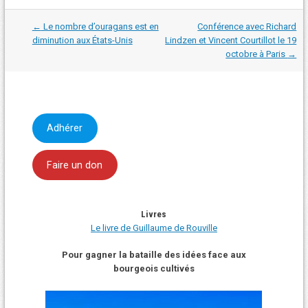
Navigation
←
Le nombre d’ouragans est en
Conférence avec Richard
dans
diminution aux États-Unis
Lindzen et Vincent Courtillot le 19
les
octobre à Paris
→
articles
Adhérer
Faire un don
Livres
Le livre de Guillaume de Rouville
Pour gagner la bataille des idées face aux
bourgeois cultivés