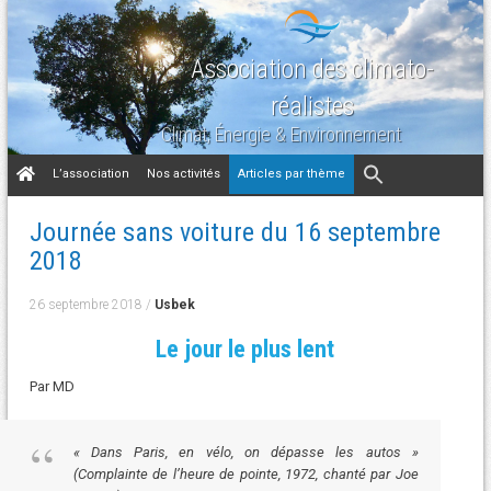
Association des climato-
réalistes
Climat, Énergie & Environnement
Aller
L’association
Nos activités
Articles par thème
au
contenu
Journée sans voiture du 16 septembre
2018
26 septembre 2018
/
Usbek
Le jour le plus lent
Par MD
« Dans Paris, en vélo, on dépasse les autos »
(Complainte de l’heure de pointe, 1972, chanté par Joe