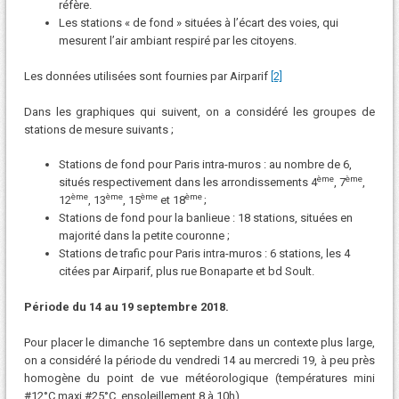
réfère.
Les stations « de fond » situées à l’écart des voies, qui
mesurent l’air ambiant respiré par les citoyens.
Les données utilisées sont fournies par Airparif
[2]
Dans les graphiques qui suivent, on a considéré les groupes de
stations de mesure suivants ;
Stations de fond pour Paris intra-muros : au nombre de 6,
ème
ème
situés respectivement dans les arrondissements 4
, 7
,
ème
ème
ème
ème
12
, 13
, 15
et 18
;
Stations de fond pour la banlieue : 18 stations, situées en
majorité dans la petite couronne ;
Stations de trafic pour Paris intra-muros : 6 stations, les 4
citées par Airparif, plus rue Bonaparte et bd Soult.
Période du 14 au 19 septembre 2018.
Pour placer le dimanche 16 septembre dans un contexte plus large,
on a considéré la période du vendredi 14 au mercredi 19, à peu près
homogène du point de vue météorologique (températures mini
#12°C maxi #25°C, ensoleillement 8 à 10h).