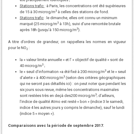
Stations trafic
: à Paris, les concentrations ont été supérieures
3
de 15 à 30 microg/m
à celles des stations de fond.
Stations trafic
: le dimanche, elles ont connu un minimum
3
marqué (25 microg/m
à 13h), suivi d’une remontée brutale
3
après 18h (jusqu’à 150 microg/m
).
A titre d’ordres de grandeur, on rappellera les normes en vigueur
pour le NO
:
2
la « valeur limite annuelle » et l’ « objectif de qualité » sont de
3
40 microg/m
;
3
le « seuil d’information »a été fixé à 200 microg/m
et le « seuil
3
d’alerte » à 400 microg/m
(selon des critères géographiques
qui ne seront pas détaillés ici) : on peut noter que pendant les
six jours sous revue, même les concentrations maximales
3
sont restées très en deçà des200 microg/m
; d’ailleurs,
l’indice de qualité Atmo est resté « bon » (indice 3 le samedi,
indice 4 les autres jours y compris le dimanche), sauf le lundi
(indice 5 « moyen »).
Comparaisons avec la période de septembre 2017.