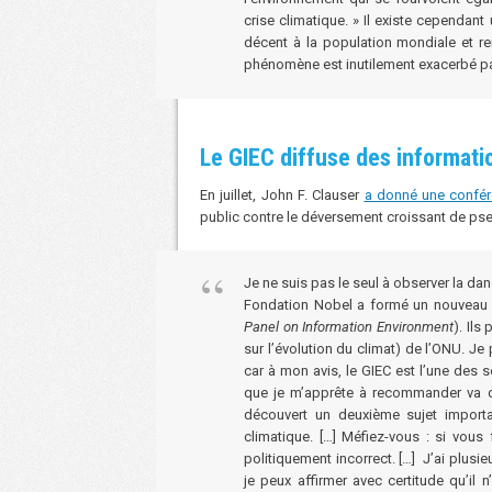
crise climatique. » Il existe cependant
décent à la population mondiale et re
phénomène est inutilement exacerbé par
Le GIEC diffuse des informati
En juillet, John F. Clauser
a donné une confé
public contre le déversement croissant de ps
Je ne suis pas le seul à observer la d
Fondation Nobel a formé un nouveau 
Panel on Information Environment
). Ils
sur l’évolution du climat) de l’ONU. J
car à mon avis, le GIEC est l’une des
que je m’apprête à recommander va da
découvert un deuxième sujet importan
climatique. […] Méfiez-vous : si vous
politiquement incorrect. […] J’ai plus
je peux affirmer avec certitude qu’il 