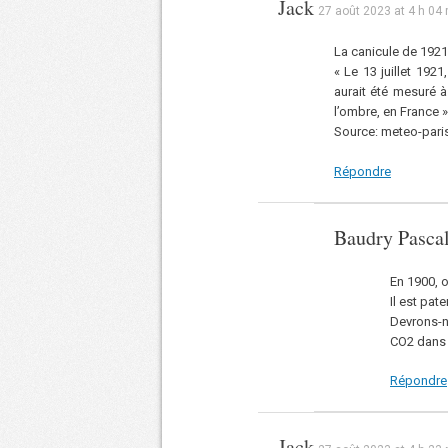
Jack
27 août 2023 at 4 h 04
La canicule de 1921
« Le 13 juillet 19
aurait été mesuré à
l’ombre, en France »
Source: meteo-par
Répondre
Baudry Pasca
En 1900, o
Il est pat
Devrons-n
CO2 dans 
Répondre
Jack