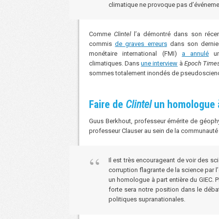
climatique ne provoque pas d’événeme
Comme
Clintel
l’a démontré dans son récen
commis
de graves erreurs
dans son dernie
monétaire international (FMI)
a a
n
nulé
un
climatiques. Dans
une interview
à
Epoch Time
sommes totalement inondés de pseudoscienc
Faire de
Clintel
un homologue à
Guus Berkhout, professeur émérite de géophy
professeur Clauser au sein de la communaut
Il est très encourageant de voir des sc
corruption flagrante de la science par l
un homologue à part entière du GIEC. P
forte sera notre position dans le déba
politiques supranationales.