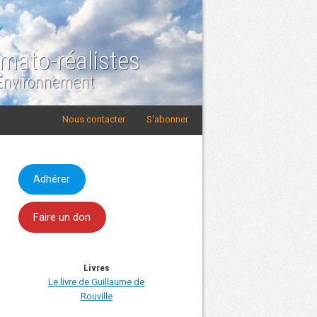
imato-réalistes
 Environnement
Nous contacter
S'abonner
Adhérer
Faire un don
Livres
Le livre de Guillaume de
Rouville