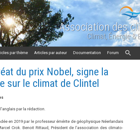
Association des cl
Climat, Énergie &
ticles par thème
Articles par auteur
Documentation
Forum
réat du prix Nobel, signe la
 sur le climat de Clintel
es
 l’anglais par la rédaction.
dée en 2019 par le professeur émérite de géophysique Néerlandais
Marcel Crok. Benoit Rittaud, Président de l’association des climato-