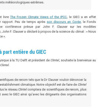
nts météorologiques extrêmes.
t livre
The Frozen Climate Views of the IPCC
, le GIEC a en effet
r rapport. Peu de temps après
son discours en Corée
, le Fonds
e conférence prévue par John F. Clauser sur les modèles
s
, John F. Clauser a déclaré à propos de la science du climat : « Nous
e ».
 part entière du GIEC
sique à la TU Delft et président de
Clintel
, souhaite la bienvenue au
é
Clintel
.
ientifiques de renom tels que le Dr Clauser vouloir dénoncer la
’establishment climatique. Notre objectif est de faire de
Clintel
lus le réseau
Clintel
comptera de scientifiques de renom, plus
t avec le GIEC ainsi qu’avec les dirigeants des organisations