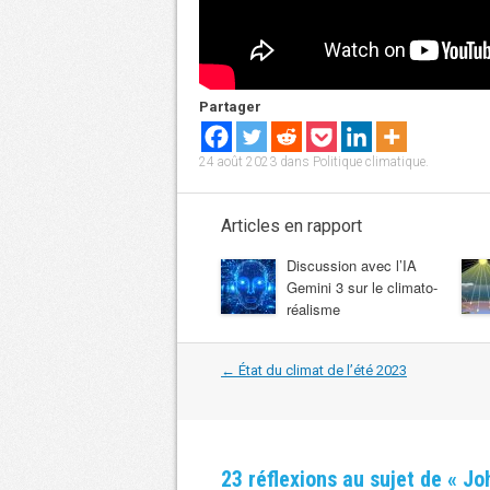
Partager
24 août 2023
dans
Politique climatique
.
Articles en rapport
Discussion avec l’IA
Gemini 3 sur le climato-
réalisme
Navigation
←
État du climat de l’été 2023
dans
les
articles
23 réflexions au sujet de «
Joh