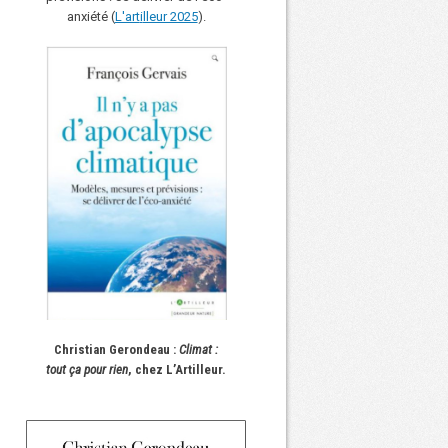
anxiété (
L'art
i
lleur 2025
).
Christian Gerondeau :
Climat :
tout ça pour rien
, chez L’Artilleur.