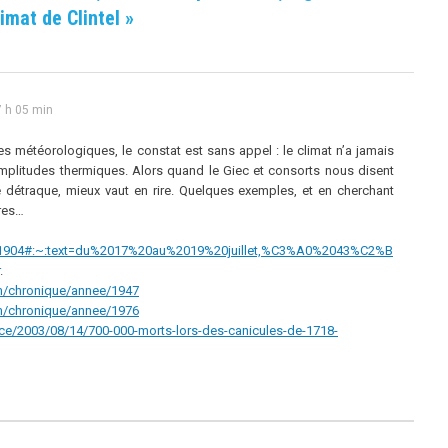
imat de Clintel
»
7 h 05 min
es météorologiques, le constat est sans appel : le climat n’a jamais
 amplitudes thermiques. Alors quand le Giec et consorts nous disent
e détraque, mieux vaut en rire. Quelques exemples, et en cherchant
tres…
/1904#:~:text=du%2017%20au%2019%20juillet,%C3%A0%2043%C2%B
.
m/chronique/annee/1947
m/chronique/annee/1976
ance/2003/08/14/700-000-morts-lors-des-canicules-de-1718-