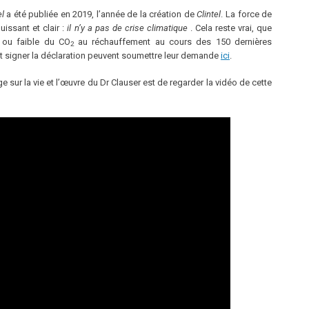
el
a été publiée en 2019, l’année de la création de
Clintel
. La force de
issant et clair :
il n’y a pas de crise climatique
. Cela reste vrai, que
e ou faible du CO
au réchauffement au cours des 150 dernières
2
nt signer la déclaration peuvent soumettre leur demande
ici
.
sur la vie et l’œuvre du Dr Clauser est de regarder la vidéo de cette