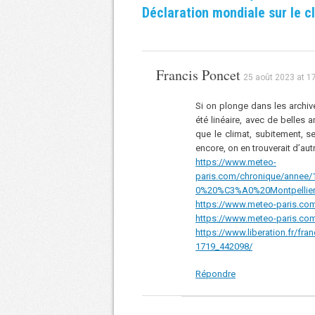
Déclaration mondiale sur le cl
Francis Poncet
25 août 2023 at 1
Si on plonge dans les archiv
été linéaire, avec de belles
que le climat, subitement, s
encore, on en trouverait d’au
https://www.meteo-
paris.com/chronique/annee
0%20%C3%A0%20Montpellier
https://www.meteo-paris.co
https://www.meteo-paris.co
https://www.liberation.fr/fr
1719_442098/
Répondre