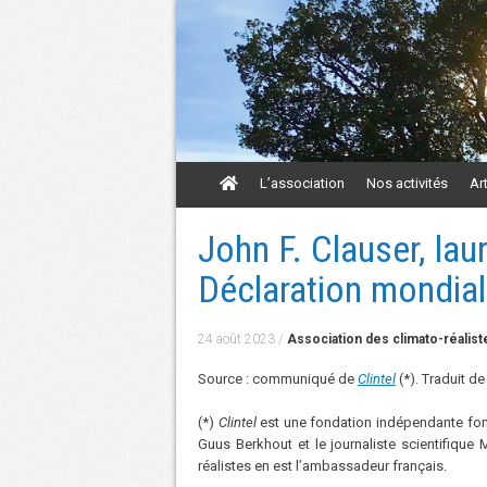
Aller
L’association
Nos activités
Ar
au
contenu
Aller
John F. Clauser, lau
au
contenu
Déclaration mondiale
24 août 2023
/
Association des climato-réalist
Source : communiqué de
Clintel
(*). Traduit de
(*)
Clintel
est une fondation indépendante fon
Guus Berkhout et le journaliste scientifique 
réalistes en est l’ambassadeur français.