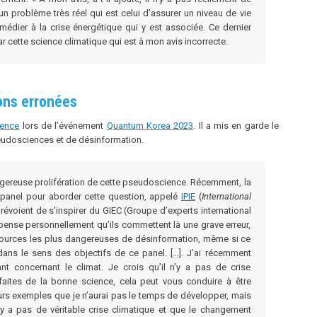
 un problème très réel qui est celui d’assurer un niveau de vie
médier à la crise énergétique qui y est associée. Ce dernier
 cette science climatique qui est à mon avis incorrecte.
ons erronées
rence
lors de l’événement
Quantum Korea 2023
. Il a mis en garde le
eudosciences et de désinformation.
angereuse prolifération de cette pseudoscience. Récemment, la
panel pour aborder cette question, appelé
IPIE
(
International
 prévoient de s’inspirer du GIEC (Groupe d’experts international
e pense personnellement qu’ils commettent là une grave erreur,
 sources les plus dangereuses de désinformation, même si ce
ns le sens des objectifs de ce panel. […]. J’ai récemment
t concernant le climat. Je crois qu’il n’y a pas de crise
 faites de la bonne science, cela peut vous conduire à être
ieurs exemples que je n’aurai pas le temps de développer, mais
n’y a pas de véritable crise climatique et que le changement