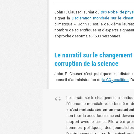
John F. Clauser, lauréat du
prix Nobel de phys
signer la
Déclaration mondiale sur le climat
climatique ». John F. est le deuxième lauréat
nombre de scientifiques et d’experts signatai
approche désormais 1 600 personnes.
Le narratif sur le changement
corruption de la science
John F. Clauser s’est publiquement distanci
conseil d’administration de
la CO
coalition
. 
2
Le narratif sur le changement climatiq
l’économie mondiale et le bien-être 
« s’est métastasée en un mastodon
son tour, la pseudoscience est devenu
rapport avec le climat. Elle a été p
hommes politiques, des journaliste
l’environnement qui se fourvoient égal