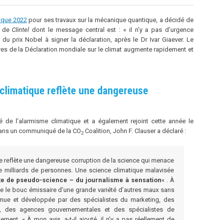
ique 2022
pour ses travaux sur la mécanique quantique, a décidé de
de
Clintel
dont le message central est : « il n’y a pas d’urgence
 du prix Nobel à signer la déclaration, après le Dr Ivar Giaever. Le
res de la Déclaration mondiale sur le climat augmente rapidement et
 climatique reflète une dangereuse
é de l’alarmisme climatique et a également rejoint cette année le
Dans un communiqué de la CO
Coalition, John F. Clauser a déclaré :
2
ue reflète une dangereuse corruption de la science qui menace
de milliards de personnes. Une science climatique malavisée
te de pseudo-science – du journalisme à sensation
« . À
e le bouc émissaire d’une grande variété d’autres maux sans
romue et développée par des spécialistes du marketing, des
s, des agences gouvernementales et des spécialistes de
ement. « À mon avis, a-t-il ajouté, il n’y a pas réellement de