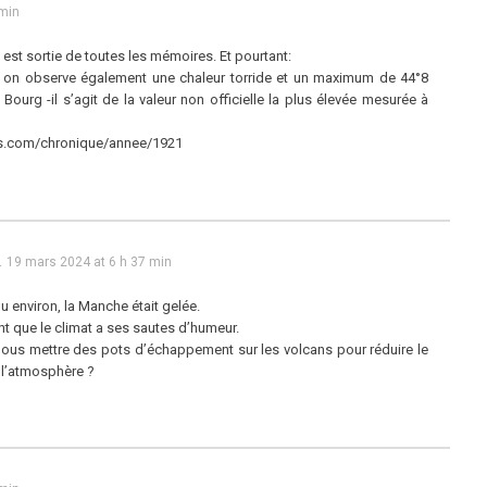
 min
 est sortie de toutes les mémoires. Et pourtant:
21, on observe également une chaleur torride et un maximum de 44°8
 Bourg -il s’agit de la valeur non officielle la plus élevée mesurée à
is.com/chronique/annee/1921
l
19 mars 2024 at 6 h 37 min
u environ, la Manche était gelée.
ent que le climat a ses sautes d’humeur.
ous mettre des pots d’échappement sur les volcans pour réduire le
l’atmosphère ?