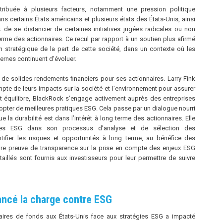
ttribuée à plusieurs facteurs, notamment une pression politique
s certains États américains et plusieurs états des États-Unis, ainsi
 de se distancier de certaines initiatives jugées radicales ou non
terme des actionnaires. Ce recul par rapport à un soutien plus afirmé
n stratégique de la part de cette société, dans un contexte où les
ternes continuent d’évoluer.
 de solides rendements ﬁnanciers pour ses actionnaires. Larry Fink
mpte de leurs impacts sur la société et l’environnement pour assurer
cet équilibre, BlackRock s’engage activement auprès des entreprises
 adopter de meilleures pratiques ESG. Cela passe par un dialogue nourri
e la durabilité est dans l’intérêt à long terme des actionnaires. Elle
ères ESG dans son processus d’analyse et de sélection des
ntiﬁer les risques et opportunités à long terme, au bénéﬁce des
ire preuve de transparence sur la prise en compte des enjeux ESG
illés sont fournis aux investisseurs pour leur permettre de suivre
lancé la charge contre ESG
naires de fonds aux États-Unis face aux stratégies ESG a impacté