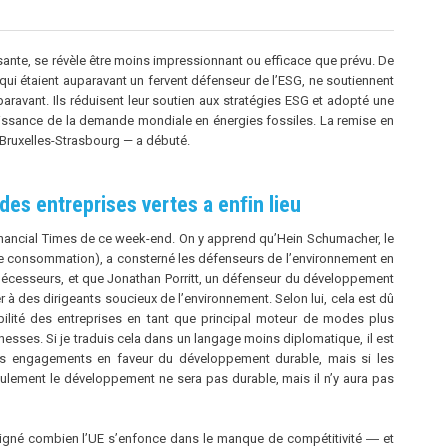
ante, se révèle être moins impressionnant ou efficace que prévu. De
 qui étaient auparavant un fervent défenseur de l’ESG, ne soutiennent
aravant. Ils réduisent leur soutien aux stratégies ESG et adopté une
oissance de la demande mondiale en énergies fossiles. La remise en
 Bruxelles-Strasbourg — a débuté.
des entreprises vertes a enﬁn lieu
e Financial Times de ce week-end. On y apprend qu’Hein Schumacher, le
de consommation), a consterné les défenseurs de l’environnement en
édécesseurs, et que Jonathan Porritt, un défenseur du développement
er à des dirigeants soucieux de l’environnement. Selon lui, cela est dû
lité des entreprises en tant que principal moteur de modes plus
chesses. Si je traduis cela dans un langage moins diplomatique, il est
des engagements en faveur du développement durable, mais si les
ulement le développement ne sera pas durable, mais il n’y aura pas
ligné combien l’UE s’enfonce dans le manque de compétitivité ― et