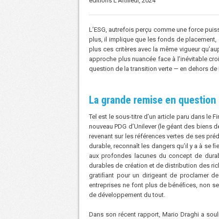
éditions L’Artilleur, 2024
L’ESG, autrefois perçu comme une force puiss
plus, il implique que les fonds de placement,
plus ces critères avec la même vigueur qu’aup
approche plus nuancée face à l’inévitable cr
question de la transition verte — en dehors de
La grande remise en question 
Tel est le sous-titre d’un article paru dans l
nouveau PDG d’Unilever (le géant des biens 
revenant sur les références vertes de ses pr
durable, reconnaît les dangers qu’il y a à se ﬁ
aux profondes lacunes du concept de durabi
durables de création et de distribution des ri
gratiﬁant pour un dirigeant de proclamer 
entreprises ne font plus de bénéﬁces, non se
de développement du tout.
Dans son récent rapport, Mario Draghi a sou