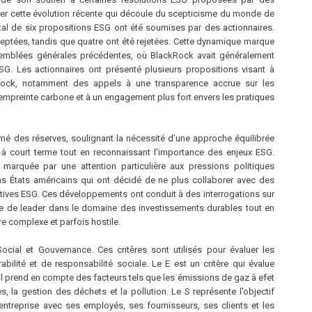
nter cette évolution récente qui découle du scepticisme du monde de
otal de six propositions ESG ont été soumises par des actionnaires.
ceptées, tandis que quatre ont été rejetées. Cette dynamique marque
emblées générales précédentes, où BlackRock avait généralement
ESG. Les actionnaires ont présenté plusieurs propositions visant à
kRock, notamment des appels à une transparence accrue sur les
empreinte carbone et à un engagement plus fort envers les pratiques
mé des réserves, soulignant la nécessité d’une approche équilibrée
 à court terme tout en reconnaissant l’importance des enjeux ESG.
marquée par une attention particulière aux pressions politiques
ns États américains qui ont décidé de ne plus collaborer avec des
tiatives ESG. Ces développements ont conduit à des interrogations sur
le de leader dans le domaine des investissements durables tout en
e complexe et parfois hostile.
cial et Gouvernance. Ces critères sont utilisés pour évaluer les
bilité et de responsabilité sociale. Le E est un critère qui évalue
 Il prend en compte des facteurs tels que les émissions de gaz à efet
es, la gestion des déchets et la pollution. Le S représente l’objectif
l’entreprise avec ses employés, ses fournisseurs, ses clients et les