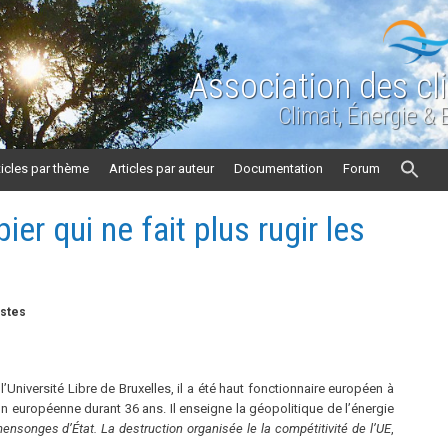
Association des cl
Climat, Énergie &
ticles par thème
Articles par auteur
Documentation
Forum
ier qui ne fait plus rugir les
t
istes
l’Université Libre de Bruxelles, il a été haut fonctionnaire européen à
n européenne durant 36 ans. Il enseigne la géopolitique de l’énergie
mensonges d’État. La destruction organisée le la compétitivité de l’UE
,