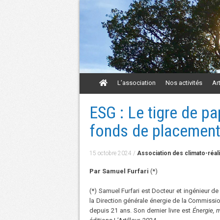
Aller
L’association
Nos activités
Ar
au
contenu
Aller
ESG : Le tigre de pap
au
contenu
fonds de placemen
15 octobre 2024
/
Association des climato-réal
Par Samuel Furfari
(*)
(*) Samuel Furfari est Docteur et ingénieur de 
la Direction générale énergie de la Commissio
depuis 21 ans. Son dernier livre est
Énergie, 