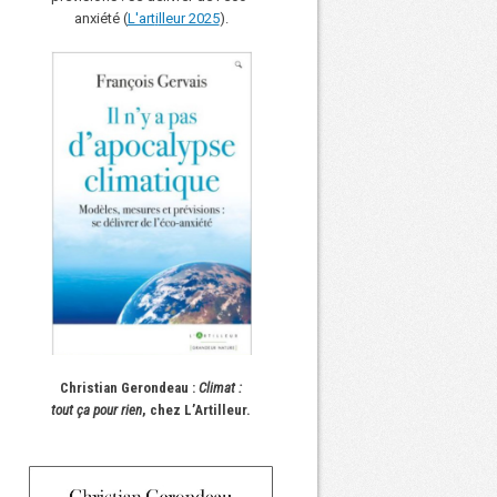
anxiété (
L'art
i
lleur 2025
).
Christian Gerondeau :
Climat :
tout ça pour rien
, chez L’Artilleur.