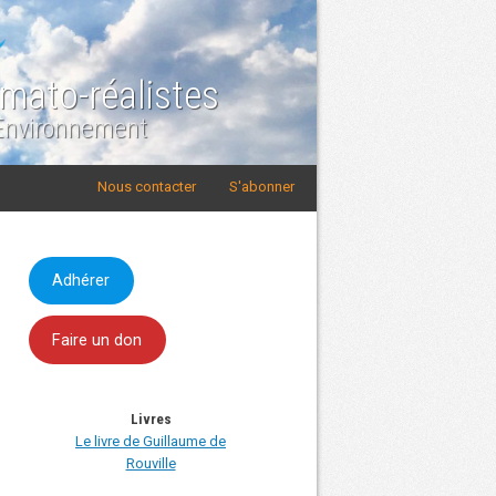
imato-réalistes
 Environnement
Nous contacter
S'abonner
Adhérer
Faire un don
Livres
Le livre de Guillaume de
Rouville