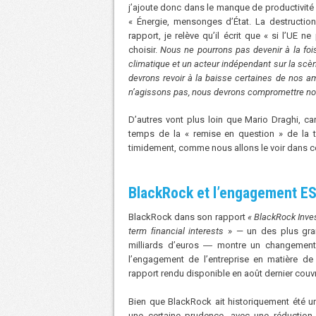
j’ajoute donc dans le manque de productivité e
« Énergie, mensonges d’État. La destruction
rapport, je relève qu’il écrit que « si l’UE 
choisir.
Nous ne pourrons pas devenir à la fois
climatique et un acteur indépendant sur la sc
devrons revoir à la baisse certaines de nos amb
n’agissons pas, nous devrons compromettre notr
D’autres vont plus loin que Mario Draghi, car
temps de la « remise en question » de la tr
timidement, comme nous allons le voir dans ce
BlackRock et l’engagement E
BlackRock dans son rapport
« BlackRock Inves
term ﬁnancial interests
» — un des plus gra
milliards d’euros ― montre un changement 
l’engagement de l’entreprise en matière de
rapport rendu disponible en août dernier couvre 
Bien que BlackRock ait historiquement été un
une certaine prudence, avec une réduction