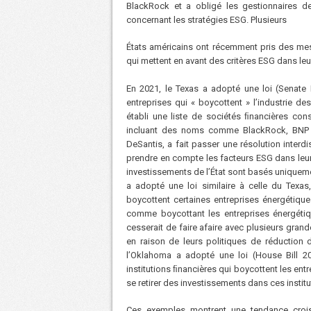
BlackRock et a obligé les gestionnaires d
concernant les stratégies ESG. Plusieurs
États américains ont récemment pris des mes
qui mettent en avant des critères ESG dans le
En 2021, le Texas a adopté une loi (Senate B
entreprises qui « boycottent » l’industrie d
établi une liste de sociétés ﬁnancières con
incluant des noms comme BlackRock, BNP Pa
DeSantis, a fait passer une résolution interd
prendre en compte les facteurs ESG dans leur
investissements de l’État sont basés uniqueme
a adopté une loi similaire à celle du Texas
boycottent certaines entreprises énergétique
comme boycottant les entreprises énergétiqu
cesserait de faire afaire avec plusieurs gr
en raison de leurs politiques de réduction
l’Oklahoma a adopté une loi (House Bill 203
institutions ﬁnancières qui boycottent les ent
se retirer des investissements dans ces institu
Ces exemples montrent une tendance croiss