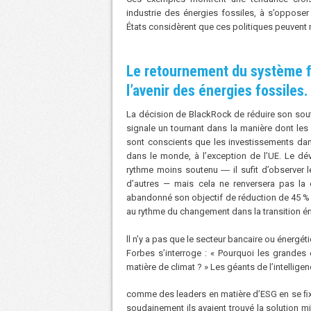
industrie des énergies fossiles, à s’oppose
États considèrent que ces politiques peuvent n
Le retournement du système 
l’avenir des énergies fossiles.
La décision de BlackRock de réduire son sout
signale un tournant dans la manière dont le
sont conscients que les investissements dans
dans le monde, à l’exception de l’UE. Le dé
rythme moins soutenu ― il sufit d’observer le
d’autres — mais cela ne renversera pas la 
abandonné son objectif de réduction de 45 % d
au rythme du changement dans la transition é
ll n’y a pas que le secteur bancaire ou énergét
Forbes s’interroge : « Pourquoi les grandes
matière de climat ? » Les géants de l’intellig
comme des leaders en matière d’ESG en se ﬁx
soudainement ils avaient trouvé la solution mi