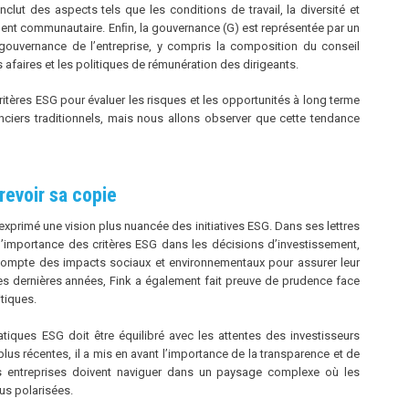
clut des aspects tels que les conditions de travail, la diversité et
ement communautaire. Enﬁn, la gouvernance (G) est représentée par un
e gouvernance de l’entreprise, y compris la composition du conseil
s afaires et les politiques de rémunération des dirigeants.
ritères ESG pour évaluer les risques et les opportunités à long terme
nciers traditionnels, mais nous allons observer que cette tendance
revoir sa copie
xprimé une vision plus nuancée des initiatives ESG. Dans ses lettres
r l’importance des critères ESG dans les décisions d’investissement,
r compte des impacts sociaux et environnementaux pour assurer leur
des dernières années, Fink a également fait preuve de prudence face
itiques.
tiques ESG doit être équilibré avec les attentes des investisseurs
 plus récentes, il a mis en avant l’importance de la transparence et de
les entreprises doivent naviguer dans un paysage complexe où les
us polarisées.