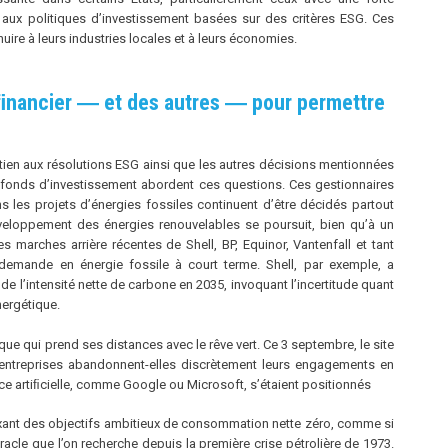
r aux politiques d’investissement basées sur des critères ESG. Ces
uire à leurs industries locales et à leurs économies.
ﬁnancier ― et des autres ― pour permettre
ien aux résolutions ESG ainsi que les autres décisions mentionnées
s fonds d’investissement abordent ces questions. Ces gestionnaires
 les projets d’énergies fossiles continuent d’être décidés partout
veloppement des énergies renouvelables se poursuit, bien qu’à un
s marches arrière récentes de Shell, BP, Equinor, Vantenfall et tant
demande en énergie fossile à court terme. Shell, par exemple, a
e l’intensité nette de carbone en 2035, invoquant l’incertitude quant
nergétique.
ique qui prend ses distances avec le rêve vert. Ce 3 septembre, le site
 entreprises abandonnent-elles discrètement leurs engagements en
ence artiﬁcielle, comme Google ou Microsoft, s’étaient positionnés
ant des objectifs ambitieux de consommation nette zéro, comme si
racle que l’on recherche depuis la première crise pétrolière de 1973.