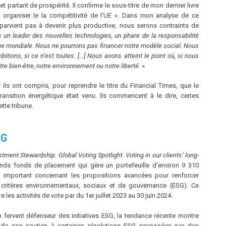
t partant de prospérité. Il conﬁrme le sous-titre de mon dernier livre
 organiser le la compétitivité de l’UE ». Dans mon analyse de ce
ne parvient pas à devenir plus productive, nous serons contraints de
 un leader des nouvelles technologies, un phare de la responsabilité
ène mondiale. Nous ne pourrons pas ﬁnancer notre modèle social. Nous
itions, si ce n’est toutes. […] Nous avons atteint le point où, si nous
e bien-être, notre environnement ou notre liberté
. »
 ils ont compris, pour reprendre le titre du Financial Times, que le
ansition énergétique était venu. Ils commencent à le dire, certes
tte tribune.
SG
tment Stewardship. Global Voting Spotlight. Voting in our clients’ long-
nds fonds de placement qui gère un portefeuille d’environ 9 310
important concernant les propositions avancées pour renforcer
 critères environnementaux, sociaux et de gouvernance (ESG). Ce
les activités de vote par du 1er juillet 2023 au 30 juin 2024.
 fervent défenseur des initiatives ESG, la tendance récente montre
 de son soutien à certaines résolutions ESG proposées par des