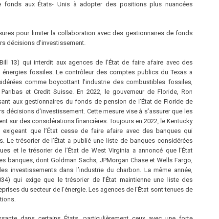
e fonds aux États- Unis à adopter des positions plus nuancées
ures pour limiter la collaboration avec des gestionnaires de fonds
urs décisions d’investissement.
ill 13) qui interdit aux agences de l’État de faire afaire avec des
es énergies fossiles. Le contrôleur des comptes publics du Texas a
sidérées comme boycottant l’industrie des combustibles fossiles,
ribas et Credit Suisse. En 2022, le gouverneur de Floride, Ron
isant aux gestionnaires du fonds de pension de l’État de Floride de
s décisions d’investissement. Cette mesure vise à s’assurer que les
nt sur des considérations ﬁnancières. Toujours en 2022, le Kentucky
, exigeant que l’État cesse de faire afaire avec des banques qui
s. Le trésorier de l’État a publié une liste de banques considérées
es et le trésorier de l’État de West Virginia a annoncé que l’État
andes banques, dont Goldman Sachs, JPMorgan Chase et Wells Fargo,
 des investissements dans l’industrie du charbon. La même année,
4) qui exige que le trésorier de l’État maintienne une liste des
reprises du secteur de l’énergie. Les agences de l’État sont tenues de
tions.
ante dans certains États, particulièrement ceux avec une forte