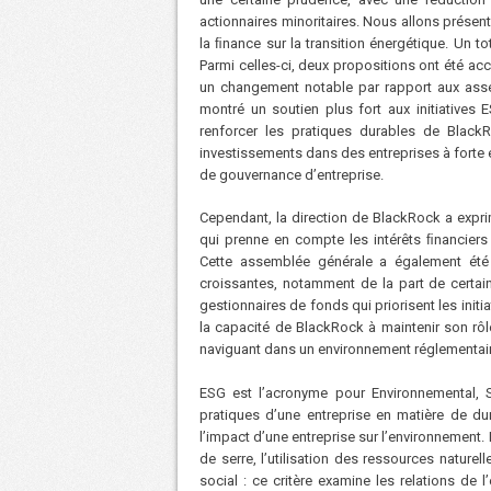
actionnaires minoritaires. Nous allons prése
la ﬁnance sur la transition énergétique. Un t
Parmi celles-ci, deux propositions ont été ac
un changement notable par rapport aux ass
montré un soutien plus fort aux initiatives 
renforcer les pratiques durables de Blac
investissements dans des entreprises à forte 
de gouvernance d’entreprise.
Cependant, la direction de BlackRock a expri
qui prenne en compte les intérêts ﬁnanciers
Cette assemblée générale a également été 
croissantes, notamment de la part de certai
gestionnaires de fonds qui priorisent les ini
la capacité de BlackRock à maintenir son rô
naviguant dans un environnement réglementair
ESG est l’acronyme pour Environnemental, So
pratiques d’une entreprise en matière de dura
l’impact d’une entreprise sur l’environnement.
de serre, l’utilisation des ressources naturell
social : ce critère examine les relations de 