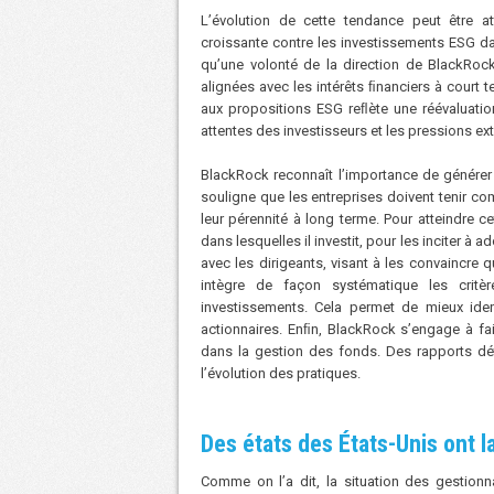
L’évolution de cette tendance peut être a
croissante contre les investissements ESG dan
qu’une volonté de la direction de BlackRock
alignées avec les intérêts ﬁnanciers à court 
aux propositions ESG reﬂète une réévaluatio
attentes des investisseurs et les pressions ex
BlackRock reconnaît l’importance de générer
souligne que les entreprises doivent tenir co
leur pérennité à long terme. Pour atteindre 
dans lesquelles il investit, pour les inciter à
avec les dirigeants, visant à les convaincre qu
intègre de façon systématique les crit
investissements. Cela permet de mieux ide
actionnaires. Enﬁn, BlackRock s’engage à fa
dans la gestion des fonds. Des rapports déta
l’évolution des pratiques.
Des états des États-Unis ont 
Comme on l’a dit, la situation des gestion