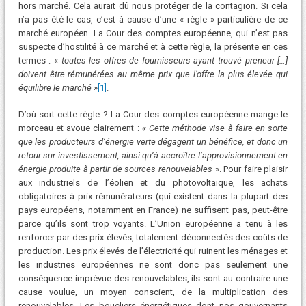
hors marché. Cela aurait dû nous protéger de la contagion. Si cela
n’a pas été le cas, c’est à cause d’une « règle » particulière de ce
marché européen. La Cour des comptes européenne, qui n’est pas
suspecte d’hostilité à ce marché et à cette règle, la présente en ces
termes : «
toutes les offres de fournisseurs ayant trouvé preneur […]
doivent être rémunérées au même prix que l’offre la plus élevée qui
équilibre le marché
»
[1]
.
D’où sort cette règle ? La Cour des comptes européenne mange le
morceau et avoue clairement :
«
Cette méthode vise à faire en sorte
que les producteurs d’énergie verte dégagent un bénéfice, et donc un
retour sur investissement, ainsi qu’à accroître l’approvisionnement en
énergie produite à partir de sources renouvelables
». Pour faire plaisir
aux industriels de l’éolien et du photovoltaïque, les achats
obligatoires à prix rémunérateurs (qui existent dans la plupart des
pays européens, notamment en France) ne suffisent pas, peut-être
parce qu’ils sont trop voyants. L’Union européenne a tenu à les
renforcer par des prix élevés, totalement déconnectés des coûts de
production. Les prix élevés de l’électricité qui ruinent les ménages et
les industries européennes ne sont donc pas seulement une
conséquence imprévue des renouvelables, ils sont au contraire une
cause voulue, un moyen conscient, de la multiplication des
renouvelables. Les boucliers énergétiques dont nos gouvernants