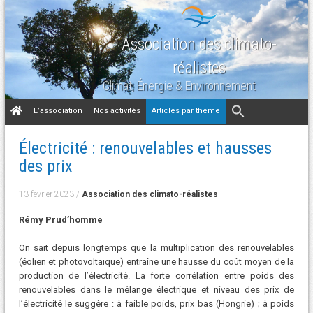
Association des climato-
réalistes
Climat, Énergie & Environnement
Aller
L’association
Nos activités
Articles par thème
au
contenu
Électricité : renouvelables et hausses
des prix
13 février 2023
/
Association des climato-réalistes
Rémy Prud’homme
On sait depuis longtemps que la multiplication des renouvelables
(éolien et photovoltaïque) entraîne une hausse du coût moyen de la
production de l’électricité. La forte corrélation entre poids des
renouvelables dans le mélange électrique et niveau des prix de
l’électricité le suggère : à faible poids, prix bas (Hongrie) ; à poids