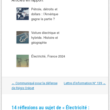
Articles en rapport
Pétrole, détroits et
dollars : l’Amérique
gagne la partie ?
Voiture électrique et
hybride. Histoire et
géographie
Électricité, France 2024
Navigation
←
Communiqué pour la défense
Lettre d’information N° 139
→
dans
de Régis Crépet
les
articles
14 réflexions au sujet de «
Électricité :