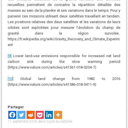
recueillies permettent de connaitre la répartition détaillée des
masses au sein de la planète et ses variations dans le temps. Pour y
parvenir ces missions utilisent deux satellites travaillant en tandem.
Les positions relatives des deux satellites et les variations de leurs
orbites sont exploitées pour mesurer l’évolution du champ de
gravité dans la région survolée.
https://fr.wikipedia.org/wiki/Gravity_Recovery_and_Climate_Experim
ent
[9]
Lower land-use emissions responsible for increased net land
carbon sink during the slow warming period
(https://www.nature.com/articles/s41561-018-0204-7)
[10]
Global land change from 1982 to 2016
(https://www.nature.com/articles/s41586-018-0411-9)
Partager
11 septembre 2018
dans
Cycle du carbone
.