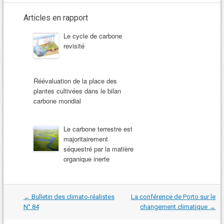
Articles en rapport
Le cycle de carbone
revisité
Réévaluation de la place des
plantes cultivées dans le bilan
carbone mondial
Le carbone terrestre est
majoritairement
séquestré par la matière
organique inerte
Navigation
←
Bulletin des climato-réalistes
La conférence de Porto sur le
dans
N° 84
changement climatique
→
les
articles