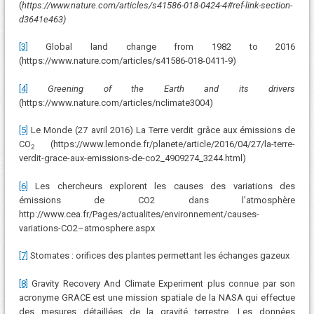
(
https://www.nature.com/articles/s41586-018-0424-4#ref-link-section-
d3641e463)
[3]
Global land change from 1982 to 2016
(https://www.nature.com/articles/s41586-018-0411-9)
[4]
Greening of the Earth and its drivers
(https://www.nature.com/articles/nclimate3004)
[5]
Le Monde (27 avril 2016) La Terre verdit grâce aux émissions de
CO
(https://www.lemonde.fr/planete/article/2016/04/27/la-terre-
2
verdit-grace-aux-emissions-de-co2_4909274_3244.html)
[6]
Les chercheurs explorent les causes des variations des
émissions de CO2 dans l’atmosphère
http://www.cea.fr/Pages/actualites/environnement/causes-
variations-CO2–atmosphere.aspx
[7]
Stomates : orifices des plantes permettant les échanges gazeux
[8]
Gravity Recovery And Climate Experiment plus connue par son
acronyme GRACE est une mission spatiale de la NASA qui effectue
des mesures détaillées de la gravité terrestre. Les données