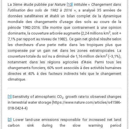
La 3ème étude publiée par
Nature
[10]
intitulée «
Changement dans
l’utilisation des sols de 1982 à 2016
», a analysé 35 années de
données satellitaires et établi un bilan complet de la dynamique
mondiale des changements d’usage des sols au cours de la
période 1982-2016. Elle montre que contrairement à une opinion
2
dominante, la couverture arborée augmente (2,24 millions km
, soit +
7,1% par rapport au niveau de 1982). Ce gain net global résulte selon
les chercheurs d’une perte nette dans les tropiques plus que
compensée par un gain net dans les zones extratropicales. La
2
couverture totale du sol nu a diminué de 1,16 million de km
(−3,1%),
notamment dans les régions agricoles d’Asie. Parmi tous les
changements fonciers, 60% sont associés à des activités humaines
directes et 40% à des facteurs indirects tels que le changement
climatique.
[1]
Sensitivity of atmospheric CO
growth rate to observed changes
2
in terrestrial water storage (https://www.nature.com/articles/s41586-
018-0424-4)
[2]
Lower land-use emissions responsible for increased net land
carbon sink during the slow warming period