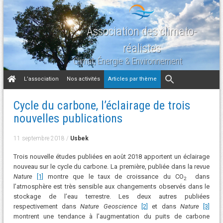
Association des climato-
réalistes
Climat, Énergie & Environnement
Aller
L’association
Nos activités
Articles par thème
au
contenu
Cycle du carbone, l’éclairage de trois
nouvelles publications
11 septembre 2018
/
Usbek
Trois nouvelle études publiées en août 2018 apportent un éclairage
nouveau sur le cycle du carbone. La première, publiée dans la revue
Nature
[1]
montre que le taux de croissance du CO
dans
2
l’atmosphère est très sensible aux changements observés dans le
stockage de l’eau terrestre. Les deux autres publiées
respectivement dans
Nature Geoscience
[2]
et dans
Nature
[3]
montrent une tendance à l’augmentation du puits de carbone