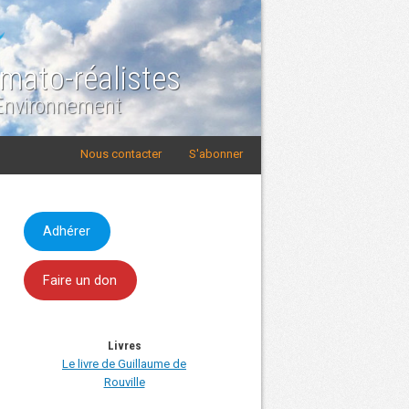
imato-réalistes
 Environnement
Nous contacter
S'abonner
Adhérer
Faire un don
Livres
Le livre de Guillaume de
Rouville