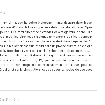
 min
imum climatique holocène (holocene = l’interglaciaire dans lequel
 a environ 7000 ans, la limite supérieure de la forêt était dans les Alpes
ourd’hui. La forêt siberienne s’étendait davantage vers le nord. Plus
ées 1500, les chroniques historiques montrent que les troupeaux
jourd’hui impraticables. Les glaciers avaient davantage reculé. On
les. Il a fait nettement plus chaud dans un proche autrefois sans que
t hydrocarbures y soit pour quelque chose. ni probablement le CO2
de serre notable. Il suffit de constater que la variation naturelle de ce
glaciaire est de l’ordre de 0,01%, que l’augmentation récente est du
rs qu’on s’interroge sur ce réchauffement climatique, pour se
ère d’effet sur le climat. Alors, ces quelques canicules de quelques
0 at 21 h 40 min