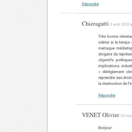
Répondre
Chieragatti
9 août 2020 a
Très bonne résista
même si le temps d
matraque médiatiq
slogans du représent
objectifs politiqu
implications indus
« dérèglement cli
reprendre ses droi
la destruction de l’I
Répondre
VENET Olivier
30 nov
Bonjour