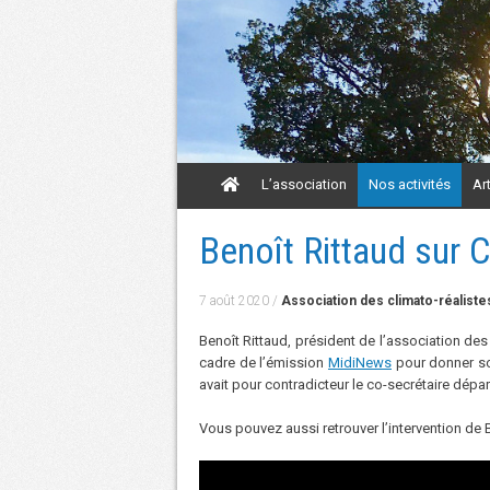
Aller
L’association
Nos activités
Ar
au
contenu
Aller
Benoît Rittaud sur
au
contenu
7 août 2020
/
Association des climato-réaliste
Benoît Rittaud, président de l’association des
cadre de l’émission
MidiNews
pour donner son
avait pour contradicteur le co-secrétaire dépa
Vous pouvez aussi retrouver l’intervention de 