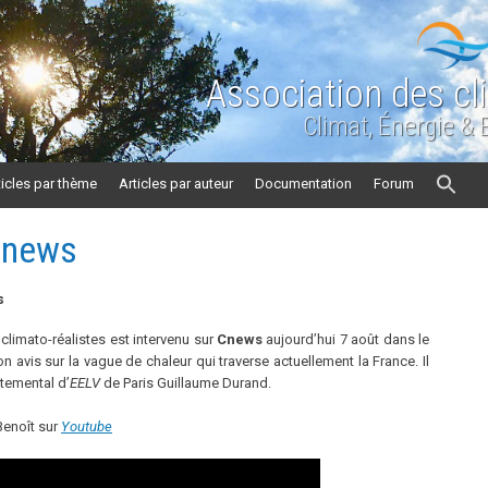
Association des cl
Climat, Énergie &
ticles par thème
Articles par auteur
Documentation
Forum
 Cnews
s
 climato-réalistes est intervenu sur
Cnews
aujourd’hui 7 août dans le
 avis sur la vague de chaleur qui traverse actuellement la France. Il
rtemental d’
EELV
de Paris Guillaume Durand.
Benoît sur
Youtube