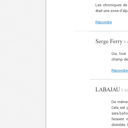
Les chroniques de
était une zone d’al
Répondre
Serge Ferry
8 
Oui, tout
champ de c
Répondre
LABAJAU
9 ao
De même q
Cela est p
sera bafou
feraient
divinités.