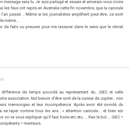
on message sera lu. Je suis partagé et essaie et aimerais vous croire
 les feux ont repris en Australie cette fin novembre, que la canicule
 l’an passé…. Même si les journalistes amplifient peut-être, ce sont
t de même…
ur de faits ou preuves pour me rassurer dans le sens que le climat
min
a différence de temps accordé au représentant du….GIEC et celle
tre association. Nul besoin d’être sorti de la cuisse de Jupiter… non
urs mensonges et leur incompétence. Après avoir été inondé du
 se taper comme tous les ans : « attention canicule…. et bien sûr
n va vous expliquer qu’il faut boire etc etc….. Ras le bol…. GIEC =
compétents = menteurs.