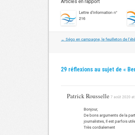
Articles en rapport
Lettre d’information n°
216
Navigation
←
Ségo en campagne, le feuilleton de l’ét
dans
les
articles
29 réflexions au sujet de «
Be
Patrick Rousselle
7 août 2020 at
Bonjour,
De bons arguments de la part
journalistes, Il est parfois ut
Très cordialement