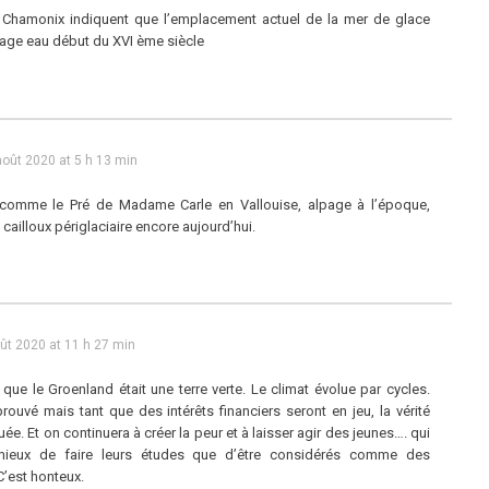
 Chamonix indiquent que l’emplacement actuel de la mer de glace
page eau début du XVI ème siècle
août 2020 at 5 h 13 min
 comme le Pré de Madame Carle en Vallouise, alpage à l’époque,
ailloux périglaciaire encore aujourd’hui.
ût 2020 at 11 h 27 min
ue le Groenland était une terre verte. Le climat évolue par cycles.
rouvé mais tant que des intérêts financiers seront en jeu, la vérité
ée. Et on continuera à créer la peur et à laisser agir des jeunes…. qui
 mieux de faire leurs études que d’être considérés comme des
 C’est honteux.