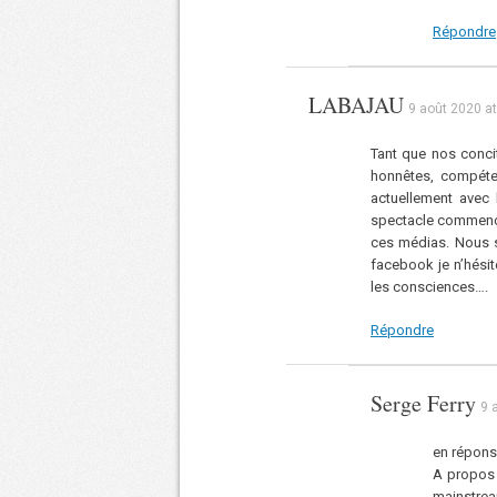
Répondre
LABAJAU
9 août 2020 at
Tant que nos concit
honnêtes, compéte
actuellement avec 
spectacle commence 
ces médias. Nous 
facebook je n’hésit
les consciences….
Répondre
Serge Ferry
9 
en répons
A propos 
mainstrea