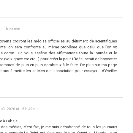
 11 h 23 min
oyens croiront les médias officielles au détriment de scientifiques
nts, on sera confronté au même problème que celui que l’on vit
le coron….On vous assène des affirmations toute la journée et le
(voix grave etc etc…) pour créer la peur. L’idéal serait de boycotter
sommes de plus en plus nombreux à le faire. De plus sur ma page
e pas à mettre les articles de l’association pour essayer…. d’éveiller
août 2020 at 16 h 49 min
e à Labajau,
des médias, c’est fait, je me suis désabonné de tous les journaux
m, y compris Le Point qui n’est pas le pire. Quant au Monde, leurs