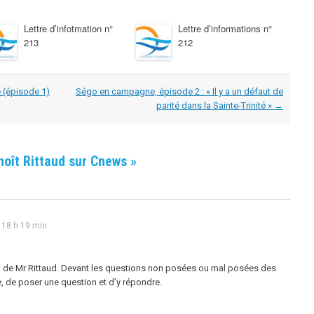
Lettre d’infotmation n°
Lettre d’informations n°
213
212
é (épisode 1)
Ségo en campagne, épisode 2 : « Il y a un défaut de
parité dans la Sainte-Trinité »
→
noît Rittaud sur Cnews
»
 18 h 19 min
 de Mr Rittaud. Devant les questions non posées ou mal posées des
ile, de poser une question et d’y répondre.