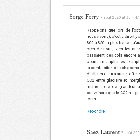
Serge Ferry
7 août 2020 at 20 h 47
Rappelons que lors de l’opt
nous vivons), c’est à dire il y
300 à 350 m plus haute qu’auj
près de nous, vers les ann
passaient des cols encore au
pourrait multiplier les exemp
la combustion des charbons e
d’ailleurs qui n’a aucun effet 
CO2 entre glaciaire et inter
même ordre de grandeur alo
convaincre que le CO2 n’a gu
jours…..
Répondre
Saez Laurent
7 août 202