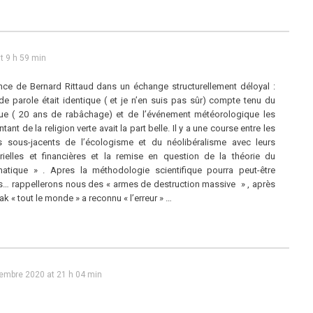
t 9 h 59 min
nce de Bernard Rittaud dans un échange structurellement déloyal :
e parole était identique ( et je n’en suis pas sûr) compte tenu du
ue ( 20 ans de rabâchage) et de l’événement météorologique les
ant de la religion verte avait la part belle. Il y a une course entre les
es sous-jacents de l’écologisme et du néolibéralisme avec leurs
trielles et financières et la remise en question de la théorie du
matique » . Apres la méthodologie scientifique pourra peut-être
ts… rappellerons nous des « armes de destruction massive » , après
rak « tout le monde » a reconnu « l’erreur » …
embre 2020 at 21 h 04 min