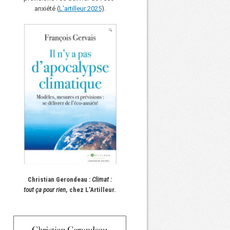
anxiété (
L'art
i
lleur 2025
).
Christian Gerondeau :
Climat :
tout ça pour rien
, chez L’Artilleur.