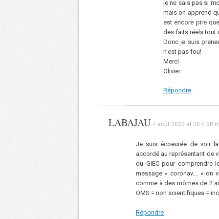
je ne sais pas si m
mais on apprend que
est encore pire que
des faits réels tou
Donc je suis prene
n’est pas fou!
Merci
Olivier
Répondre
LABAJAU
7 août 2020 at 20 h 08 
Je suis écoeurée de voir l
accordé au représentant de vo
du GIEC pour comprendre le
message « coronav…. » on va
comme à des mômes de 2 ans o
OMS = non scientifiques = in
Répondre