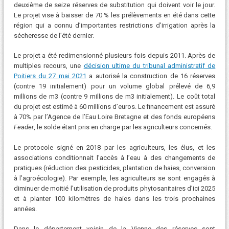
deuxième de seize réserves de substitution qui doivent voir le jour.
Le projet vise à baisser de 70 % les prélèvements en été dans cette
région qui a connu d’importantes restrictions d’irrigation après la
sécheresse de l’été dernier.
Le projet a été redimensionné plusieurs fois depuis 2011. Après de
multiples recours, une
décision ultime du tribunal administratif de
Poitiers du 27 mai 2021
a autorisé la construction de 16 réserves
(contre 19 initialement) pour un volume global prélevé de 6,9
millions de m3 (contre 9 millions de m3 initialement). Le coût total
du projet est estimé à 60 millions d’euros. Le financement est assuré
à 70% par l’Agence de l’Eau Loire Bretagne et des fonds européens
Feader
, le solde étant pris en charge par les agriculteurs concernés.
Le protocole signé en 2018 par les agriculteurs, les élus, et les
associations conditionnait l’accès à l’eau à des changements de
pratiques (réduction des pesticides, plantation de haies, conversion
à l’agroécologie). Par exemple, les agriculteurs se sont engagés à
diminuer de moitié l’utilisation de produits phytosanitaires d’ici 2025
et à planter 100 kilomètres de haies dans les trois prochaines
années.
Dans le département voisin de la Vienne des réserves sont