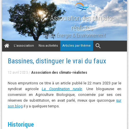
Association des climato-
réalistes
Climat, Énergie & Environnement
Aller
L’association
Nos activités
Articles par thème
au
contenu
Bassines, distinguer le vrai du faux
12 avril 2023
/
Association des climato-réalistes
Nous empruntons ce titre à un article publié le 22 mars 2023 par le
syndicat agricole
La Coordination rurale
. Une blogueuse en
conversion en Agriculture Biologique, concernée par ses ces
réserves de substitution, en avait parlé, mieux que quiconque
sur
son blog
il y a quelques temps.
Historique