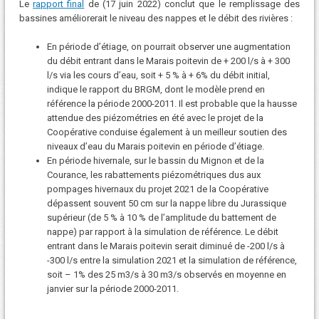
Le
rapport final
de (17 juin 2022) conclut que le remplissage des
bassines améliorerait le niveau des nappes et le débit des rivières :
En période d’étiage, on pourrait observer une augmentation
du débit entrant dans le Marais poitevin de + 200 l/s à + 300
l/s via les cours d’eau, soit + 5 % à + 6% du débit initial,
indique le rapport du BRGM, dont le modèle prend en
référence la période 2000-2011. Il est probable que la hausse
attendue des piézométries en été avec le projet de la
Coopérative conduise également à un meilleur soutien des
niveaux d’eau du Marais poitevin en période d’étiage.
En période hivernale, sur le bassin du Mignon et de la
Courance, les rabattements piézométriques dus aux
pompages hivernaux du projet 2021 de la Coopérative
dépassent souvent 50 cm sur la nappe libre du Jurassique
supérieur (de 5 % à 10 % de l’amplitude du battement de
nappe) par rapport à la simulation de référence. Le débit
entrant dans le Marais poitevin serait diminué de -200 l/s à
-300 l/s entre la simulation 2021 et la simulation de référence,
soit – 1% des 25 m3/s à 30 m3/s observés en moyenne en
janvier sur la période 2000-2011.