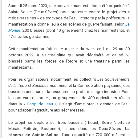
Samedi 25 mars 2023, une nouvelle manifestation a été organisée à
Sainte-Soline (Deux-Sèvres) pour protester contre le projet des «
méga-bassines » de stockage de l’eau. Interdite par la préfecture, la
manifestation a donné lieu à des scènes de guerre faisant, selon
Le
Monde
, 200 blessés (dont 40 grièvement) chez les manifestants, et
47 chez les gendarmes.
Cette manifestation fait suite à celle du week-end du 29 au 30
octobre 2022, à Sainte-Soline qui avait dégénéré et causé 61
blessés parmi les forces de l’ordre et une trentaine parmi les
manifestants.
Pour les organisateurs, notamment les collectifs
Les Soulèvements
de la Terre
et
Bassines non merci
et la Confédération paysanne, ces
bassines accaparent la ressource au profit de l’agro-industrie. Pour
les porteurs du projet, un groupement de 400 agriculteurs réunis
dans la «
Coop de l’eau
», il s’agit d’améliorer la gestion de l’eau
pour adapter l’agriculture aux sécheresses.
Le projet se déploie sur trois bassins (Thouet, Sèvre Niortaise
Marais Poitevin, Boutonne), situés dans les Deux-Sèvres.
La
réserve de Sainte-Soline
d’une capacité de 720 000 m3 est la