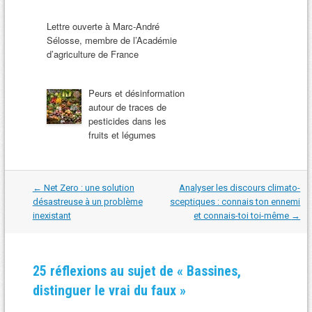
Lettre ouverte à Marc-André
Sélosse, membre de l’Académie
d’agriculture de France
Peurs et désinformation
autour de traces de
pesticides dans les
fruits et légumes
Navigation
←
Net Zero : une solution
Analyser les discours climato-
dans
désastreuse à un problème
sceptiques : connais ton ennemi
les
inexistant
et connais-toi toi-même
→
articles
25 réflexions au sujet de «
Bassines,
distinguer le vrai du faux
»