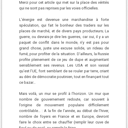
Merci pour cet article qui met sur la place des vérités
qui ne sont pas reprises par les voies officielles.
L’énergie est devenue une marchandise à forte
spéculation, qui fait le bonheur des traders sur les
places de marché, et de divers pays producteurs; La
guerre, ou devrais-je dire les guerres, car oui, il y a un
paquet de conflit dans le monde, n’y est pas pour
grand chose, juste une excuse solide, un rideau de
fumé, pour profiter de la situation. D’ailleurs, la Russie
profite pleinement de ce jeu de dupe et augmentant
sensiblement ses revenus. Les USA et son vassal
qu’est l’UE, font semblant de se rouler par terre, criant
au déni de démocratie poutinien, tout en finançant tout
ce bazar…
Mais voilà, un mur se profil à l’horizon. Un mur que
nombre de gouvernement redoute, car souvent à
l’origine de mouvement populaire difficilement
contrôlable… : A la fin de l’année, au début de l’hiver,
nombre de foyers en France et en Europe, devront
faire le choix entre se chauffer (remplir leur cuve de
fioul ou de gaz), ou remplir le frigo…