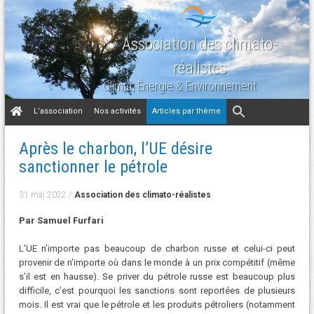
Association des climato-
réalistes
Climat, Énergie & Environnement
Aller
L’association
Nos activités
Articles par thème
au
contenu
Après le charbon, l’UE désire
sanctionner le pétrole
31 mai 2022
/
Association des climato-réalistes
Par Samuel Furfari
L’UE n’importe pas beaucoup de charbon russe et celui-ci peut
provenir de n’importe où dans le monde à un prix compétitif (même
s’il est en hausse). Se priver du pétrole russe est beaucoup plus
difficile, c’est pourquoi les sanctions sont reportées de plusieurs
mois. Il est vrai que le pétrole et les produits pétroliers (notamment