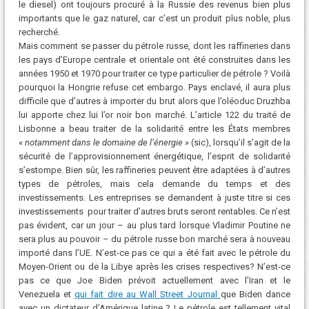
le diesel) ont toujours procuré à la Russie des revenus bien plus
importants que le gaz naturel, car c’est un produit plus noble, plus
recherché.
Mais comment se passer du pétrole russe, dont les raffineries dans
les pays d’Europe centrale et orientale ont été construites dans les
années 1950 et 1970 pour traiter ce type particulier de pétrole ? Voilà
pourquoi la Hongrie refuse cet embargo. Pays enclavé, il aura plus
difficile que d’autres à importer du brut alors que l’oléoduc Druzhba
lui apporte chez lui l’or noir bon marché. L’article 122 du traité de
Lisbonne a beau traiter de la solidarité entre les États membres
«
notamment dans le domaine de l’énergie
» (sic), lorsqu’il s’agit de la
sécurité de l’approvisionnement énergétique, l’esprit de solidarité
s’estompe. Bien sûr, les raffineries peuvent être adaptées à d’autres
types de pétroles, mais cela demande du temps et des
investissements. Les entreprises se demandent à juste titre si ces
investissements pour traiter d’autres bruts seront rentables. Ce n’est
pas évident, car un jour – au plus tard lorsque Vladimir Poutine ne
sera plus au pouvoir – du pétrole russe bon marché sera à nouveau
importé dans l’UE. N’est-ce pas ce qui a été fait avec le pétrole du
Moyen-Orient ou de la Libye après les crises respectives? N’est-ce
pas ce que Joe Biden prévoit actuellement avec l’Iran et le
Venezuela et
qui fait dire au Wall Street Journal
que Biden dance
avec un dictateur d’Amérique latine ? Le pétrole est tellement vital