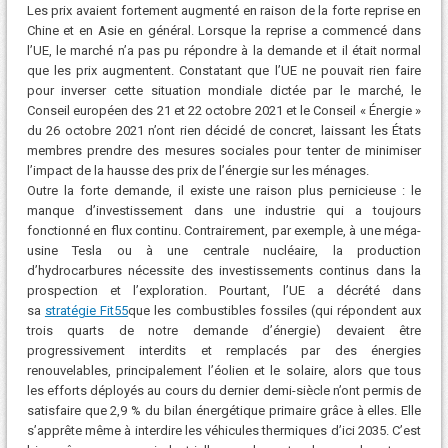
Les prix avaient fortement augmenté en raison de la forte reprise en
Chine et en Asie en général. Lorsque la reprise a commencé dans
l’UE, le marché n’a pas pu répondre à la demande et il était normal
que les prix augmentent. Constatant que l’UE ne pouvait rien faire
pour inverser cette situation mondiale dictée par le marché, le
Conseil européen des 21 et 22 octobre 2021 et le Conseil « Énergie »
du 26 octobre 2021 n’ont rien décidé de concret, laissant les États
membres prendre des mesures sociales pour tenter de minimiser
l’impact de la hausse des prix de l’énergie sur les ménages.
Outre la forte demande, il existe une raison plus pernicieuse : le
manque d’investissement dans une industrie qui a toujours
fonctionné en flux continu. Contrairement, par exemple, à une méga-
usine Tesla ou à une centrale nucléaire, la production
d’hydrocarbures nécessite des investissements continus dans la
prospection et l’exploration. Pourtant, l’UE a décrété dans
sa
stratégie Fit55
que les combustibles fossiles (qui répondent aux
trois quarts de notre demande d’énergie) devaient être
progressivement interdits et remplacés par des énergies
renouvelables, principalement l’éolien et le solaire, alors que tous
les efforts déployés au cours du dernier demi-siècle n’ont permis de
satisfaire que 2,9 % du bilan énergétique primaire grâce à elles. Elle
s’apprête même à interdire les véhicules thermiques d’ici 2035. C’est