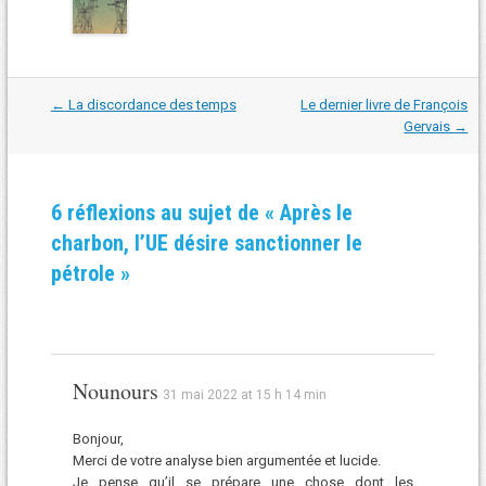
Navigation
←
La discordance des temps
Le dernier livre de François
dans
Gervais
→
les
articles
6 réflexions au sujet de «
Après le
charbon, l’UE désire sanctionner le
pétrole
»
Nounours
31 mai 2022 at 15 h 14 min
Bonjour,
Merci de votre analyse bien argumentée et lucide.
Je pense qu’il se prépare une chose dont les