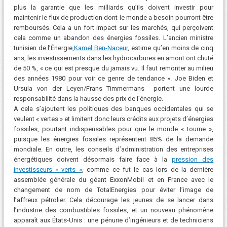
plus la garantie que les milliards qu’ils doivent investir pour
maintenir le flux de production dont le monde a besoin pourront être
remboursés. Cela a un fort impact sur les marchés, qui perçoivent
cela comme un abandon des énergies fossiles. L’ancien ministre
tunisien de l’Énergie,
Kamel Ben-Naceur
, estime qu’en moins de cinq
ans, les investissements dans les hydrocarbures en amont ont chuté
de 50 %, « ce qui est presque du jamais vu. Il faut remonter au milieu
des années 1980 pour voir ce genre de tendance ». Joe Biden et
Ursula von der Leyen/Frans Timmermans portent une lourde
responsabilité dans la hausse des prix de l’énergie.
A cela s’ajoutent les politiques des banques occidentales qui se
veulent « vertes » et limitent donc leurs crédits aux projets d’énergies
fossiles, pourtant indispensables pour que le monde « tourne »,
puisque les énergies fossiles représentent 85% de la demande
mondiale. En outre, les conseils d’administration des entreprises
énergétiques doivent désormais faire face à la
pression des
investisseurs « verts »
, comme ce fut le cas lors de la dernière
assemblée générale du géant ExxonMobil et en France avec le
changement de nom de TotalEnergies pour éviter l’image de
l’affreux pétrolier. Cela décourage les jeunes de se lancer dans
l’industrie des combustibles fossiles, et un nouveau phénomène
apparaît aux États-Unis : une pénurie d’ingénieurs et de techniciens