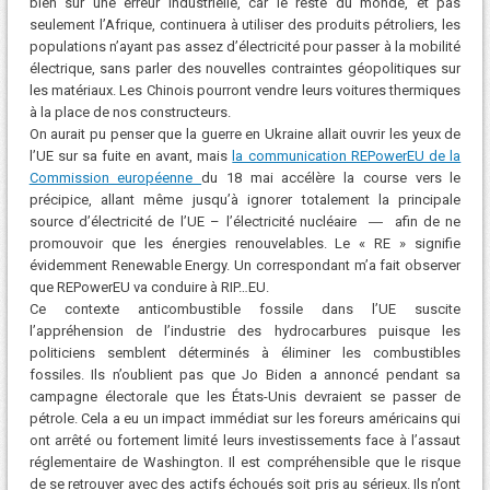
bien sûr une erreur industrielle, car le reste du monde, et pas
seulement l’Afrique, continuera à utiliser des produits pétroliers, les
populations n’ayant pas assez d’électricité pour passer à la mobilité
électrique, sans parler des nouvelles contraintes géopolitiques sur
les matériaux. Les Chinois pourront vendre leurs voitures thermiques
à la place de nos constructeurs.
On aurait pu penser que la guerre en Ukraine allait ouvrir les yeux de
l’UE sur sa fuite en avant, mais
la communication REPowerEU de la
Commission européenne
du 18 mai accélère la course vers le
précipice, allant même jusqu’à ignorer totalement la principale
source d’électricité de l’UE – l’électricité nucléaire ― afin de ne
promouvoir que les énergies renouvelables. Le « RE » signifie
évidemment Renewable Energy. Un correspondant m’a fait observer
que REPowerEU va conduire à RIP…EU.
Ce contexte anticombustible fossile dans l’UE suscite
l’appréhension de l’industrie des hydrocarbures puisque les
politiciens semblent déterminés à éliminer les combustibles
fossiles. Ils n’oublient pas que Jo Biden a annoncé pendant sa
campagne électorale que les États-Unis devraient se passer de
pétrole. Cela a eu un impact immédiat sur les foreurs américains qui
ont arrêté ou fortement limité leurs investissements face à l’assaut
réglementaire de Washington. Il est compréhensible que le risque
de se retrouver avec des actifs échoués soit pris au sérieux. Ils n’ont