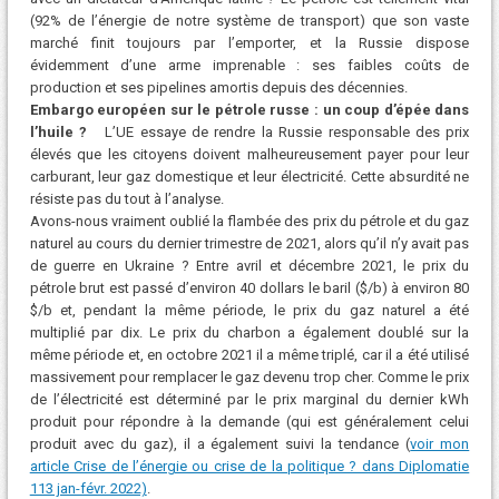
(92% de l’énergie de notre système de transport) que son vaste
marché finit toujours par l’emporter, et la Russie dispose
évidemment d’une arme imprenable : ses faibles coûts de
production et ses pipelines amortis depuis des décennies.
Embargo européen sur le pétrole russe : un coup d’épée dans
l’huile ?
L’UE essaye de rendre la Russie responsable des prix
élevés que les citoyens doivent malheureusement payer pour leur
carburant, leur gaz domestique et leur électricité. Cette absurdité ne
résiste pas du tout à l’analyse.
Avons-nous vraiment oublié la flambée des prix du pétrole et du gaz
naturel au cours du dernier trimestre de 2021, alors qu’il n’y avait pas
de guerre en Ukraine ? Entre avril et décembre 2021, le prix du
pétrole brut est passé d’environ 40 dollars le baril ($/b) à environ 80
$/b et, pendant la même période, le prix du gaz naturel a été
multiplié par dix. Le prix du charbon a également doublé sur la
même période et, en octobre 2021 il a même triplé, car il a été utilisé
massivement pour remplacer le gaz devenu trop cher. Comme le prix
de l’électricité est déterminé par le prix marginal du dernier kWh
produit pour répondre à la demande (qui est généralement celui
produit avec du gaz), il a également suivi la tendance (
voir mon
article Crise de l’énergie ou crise de la politique ? dans Diplomatie
113 jan-févr. 2022)
.