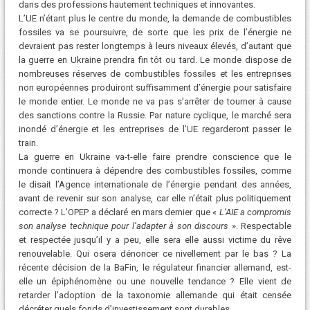
dans des professions hautement techniques et innovantes.
L’UE n’étant plus le centre du monde, la demande de combustibles
fossiles va se poursuivre, de sorte que les prix de l’énergie ne
devraient pas rester longtemps à leurs niveaux élevés, d’autant que
la guerre en Ukraine prendra fin tôt ou tard. Le monde dispose de
nombreuses réserves de combustibles fossiles et les entreprises
non européennes produiront suffisamment d’énergie pour satisfaire
le monde entier. Le monde ne va pas s’arrêter de tourner à cause
des sanctions contre la Russie. Par nature cyclique, le marché sera
inondé d’énergie et les entreprises de l’UE regarderont passer le
train.
La guerre en Ukraine va-t-elle faire prendre conscience que le
monde continuera à dépendre des combustibles fossiles, comme
le disait l’Agence internationale de l’énergie pendant des années,
avant de revenir sur son analyse, car elle n’était plus politiquement
correcte ? L’OPEP a déclaré en mars dernier que «
L’AIE a compromis
son analyse technique pour l’adapter à son discours
». Respectable
et respectée jusqu’il y a peu, elle sera elle aussi victime du rêve
renouvelable. Qui osera dénoncer ce nivellement par le bas ? La
récente décision de la BaFin, le régulateur financier allemand, est-
elle un épiphénomène ou une nouvelle tendance ? Elle vient de
retarder l’adoption de la taxonomie allemande qui était censée
décréter quels fonds d’investissement sont durables.