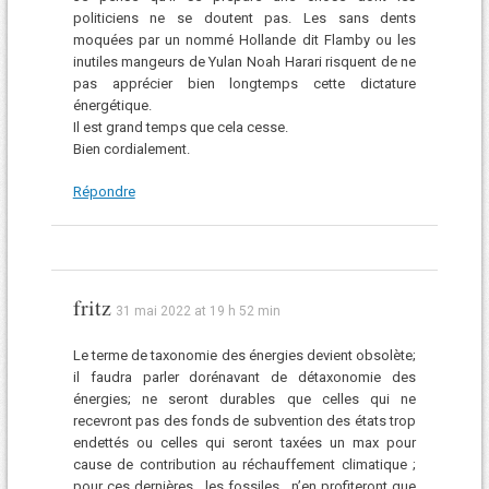
politiciens ne se doutent pas. Les sans dents
moquées par un nommé Hollande dit Flamby ou les
inutiles mangeurs de Yulan Noah Harari risquent de ne
pas apprécier bien longtemps cette dictature
énergétique.
Il est grand temps que cela cesse.
Bien cordialement.
Répondre
fritz
31 mai 2022 at 19 h 52 min
Le terme de taxonomie des énergies devient obsolète;
il faudra parler dorénavant de détaxonomie des
énergies; ne seront durables que celles qui ne
recevront pas des fonds de subvention des états trop
endettés ou celles qui seront taxées un max pour
cause de contribution au réchauffement climatique ;
pour ces dernières , les fossiles , n’en profiteront que