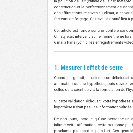
la pollution de l’air (chimie de l’air et météo
construction et le perfectionnement de donnée
des affirmations relatives au climat, à sa vari
facteurs de forçage. Ce travail a donné lieu à
Cet article est fondé sur une conférence don
Christy était intervenu sur le même thème lor
6 mai à Paris (voir ici les enregistrements vid
1. Mesurer l’effet de serre
Quand j’ai grandi, la science se définissai
affirmation ou une hypothèse, puis deviez te
celles qui avaient servi à la formulation de l’h
Si cette validation échouait, votre hypothèse é
hypothèse n’était pas une information validée.
De nos jours, lorsque qu’une personne un 
infirme cette affirmation, cette personne pl
proclamer plus haut et plus fort. Ces gens-l