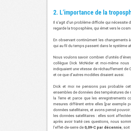
2. L’importance de la troposp
Il s’agit d’un problème difficile qui nécessite
regarde la troposphère, qui émet vers le cosmo
En observant continûment les changements à 
qui au fil du temps passent dans le système at
Nous voulons savoir combien d’unités d’éner
collègue Dick McNider et moi-même nous av
indiquaient une vitesse de réchauffement de 
et ce que d’autres modèles disaient aussi.
Dick et moi ne pensions pas probable cett
ensembles de données des températures de sur
la Terre et parce que les enregistrements c
mesures différent entre elles [par exemple 
données satellitaires, et avons pensé pouvoir 
les données satellitaires : elles sont affect
après avoir traité ces questions, nous somm
l’effet-de-serre de
0,09◦C par décennie
, soi