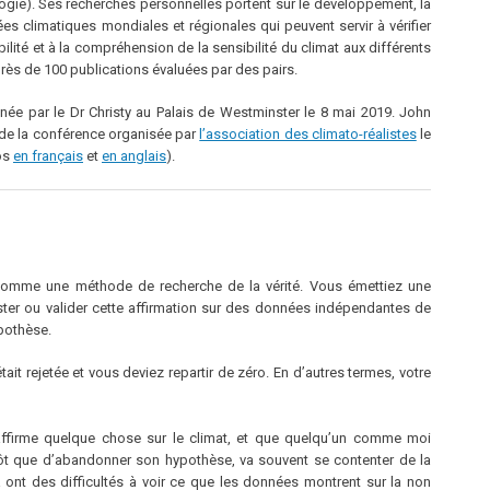
rologie). Ses recherches personnelles portent sur le développement, la
s climatiques mondiales et régionales qui peuvent servir à vérifier
abilité et à la compréhension de la sensibilité du climat aux différents
 près de 100 publications évaluées par des pairs.
née par le Dr Christy au Palais de Westminster le 8 mai 2019. John
s de la conférence organisée par
l’association des climato-réalistes
le
éos
en français
et
en anglais
).
t comme une méthode de recherche de la vérité. Vous émettiez une
ster ou valider cette affirmation sur des données indépendantes de
ypothèse.
tait rejetée et vous deviez repartir de zéro. En d’autres termes, votre
affirme quelque chose sur le climat, et que quelqu’un comme moi
utôt que d’abandonner son hypothèse, va souvent se contenter de la
à ont des difficultés à voir ce que les données montrent sur la non