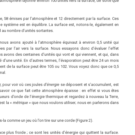
atmosphère rayonne environ 100 unités vers la surface, de sorte que
e, 58 émises par l’atmosphère et 12 directement par la surface. Ces
e système est en équilibre. La surface est, notons-le, également en
al au nombre d’unités sortantes.
ous avons ajouté à l’atmosphère équivaut à environ 0,5 unité qui
ées par l’air vers la surface. Nous essayons donc d’évaluer l’effet
us avons des centaines d’unités qui vont et qui viennent, et qui, dans
é d’une unité. En d’autres termes, l’évaporation peut être 24 un mois
ent de la surface peut être 105 ou 102. Vous voyez donc que ce 0,5
nal.
r, pour voir où ces joules
d’énergie
se déposent et s’accumulent, est
avoir ce que fait cette atmosphère épaisse : en effet si vous êtes
gueurs d’onde de l’énergie thermique et regardez à nouveau la Terre,
est la «
métrique
» que nous voulons utiliser; nous en parlerons dans
la comme un jeu où l’on tire sur une corde (Figure 2).
e plus froide ; ce sont les unités d’énergie qui quittent la surface.