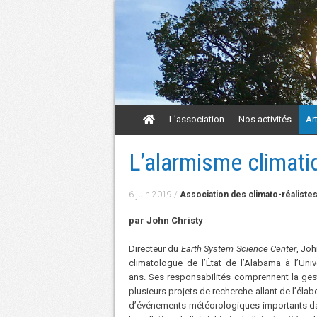
Aller
L’association
Nos activités
Ar
au
contenu
Aller
L’alarmisme climati
au
contenu
6 juin 2019
/
Association des climato-réaliste
par John Christy
Directeur du
Earth System Science Center
, Joh
climatologue de l’État de l’Alabama à l’Univ
ans. Ses responsabilités comprennent la gesti
plusieurs projets de recherche allant de l’éla
d’événements météorologiques importants da