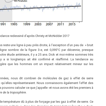
tendance redessiné d’après Christy et McNidder 2017
us reste une ligne à peu près droite, à l’exception d’un peu de » bruit
ligne sombre de la figure 3-e, est 0,095°C par décennie, presque
otre étude antérieure, il y a 25 ans. Dick et moi-même sommes très
 il y a si longtemps ait été confirmé et réaffirmé. La tendance au
gère que les hommes ont un impact relativement mineur sur les
années, nous dit combien de molécules de gaz à effet de serre
 qu’elles représenteraient. Nous connaissons également l’effet des
 pouvons calculer ce que j’appelle -et nous avons été les premiers à
re de la troposphère
.
e température dû à plus de forçage par les gaz à effet de serre. Ce