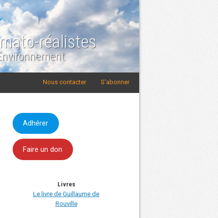
imato-réalistes
 Environnement
Nous contacter
S'abonner
Adhérer
Faire un don
Livres
Le livre de Guillaume de
Rouville