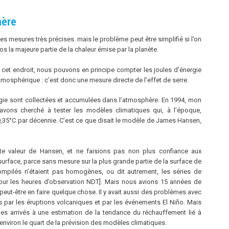
hère
 des mesures très précises. mais le problème peut être simplifié si l’on
s la majeure partie de la chaleur émise par la planète.
cet endroit, nous pouvons en principe compter les joules d’énergie
mosphérique : c’est donc une mesure directe de l’effet de serre.
gie sont collectées et accumulées dans l’atmosphère. En 1994, mon
ons cherché à tester les modèles climatiques qui, à l’époque,
0,35°C par décennie. C’est ce que disait le modèle de James Hansen,
e valeur de Hansen, et ne faisions pas non plus confiance aux
face, parce sans mesure sur la plus grande partie de la surface de
ompilés n’étaient pas homogènes, ou dit autrement, les séries de
pour les heures d’observation NDT]. Mais nous avions 15 années de
peut-être en faire quelque chose. Il y avait aussi des problèmes avec
ées par les éruptions volcaniques et par les événements El Niño. Mais
es arrivés à une estimation de la tendance du réchauffement lié à
t environ le quart de la prévision des modèles climatiques.