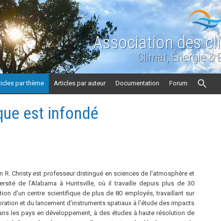
Association des cl
Climat, Énergie &
ticles par thème
Articles par auteur
Documentation
Forum
que est infondé
s
n R. Christy est professeur distingué en sciences de l’atmosphère et
ersité de l’Alabama à Huntsville, où il travaille depuis plus de 30
on d’un centre scientifique de plus de 80 employés, travaillant sur
boration et du lancement d’instruments spatiaux à l’étude des impacts
ns les pays en développement, à des études à haute résolution de