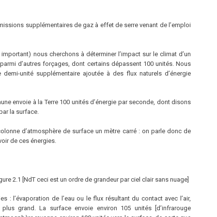
émissions supplémentaires de gaz à effet de serre venant de l’emploi
 important) nous cherchons à déterminer l’impact sur le climat d’un
s parmi d’autres forçages, dont certains dépassent 100 unités. Nous
demi-unité supplémentaire ajoutée à des flux naturels d’énergie
jaune envoie à la Terre 100 unités d’énergie par seconde, dont disons
ar la surface.
e colonne d’atmosphère de surface un mètre carré : on parle donc de
voir de ces énergies.
igure 2.1 [NdT ceci est un ordre de grandeur par ciel clair sans nuage]
es : l’évaporation de l’eau ou le flux résultant du contact avec l’air,
plus grand. La surface envoie environ 105 unités [d’infrarouge