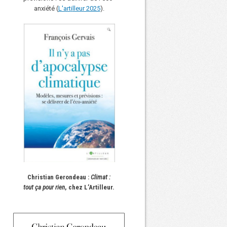
anxiété (
L'art
i
lleur 2025
).
Christian Gerondeau :
Climat :
tout ça pour rien
, chez L’Artilleur.