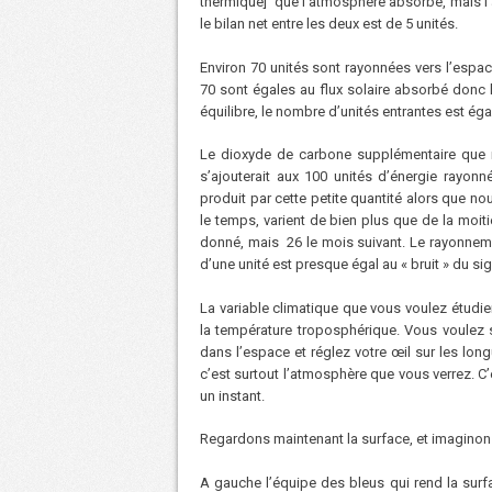
thermique] que l’atmosphère absorbe, mais l’
le bilan net entre les deux est de 5 unités.
Environ 70 unités sont rayonnées vers l’espac
70 sont égales au flux solaire absorbé donc l
équilibre, le nombre d’unités entrantes est ég
Le dioxyde de carbone supplémentaire que n
s’ajouterait aux 100 unités d’énergie rayonn
produit par cette petite quantité alors que no
le temps, varient de bien plus que de la moiti
donné, mais 26 le mois suivant. Le rayonnem
d’une unité est presque égal au « bruit » du sig
La variable climatique que vous voulez étudie
la température troposphérique. Vous voulez s
dans l’espace et réglez votre œil sur les lon
c’est surtout l’atmosphère que vous verrez. C’
un instant.
Regardons maintenant la surface, et imaginons-
A gauche l’équipe des bleus qui rend la surfac