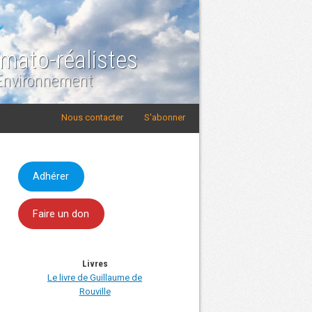
imato-réalistes
 Environnement
Nous contacter
S'abonner
Adhérer
Faire un don
Livres
Le livre de Guillaume de
Rouville