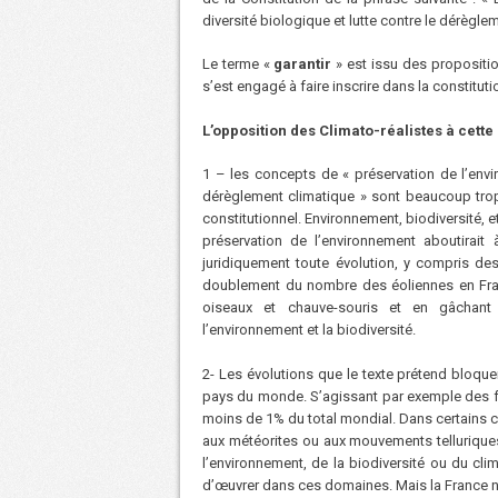
diversité biologique et lutte contre le dérègle
Le terme «
garantir
» est issu des propositi
s’est engagé à faire inscrire dans la constituti
L’opposition des Climato-réalistes à cette
1 – les concepts de « préservation de l’envir
dérèglement climatique » sont beaucoup trop 
constitutionnel. Environnement, biodiversité, e
préservation de l’environnement aboutirait 
juridiquement toute évolution, y compris des
doublement du nombre des éoliennes en Franc
oiseaux et chauve-souris et en gâchant 
l’environnement et la biodiversité.
2- Les évolutions que le texte prétend bloquer
pays du monde. S’agissant par exemple des fo
moins de 1% du total mondial. Dans certains
aux météorites ou aux mouvements telluriques)
l’environnement, de la biodiversité ou du cl
d’œuvrer dans ces domaines. Mais la France ne 