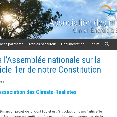
Association des cl
Climat, Énergie &
ticles par thème
Articles par auteur
Documentation
Forum
 l’Assemblée nationale sur la
ticle 1er de notre Constitution
tes
ssociation des Climato-Réalistes
rs un projet de loi dont l’objet est l’introduction dans l’article 1er
« La République
garantit
la préservation de l’environnement et de la