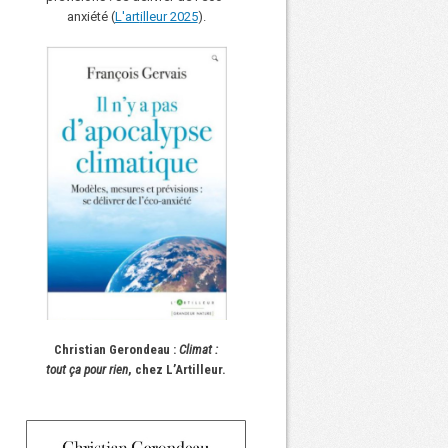
anxiété (
L'art
i
lleur 2025
).
Christian Gerondeau :
Climat :
tout ça pour rien
, chez L’Artilleur.