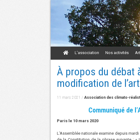
Aller
L’association
Nos activités
Ar
au
contenu
Aller
À propos du débat à
au
contenu
modification de l’ar
11 mars 2021
/
Association des climato-réalis
Communiqué de l’A
Paris le 10 mars 2020
L’Assemblée nationale examine depuis mardi 9 ma
de la Constitution de la phrase suivante : 