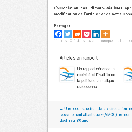
L’Association des Climato-Réalistes ap
modification de l’article 1er de notre Const
Partager
11 mars 2021
dans
Les communiqués de l'associa
Articles en rapport
Un rapport dénonce la
nocivité et l’inutilité de
la politique climatique
européenne
Navigation
←
Une reconstruction de la « circulation m
dans
retournement atlantique » (AMOC) ne mont
les
déclin sur 30 ans
articles