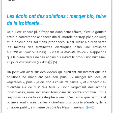
l’Inde.
Les écolo ont des solutions : manger bio, faire
de la trottinette…
Ce qui est encore plus frappant dans cette affaire, c’est le gouffre
entre la catastrophe annoncée (fin du monde par trop plein de CO2)
et le ridicule des solutions proposées. Ainsi, Claire Nouvian vante
les mérites des trottinettes électriques dans une émission
sur
CNEWS
(voir plus bas) : «
c’est la mobilité douce
». Rappelons
que la durée de vie de ces engins qui évitent la propulsion humaine :
28 jours d’utilisation (227km)
[5]
(5).
On peut voir ainsi sur des vidéos qui circulent sur internet que les
solutions ne manquent pas non plus : «
manger bio local et
végétarien
», puis «
je dis non à l’huile de palme
», et «
réfléchir au
quotidien sur ce qu’il faut faire
». Donc largement des actions
individuelles, nous ramenant tous dans un cadre commun : tous
responsables de la catastrophe à venir. C’est ainsi que patrons et
ouvriers sont invités par les «
chrétiens unis pour la planète
», dans
un appel public, à «
mettre de côté les biens matériels
[6]
» (6).