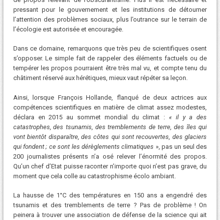
pressant pour le gouvernement et les institutions de détourner
l’attention des problèmes sociaux, plus l’outrance sur le terrain de
l’écologie est autorisée et encouragée.
Dans ce domaine, remarquons que très peu de scientifiques osent
s’opposer. Le simple fait de rappeler des éléments factuels ou de
tempérer les propos pourraient être très mal vu, et compte tenu du
châtiment réservé aux hérétiques, mieux vaut répéter sa leçon.
Ainsi, lorsque François Hollande, flanqué de deux actrices aux
compétences scientifiques en matière de climat assez modestes,
déclara en 2015 au sommet mondial du climat :
« il y a des
catastrophes, des tsunamis, des tremblements de terre, des îles qui
vont bientôt disparaître, des côtes qui sont recouvertes, des glaciers
qui fondent ; ce sont les dérèglements climatiques
», pas un seul des
200 journalistes présents n’a osé relever l’énormité des propos.
Qu’un chef d’Etat puisse raconter n’importe quoi n’est pas grave, du
moment que cela colle au catastrophisme écolo ambiant.
La hausse de 1°C des températures en 150 ans a engendré des
tsunamis et des tremblements de terre ? Pas de problème ! On
peinera à trouver une association de défense de la science qui ait