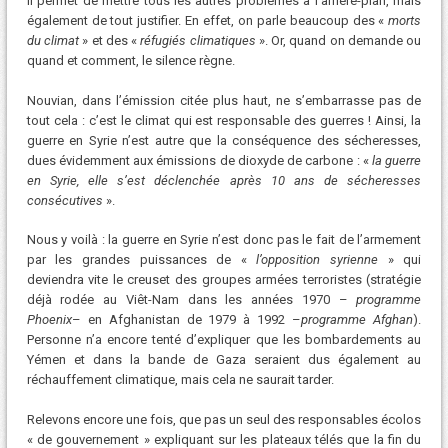
il permet de mettre tous les autres problèmes à l’arrière-plan, mais
également de tout justifier. En effet, on parle beaucoup des «
morts
du climat
» et des «
réfugiés climatiques
». Or, quand on demande ou
quand et comment, le silence règne.
Nouvian, dans l’émission citée plus haut, ne s’embarrasse pas de
tout cela : c’est le climat qui est responsable des guerres ! Ainsi, la
guerre en Syrie n’est autre que la conséquence des sécheresses,
dues évidemment aux émissions de dioxyde de carbone : «
la guerre
en Syrie, elle s’est déclenchée après 10 ans de sécheresses
consécutives
».
Nous y voilà : la guerre en Syrie n’est donc pas le fait de l’armement
par les grandes puissances de «
l’opposition syrienne
» qui
deviendra vite le creuset des groupes armées terroristes (stratégie
déjà rodée au Viêt-Nam dans les années 1970 –
programme
Phoenix
– en Afghanistan de 1979 à 1992 –
programme Afghan
).
Personne n’a encore tenté d’expliquer que les bombardements au
Yémen et dans la bande de Gaza seraient dus également au
réchauffement climatique, mais cela ne saurait tarder.
Relevons encore une fois, que pas un seul des responsables écolos
« de gouvernement » expliquant sur les plateaux télés que la fin du