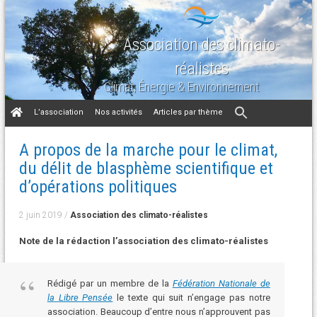
Association des climato-
réalistes
Climat, Énergie & Environnement
Aller
L’association
Nos activités
Articles par thème
au
contenu
A propos de la marche pour le climat,
du délit de blasphème scientifique et
d’opérations politiques
2 juin 2019
/
Association des climato-réalistes
Note de la rédaction l’association des climato-réalistes
Rédigé par un membre de la
Fédération Nationale
de
la
Libre Pensée
le texte qui suit n’engage pas notre
association. Beaucoup d’entre nous n’approuvent pas