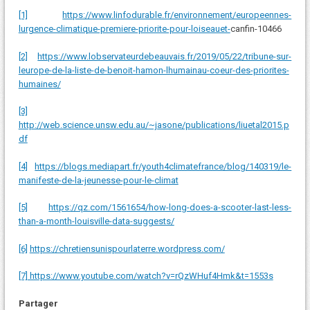
[1]
https://www.linfodurable.fr/environnement/europeennes-
lurgence-climatique-premiere-priorite-pour-loiseauet-
canfin-10466
[2]
https://www.lobservateurdebeauvais.fr/2019/05/22/tribune-sur-
leurope-de-la-liste-de-benoit-hamon-lhumainau-coeur-des-priorites-
humaines/
[3]
http://web.science.unsw.edu.au/~jasone/publications/liuetal2015.p
df
[4]
https://blogs.mediapart.fr/youth4climatefrance/blog/140319/le-
manifeste-de-la-jeunesse-pour-le-climat
[5]
https://qz.com/1561654/how-long-does-a-scooter-last-less-
than-a-month-louisville-data-suggests/
[6]
https://chretiensunispourlaterre.wordpress.com/
[7]
https://www.youtube.com/watch?v=rQzWHuf4Hmk&t=1553s
Partager