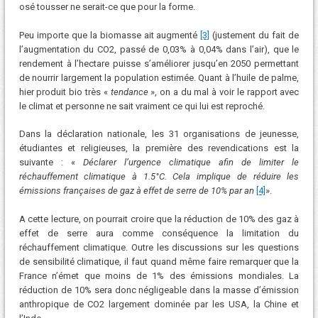
osé tousser ne serait-ce que pour la forme.
Peu importe que la biomasse ait augmenté
[3]
(justement du fait de
l’augmentation du CO2, passé de 0,03% à 0,04% dans l’air), que le
rendement à l’hectare puisse s’améliorer jusqu’en 2050 permettant
de nourrir largement la population estimée. Quant à l’huile de palme,
hier produit bio très «
tendance
», on a du mal à voir le rapport avec
le climat et personne ne sait vraiment ce qui lui est reproché.
Dans la déclaration nationale, les 31 organisations de jeunesse,
étudiantes et religieuses, la première des revendications est la
suivante : «
Déclarer l’urgence climatique afin de limiter le
réchauffement climatique à 1.5°C. Cela implique de réduire les
émissions françaises de gaz à effet de serre de 10% par an
[4]
».
A cette lecture, on pourrait croire que la réduction de 10% des gaz à
effet de serre aura comme conséquence la limitation du
réchauffement climatique. Outre les discussions sur les questions
de sensibilité climatique, il faut quand même faire remarquer que la
France n’émet que moins de 1% des émissions mondiales. La
réduction de 10% sera donc négligeable dans la masse d’émission
anthropique de CO2 largement dominée par les USA, la Chine et