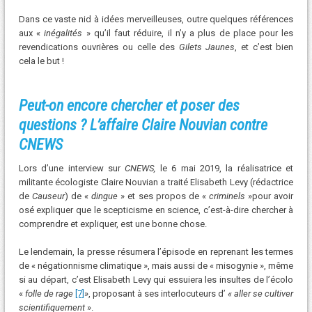
Dans ce vaste nid à idées merveilleuses, outre quelques références
aux «
inégalités
» qu’il faut réduire, il n’y a plus de place pour les
revendications ouvrières ou celle des
Gilets Jaunes
, et c’est bien
cela le but !
Peut-on encore chercher et poser des
questions ? L’affaire Claire Nouvian contre
CNEWS
Lors d’une interview sur
CNEWS,
le 6 mai 2019, la réalisatrice et
militante écologiste Claire Nouvian a traité Elisabeth Levy (rédactrice
de
Causeur
) de «
dingue
» et ses propos de «
criminels
»pour avoir
osé expliquer que le scepticisme en science, c’est-à-dire chercher à
comprendre et expliquer, est une bonne chose.
Le lendemain, la presse résumera l’épisode en reprenant les termes
de « négationnisme climatique », mais aussi de « misogynie », même
si au départ, c’est Elisabeth Levy qui essuiera les insultes de l’écolo
«
folle de rage
[7]
», proposant à ses interlocuteurs d’
« aller se cultiver
scientifiquement
».