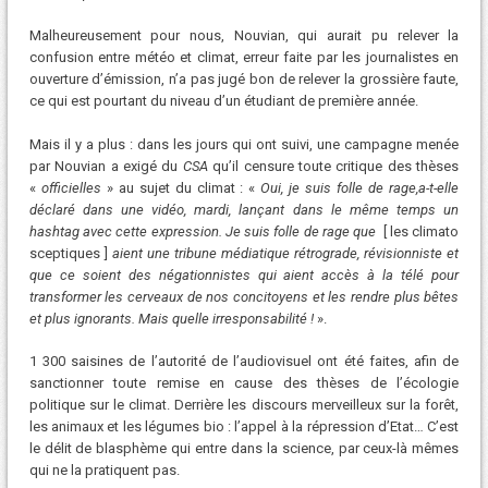
Malheureusement pour nous, Nouvian, qui aurait pu relever la
confusion entre météo et climat, erreur faite par les journalistes en
ouverture d’émission, n’a pas jugé bon de relever la grossière faute,
ce qui est pourtant du niveau d’un étudiant de première année.
Mais il y a plus : dans les jours qui ont suivi, une campagne menée
par Nouvian a exigé du
CSA
qu’il censure toute critique des thèses
«
officielles
» au sujet du climat : «
Oui, je suis folle de rage,a-t-elle
déclaré dans une vidéo, mardi, lançant dans le même temps un
hashtag avec cette expression. Je suis folle de rage que
[ les climato
sceptiques ]
aient une tribune médiatique rétrograde, révisionniste et
que ce soient des négationnistes qui aient accès à la télé pour
transformer les cerveaux de nos concitoyens et les rendre plus bêtes
et plus ignorants. Mais quelle irresponsabilité !
».
1 300 saisines de l’autorité de l’audiovisuel ont été faites, afin de
sanctionner toute remise en cause des thèses de l’écologie
politique sur le climat. Derrière les discours merveilleux sur la forêt,
les animaux et les légumes bio : l’appel à la répression d’Etat… C’est
le délit de blasphème qui entre dans la science, par ceux-là mêmes
qui ne la pratiquent pas.