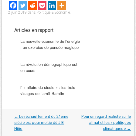
2 juin 2019
dans
Politique & Economie
.
Articles en rapport
La nouvelle économie de l’énergie
: un exercice de pensée magique
La révolution démographique est
en cours
l’ « affaire du siècle » : les trois
visages de l’arrêt Baratin
Navigation
←
Le réchauffement du 21ème
Pour un regard réaliste sur le
dans
siècle est pour moitié dû à El
climat et les « politiques
les
Niño
climatiques »
→
articles