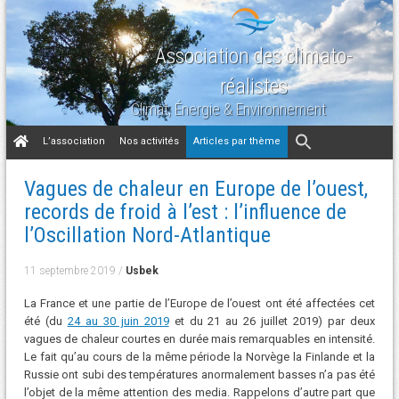
Association des climato-
réalistes
Climat, Énergie & Environnement
Aller
L’association
Nos activités
Articles par thème
au
contenu
Vagues de chaleur en Europe de l’ouest,
records de froid à l’est : l’influence de
l’Oscillation Nord-Atlantique
11 septembre 2019
/
Usbek
La France et une partie de l’Europe de l’ouest ont été affectées cet
été (du
24 au 30 juin 2019
et du 21 au 26 juillet 2019) par deux
vagues de chaleur courtes en durée mais remarquables en intensité.
Le fait qu’au cours de la même période la Norvège la Finlande et la
Russie ont subi des températures anormalement basses n’a pas été
l’objet de la même attention des media. Rappelons d’autre part que