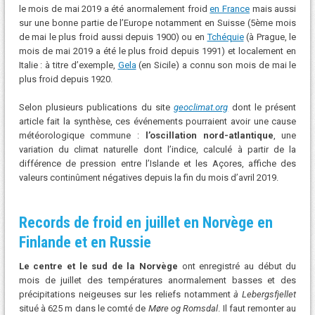
le mois de mai 2019 a été anormalement froid
en France
mais aussi
sur une bonne partie de l’Europe notamment en Suisse (5ème mois
de mai le plus froid aussi depuis 1900) ou en
Tchéquie
(à Prague, le
mois de mai 2019 a été le plus froid depuis 1991) et localement en
Italie : à titre d’exemple,
Gela
(en Sicile) a connu son mois de mai le
plus froid depuis 1920.
Selon plusieurs publications du site
geoclimat.org
dont le présent
article fait la synthèse, ces événements pourraient avoir une cause
météorologique commune :
l’oscillation nord-atlantique
, une
variation du climat naturelle dont l’indice, calculé à partir de la
différence de pression entre l’Islande et les Açores, affiche des
valeurs continûment négatives depuis la fin du mois d’avril 2019.
Records de froid en juillet en Norvège en
Finlande et en Russie
Le centre et le sud de la Norvège
ont enregistré au début du
mois de juillet des températures anormalement basses et des
précipitations neigeuses sur les reliefs notamment
à Lebergsfjellet
situé à 625 m dans le comté de
Møre og Romsdal
. Il faut remonter au