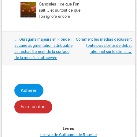
Canicules : ce que l’on
sait… et surtout ce que
l’on ignore encore
Navigation
←
Ouragans majeurs en Floride :
Comment les médias détruisent
dans
aucune augmentation attribuable
toute possibilité de débat
les
au réchauffement de la surface
rationnel sur le climat
→
articles
de la mer n’est observée
Adhérer
Faire un don
Livres
Le livre de Guillaume de Rouville