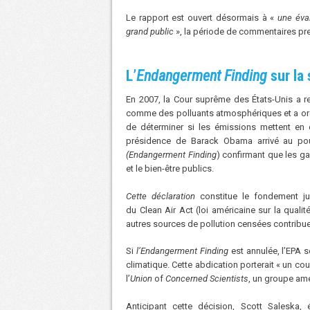
Le rapport est ouvert désormais à «
une éva
grand public
», la période de commentaires pre
L’
Endangerment Finding
sur la 
En 2007, la Cour suprême des États-Unis a re
comme des polluants atmosphériques et a ord
de déterminer si les émissions mettent en 
présidence de Barack Obama arrivé au pou
(Endangerment Finding
) confirmant que les ga
et le bien-être publics.
Cette déclaration
constitue le fondement ju
du Clean Air Act (loi américaine sur la qualité
autres sources de pollution censées contribue
Si
l’Endangerment Finding
est annulée, l’EPA 
climatique. Cette abdication porterait « un cou
l’
Union
of
Concerned Scientists
, un groupe amé
Anticipant cette décision, Scott Saleska,