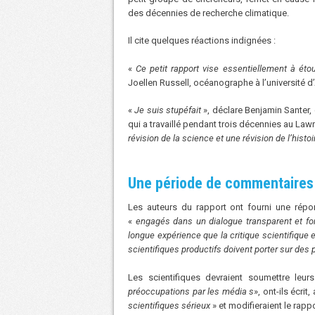
des décennies de recherche climatique.
Il cite quelques réactions indignées :
«
Ce petit rapport vise essentiellement à éto
Joellen Russell, océanographe à l’université d’A
«
Je suis stupéfait
», déclare Benjamin Santer,
qui a travaillé pendant trois décennies au Law
révision de la science et une révision de l’histo
Une période de commentaires 
Les auteurs du rapport ont fourni une répon
«
engagés dans un dialogue transparent et fon
longue expérience que la critique scientifique 
scientifiques productifs doivent porter sur des 
Les scientifiques devraient soumettre le
préoccupations par les média s
», ont-ils écri
scientifiques sérieux
» et modifieraient le rapp