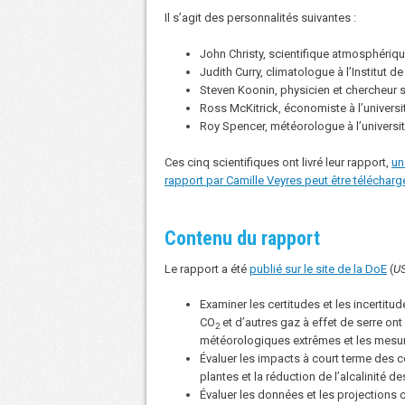
Il s’agit des personnalités suivantes :
John Christy, scientifique atmosphérique
Judith Curry, climatologue à l’Institut d
Steven Koonin, physicien et chercheur sen
Ross McKitrick, économiste à l’universi
Roy Spencer, météorologue à l’universi
Ces cinq scientifiques ont livré leur rapport,
un
rapport par Camille Veyres peut être téléchargé
Contenu du rapport
Le rapport a été
publié sur le site de la DoE
(
US
Examiner les certitudes et les incertit
CO
et d’autres gaz à effet de serre ont
2
météorologiques extrêmes et les mesure
Évaluer les impacts à court terme des 
plantes et la réduction de l’alcalinité d
Évaluer les données et les projections