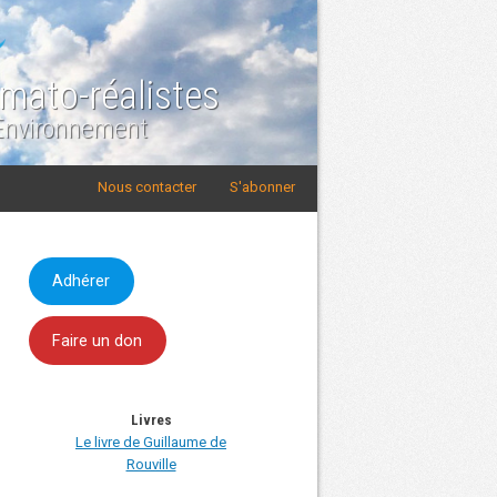
imato-réalistes
 Environnement
Nous contacter
S'abonner
Adhérer
Faire un don
Livres
Le livre de Guillaume de
Rouville