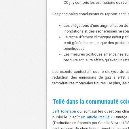
CO
, y compris les estimations du réch
2
Les principales conclusions du rapport sont le
Les allégations d’une augmentation de 
inondations et des sécheresses ne sont
Le réchauffement climatique induit par 
croit généralement, et que des politiqu
bénéfiques ;
Les mesures politiques américaines aur
produiraient leurs effets qu’avec un ret
Les experts contestent que le dioxyde de car
réduction des émissions de gaz à effet de
températures mondiales futures. De plus, les 
Tollé dans la communauté sci
Jeff Tollefson
qui écrit sur les questions cl
publié le 7 août
un article intitulé
« Outrage 
(Traduction en français par Camille Veyres té
petit groupe de chercheurs, remet en cause 