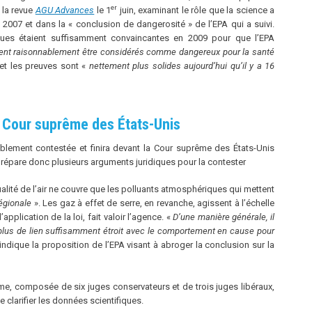
er
 la revue
AGU Advances
le 1
juin, examinant le rôle que la science a
2007 et dans la « conclusion de dangerosité » de l’EPA qui a suivi.
iques étaient suffisamment convaincantes en 2009 pour que l’EPA
ent raisonnablement être considérés comme dangereux pour la santé
, et les preuves sont «
nettement plus solides aujourd’hui qu’il y a 16
la Cour suprême des États-Unis
blement contestée et finira devant la Cour suprême des États-Unis
 prépare donc plusieurs arguments juridiques pour la contester
 qualité de l’air ne couvre que les polluants atmosphériques qui mettent
régionale
». Les gaz à effet de serre, en revanche, agissent à l’échelle
plication de la loi, fait valoir l’agence. «
D’une manière générale, il
’a plus de lien suffisamment étroit avec le comportement en cause pour
 indique la proposition de l’EPA visant à abroger la conclusion sur la
rême, composée de six juges conservateurs et de trois juges libéraux,
 clarifier les données scientifiques.