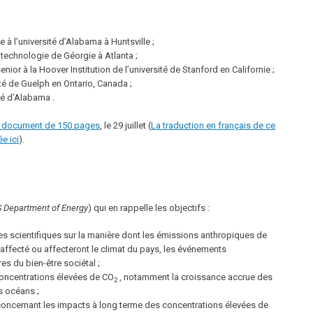
 à l’université d’Alabama à Huntsville ;
e technologie de Géorgie à Atlanta ;
ior à la Hoover Institution de l’université de Stanford en Californie ;
té de Guelph en Ontario, Canada ;
té d’Alabama .
 document de 150 pages
, le 29 juillet (
La traduction en français de ce
e ici
).
 Department of Energy
) qui en rappelle les objectifs :
udes scientifiques sur la manière dont les émissions anthropiques de
 affecté ou affecteront le climat du pays, les événements
s du bien-être sociétal ;
concentrations élevées de CO
, notamment la croissance accrue des
2
es océans ;
 concernant les impacts à long terme des concentrations élevées de