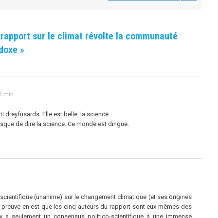
 rapport sur le climat révolte la communauté
odoxe
»
6 min
i dreyfusards. Elle est belle, la science.
 risque de dire la science. Ce monde est dingue.
 scientifique (unanime) sur le changement climatique (et ses origines
la preuve en est que les cinq auteurs du rapport sont eux-mêmes des
 y a seulement un consensus politico-scientifique à une immense