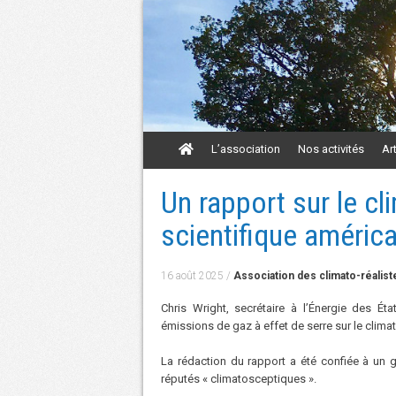
Aller
L’association
Nos activités
Ar
au
contenu
Aller
Un rapport sur le c
au
contenu
scientifique améric
16 août 2025
/
Association des climato-réalist
Chris Wright, secrétaire à l’Énergie des 
émissions de gaz à effet de serre sur le climat
La rédaction du rapport a été confiée à un 
réputés « climatosceptiques ».