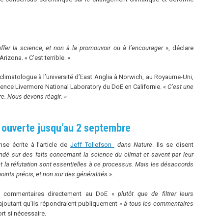
uffer la science, et non à la promouvoir ou à l’encourager
», déclare
rizona. « C’est terrible. »
 climatologue à l’université d’East Anglia à Norwich, au Royaume-Uni,
rence Livermore National Laboratory du DoE en Californie. «
C’est une
ire. Nous devons réagir
. »
ouverte jusqu’au 2 septembre
se écrite à l’article de
Jeff Tollefson
dans Nature
. Ils se disent
dé sur des faits concernant la science du climat et savent par leur
et la réfutation sont essentielles à ce processus. Mais les désaccords
points précis, et non sur des généralités
».
urs commentaires directement au DoE «
plutôt que de filtrer leurs
t, ajoutant qu’ils répondraient publiquement «
à tous les commentaires
ort si nécessaire.