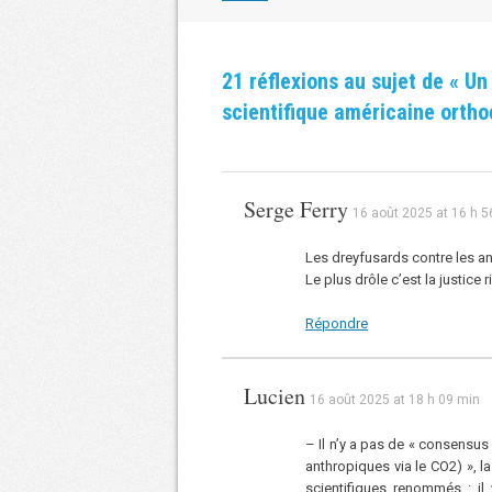
les
articles
21 réflexions au sujet de «
Un
scientifique américaine orth
Serge Ferry
16 août 2025 at 16 h 5
Les dreyfusards contre les ant
Le plus drôle c’est la justice
Répondre
Lucien
16 août 2025 at 18 h 09 min
– Il n’y a pas de « consensus
anthropiques via le CO2) », 
scientifiques renommés : il