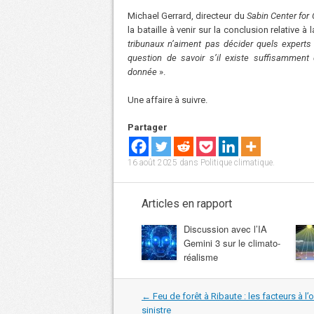
Michael Gerrard, directeur du
Sabin Center for
la bataille à venir sur la conclusion relative 
tribunaux n’aiment pas décider quels experts 
question de savoir s’il existe suffisamment
donnée
».
Une affaire à suivre.
Partager
16 août 2025
dans
Politique climatique
.
Articles en rapport
Discussion avec l’IA
Gemini 3 sur le climato-
réalisme
Navigation
←
Feu de forêt à Ribaute : les facteurs à l’
dans
sinistre