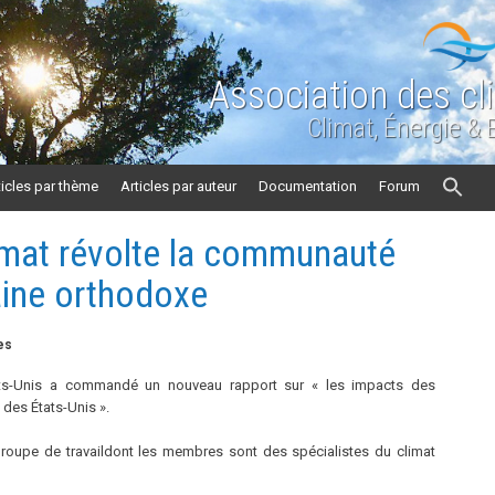
Association des cl
Climat, Énergie &
ticles par thème
Articles par auteur
Documentation
Forum
limat révolte la communauté
aine orthodoxe
es
États-Unis a commandé un nouveau rapport sur « les impacts des
 des États-Unis ».
groupe de travaildont les membres sont des spécialistes du climat