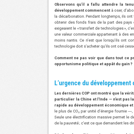
Observons qu’il a fallu attendre la te
développement commencent
à oser, d’abo
la décarbonation. Pendant longtemps, ils ont f
obtenir des fonds frais de la part des pays d
exigeaient le « transfert de technologies », c’
une valeur commerciale appartenant à des entr
moins nantis. Ce n’est que lorsqu’ils ont com
technologie doit s’acheter qu’ils ont osé cesse
Comment ne pas voir que dans tout ce pr
opportunisme politique et appât du gain
?
L’urgence du développement c
Les dernières COP ont montré que la véri
particulier la Chine et l’Inde — n’est pas 
rapide au développement économique et 
le plus de CO₂ par unité d’énergie fournie ―, 
Seule une électrification massive permet le déc
de la pauvreté ; c’est ce que demandent les dir