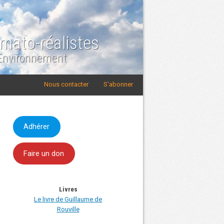
imato-réalistes
 Environnement
Nous contacter
S'abonner
Adhérer
Faire un don
Livres
Le livre de Guillaume de
Rouville