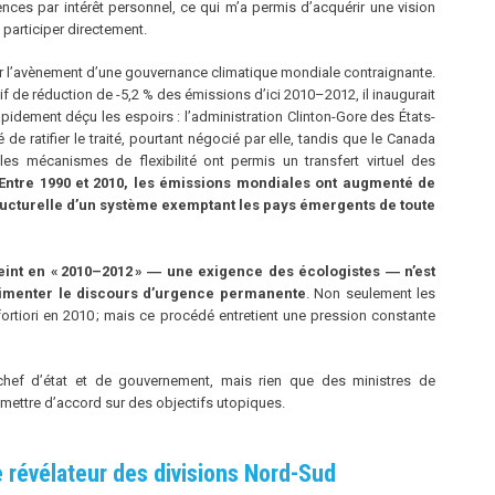
ences par intérêt personnel, ce qui m’a permis d’acquérir une vision
articiper directement.
 l’avènement d’une gouvernance climatique mondiale contraignante.
tif de réduction de -5,2 % des émissions d’ici 2010–2012, il inaugurait
apidement déçu les espoirs : l’administration Clinton-Gore des États-
de ratifier le traité, pourtant négocié par elle, tandis que le Canada
 les mécanismes de flexibilité ont permis un transfert virtuel des
Entre 1990 et 2010, les émissions mondiales ont augmenté de
tructurelle d’un système exemptant les pays émergents de toute
eint en «
2010–2012
» ― une exigence des écologistes ― n’est
alimenter le discours d’urgence permanente
. Non seulement les
 fortiori en 2010 ; mais ce procédé entretient une pression constante
 chef d’état et de gouvernement, mais rien que des ministres de
e mettre d’accord sur des objectifs utopiques.
 révélateur des divisions Nord-Sud