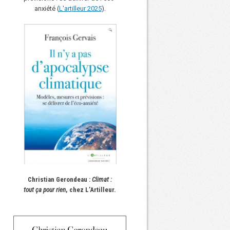
anxiété (
L'art
i
lleur 2025
).
Christian Gerondeau :
Climat :
tout ça pour rien
, chez L’Artilleur.