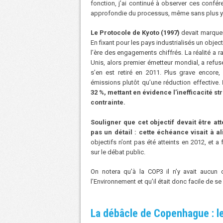
fonction, j’ai continué à observer ces confér
approfondie du processus, même sans plus y p
Le Protocole de Kyoto (1997)
devait marquer
En fixant pour les pays industrialisés un objec
l’ère des engagements chiffrés. La réalité a r
Unis, alors premier émetteur mondial, a refusé 
s’en est retiré en 2011. Plus grave encore,
émissions plutôt qu’une réduction effective.
32
%, mettant en évidence l’inefficacité s
contrainte.
Souligner que cet objectif devait être att
pas un détail
: cette échéance visait à 
objectifs n’ont pas été atteints en 2012, et a
sur le débat public.
On notera qu’à la COP3 il n’y avait aucun
l’Environnement et qu’il était donc facile de s
La débâcle de Copenhague : le