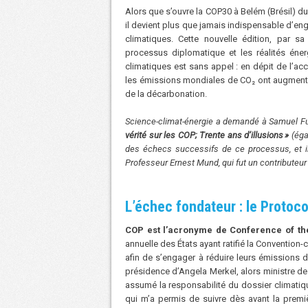
Alors que s’ouvre la COP30 à Belém (Brésil) d
il devient plus que jamais indispensable d’eng
climatiques. Cette nouvelle édition, par sa
processus diplomatique et les réalités éne
climatiques est sans appel : en dépit de l’a
les émissions mondiales de CO₂ ont augmenté
de la décarbonation.
Science-climat-énergie a demandé à Samuel Furf
vérité sur les COP; Trente ans d’illusions
»
(éga
des échecs successifs de ce processus, et in
Professeur Ernest Mund, qui fut un contributeur 
L’échec fondateur : le Protoco
COP est l’acronyme de Conference of the
annuelle des États ayant ratifié la Convention
afin de s’engager à réduire leurs émissions 
présidence d’Angela Merkel, alors ministre de
assumé la responsabilité du dossier climatiq
qui m’a permis de suivre dès avant la premi