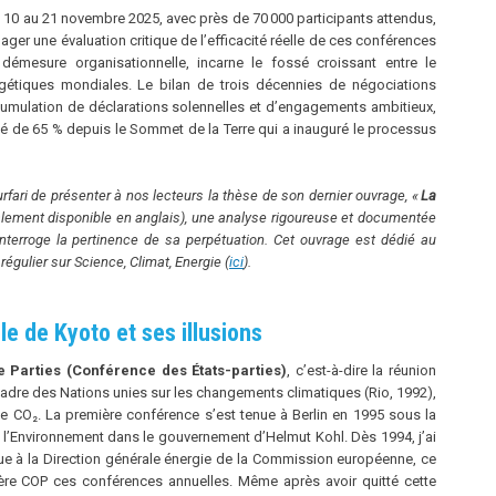
u 10 au 21 novembre 2025, avec près de 70 000 participants attendus,
ager une évaluation critique de l’efficacité réelle de ces conférences
 démesure organisationnelle, incarne le fossé croissant entre le
rgétiques mondiales. Le bilan de trois décennies de négociations
ccumulation de déclarations solennelles et d’engagements ambitieux,
 de 65 % depuis le Sommet de la Terre qui a inauguré le processus
ari de présenter à nos lecteurs la thèse de son dernier ouvrage, «
La
lement disponible en anglais), une analyse rigoureuse et documentée
terroge la pertinence de sa perpétuation.
Cet ouvrage est dédié au
régulier sur Science, Climat, Energie (
ici
).
le de Kyoto et ses illusions
 Parties (Conférence des États-parties)
, c’est-à-dire la réunion
-cadre des Nations unies sur les changements climatiques (Rio, 1992),
de CO₂. La première conférence s’est tenue à Berlin en 1995 sous la
 l’Environnement dans le gouvernement d’Helmut Kohl. Dès 1994, j’ai
ue à la Direction générale énergie de la Commission européenne, ce
ère COP ces conférences annuelles. Même après avoir quitté cette