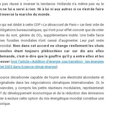
a pas réussi à inverser la tendance. Hollande n’a même pas eu le
 ne lui a servi à rien. Ni à lui ni aux autres si ce n’est de faire
ient inversé la marche du monde.
tre qui est dédié à cette COP «
Le désaccord de Paris »
car ilest vide de
obligations bureaucratiques, qui n’ont pour effet concret que de créer
ronie du sort, génère du CO₂ supplémentaire inutile. Une belle farce
es fossiles mondiales n’ont cessé d’augmenter. Leur part reste
mondial.
Rien dans cet accord ne change réellement les choix
ossiles étant toujours plébiscitées car sur dix ans elles
emande, c’est-à-dire que le gouffre qu’il y a entre elles et les
creuser
(
voir l’article « Addition d’énergie, pas transition : les énergies
illet 2025 dans Science-climat-énergie
).
 source décarbonée capable de fournir une électricité abondante et
inalisée dans les négociations climatiques internationales. Or, le
ancées, y compris les petits réacteurs modulaires, représenterait
tif du développement économique et de la réduction des émissions
ter à exclure cette option du mix énergétique mondial constitue une
torique.