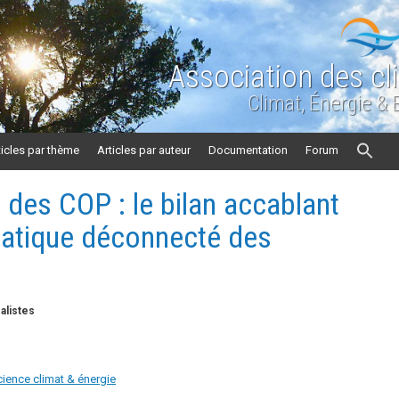
Association des cl
Climat, Énergie &
ticles par thème
Articles par auteur
Documentation
Forum
 des COP : le bilan accablant
matique déconnecté des
alistes
cience climat & énergie