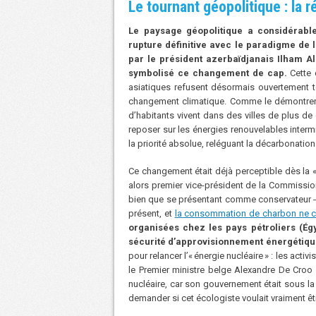
Le tournant géopolitique : la
Le paysage géopolitique a considérabl
rupture définitive avec le paradigme de l
par le président azerbaïdjanais Ilham Al
symbolisé ce changement de cap.
Cette d
asiatiques refusent désormais ouvertement t
changement climatique. Comme le démontrent 
d’habitants vivent dans des villes de plus de 
reposer sur les énergies renouvelables inter
la priorité absolue, reléguant la décarbonatio
Ce changement était déjà perceptible dès la 
alors premier vice-président de la Commissi
bien que se présentant comme conservateur ― 
présent, et
la consommation de charbon ne c
organisées chez les pays pétroliers (Ég
sécurité d’approvisionnement énergétiqu
pour relancer l’« énergie nucléaire » : les activ
le Premier ministre belge Alexandre De Croo é
nucléaire, car son gouvernement était sous l
demander si cet écologiste voulait vraiment êt