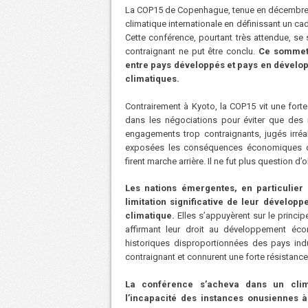
La COP15 de Copenhague, tenue en décembre 2
climatique internationale en définissant un c
Cette conférence, pourtant très attendue, se
contraignant ne put être conclu.
Ce sommet 
entre pays développés et
pays en dévelop
climatiques.
Contrairement à Kyoto, la COP15 vit une fort
dans les négociations pour éviter que des 
engagements trop contraignants, jugés irré
exposées les conséquences économiques dr
firent marche arrière. Il ne fut plus question d
Les nations émergentes, en particulier 
limitation significative de leur dévelo
climatique.
Elles s’appuyèrent sur le princi
affirmant leur droit au développement éc
historiques disproportionnées des pays indus
contraignant et connurent une forte résistance 
La conférence s’acheva dans un clima
l’incapacité des instances onusiennes à