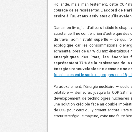
Hollande, mais manifestement, cette COP n’
courage de se représenter.
L’accord de Paris
croire à l’UE et aux activistes qu’ils ava
Dans mon livre, j’ai d’ailleurs intitulé le chapi
substance. Il ne contient rien d’autre que des 
du travail administratif superflu — ce qui, i
écologique car les consommations d’énergi
écrasante, près de 87 % du mix énergétique 
énergétiques des États, les énergies f
représentent 77 % de la croissance de la d
énergies renouvelables ne cesse de se 
fossiles restent le socle du progrès » du 18 ju
Paradoxalement, l’énergie nucléaire — seule
pilotable — demeurait jusqu’à la COP 28 marg
développement de technologies nucléaires av
une solution crédible face au double impéra
de CO₂ pour ceux qui y croient encore. Persis
erreur stratégique majeure, voire une faute his