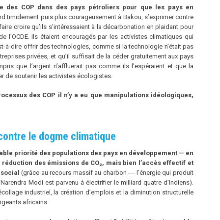
nue des COP dans des pays pétroliers pour que les pays en
rd timidement puis plus courageusement à Bakou, s’exprimer contre
aire croire qu’ils s’intéressaient à la décarbonation en plaidant pour
e l’OCDE. Ils étaient encouragés par les activistes climatiques qui
est-à-dire offrir des technologies, comme si la technologie n’était pas
eprises privées, et qu’il suffisait de la céder gratuitement aux pays
pris que l’argent n’affluerait pas comme ils l’espéraient et que la
r de soutenir les activistes écologistes.
ocessus des COP il n’y a eu que manipulations idéologiques,
ontre le dogme climatique
table priorité des populations des pays en développement — en
la réduction des émissions de CO₂, mais bien l’accès effectif et
social
(grâce au recours massif au charbon ― l’énergie qui produit
Narendra Modi est parvenu à électrifier le milliard quatre d’Indiens).
ollage industriel, la création d’emplois et la diminution structurelle
igeants africains.