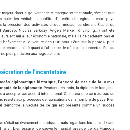
majeur dans la gouvernance climatique internationale, révélant que
muler les véritables conflits d’intérêts stratégiques entre pays
la pression des activistes et des médias, les chefs d’État et de
arroso, Nicolas Sarkozy, Angela Merkel, Xi Jinping,…) ont été
auraient nui à leur économie nationale, mais ils ne cédèrent pas et
nt brièvement à l’ouverture des COP pour « être sur la photo », puis
oute responsabilité quant à l’absence de décisions concrètes. Pris au
 ne plus participer aux négociations.
sécration de l’incantatoire
ès diplomatique historique, l’Accord de Paris de la COP21
rançais de la diplomatie
. Pendant des mois, la diplomatie française
à accepter cet accord international. On notera que ce n’est pas un
as résisté aux processus de ratifications dans nombre de pays. Rien
onal démontre la vacuité de ce qui est présenté comme un succès
ue c’était un événement historique… mais regardons les faits, dix ans
l fallait bien essayer de sauver le mandat présidentiel de François