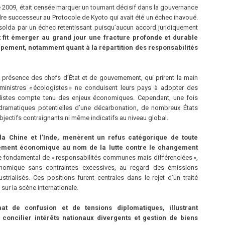
009, était censée marquer un tournant décisif dans la gouvernance
adre successeur au Protocole de Kyoto qui avait été un échec inavoué.
 solda par un échec retentissant puisqu’aucun accord juridiquement
fit émerger au grand jour une fracture profonde et durable
pement, notamment quant à la répartition des responsabilités
e présence des chefs d’État et de gouvernement, qui prirent la main
ministres « écologistes » ne conduisent leurs pays à adopter des
alistes compte tenu des enjeux économiques. Cependant, une fois
amatiques potentielles d’une décarbonation, de nombreux États
’objectifs contraignants ni même indicatifs au niveau global.
la Chine et l’Inde, menèrent un refus catégorique de toute
ppement économique au nom de la lutte contre le changement
pe fondamental de « responsabilités communes mais différenciées »,
onomique sans contraintes excessives, au regard des émissions
trialisés. Ces positions furent centrales dans le rejet d’un traité
sur la scène internationale.
t de confusion et de tensions diplomatiques, illustrant
 concilier intérêts nationaux divergents et gestion de biens