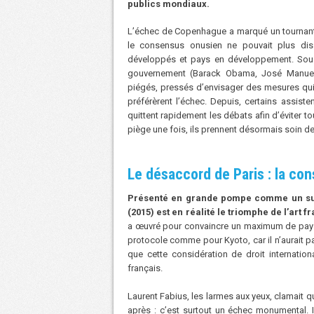
publics mondiaux.
L’échec de Copenhague a marqué un tournant 
le consensus onusien ne pouvait plus dissi
développés et pays en développement. Sous 
gouvernement (Barack Obama, José Manuel B
piégés, pressés d’envisager des mesures qui 
préférèrent l’échec. Depuis, certains assiste
quittent rapidement les débats afin d’éviter t
piège une fois, ils prennent désormais soin de
Le désaccord de Paris : la con
Présenté en grande pompe comme un succ
(2015) est en réalité le triomphe de l’art f
a œuvré pour convaincre un maximum de pays 
protocole comme pour Kyoto, car il n’aurait p
que cette considération de droit internati
français.
Laurent Fabius, les larmes aux yeux, clamait q
après : c’est surtout un échec monumental. I