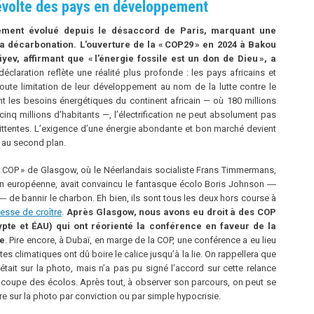
 révolte des pays en développement
ement évolué depuis le désaccord de Paris, marquant une
a décarbonation. L’ouverture de la «
COP29
» en 2024 à Bakou
iyev, affirmant que «
l’énergie fossile est un don de Dieu
», a
éclaration reflète une réalité plus profonde : les pays africains et
oute limitation de leur développement au nom de la lutte contre le
les besoins énergétiques du continent africain — où 180 millions
cinq millions d’habitants —, l’électrification ne peut absolument pas
mittentes. L’exigence d’une énergie abondante et bon marché devient
n au second plan.
« COP » de Glasgow, où le Néerlandais socialiste Frans Timmermans,
on européenne, avait convaincu le fantasque écolo Boris Johnson ―
de bannir le charbon. Eh bien, ils sont tous les deux hors course à
esse de croître
.
Après Glasgow, nous avons eu droit à des COP
ypte et ÉAU) qui ont réorienté la conférence en faveur de la
e
. Pire encore, à Dubaï, en marge de la COP, une conférence a eu lieu
istes climatiques ont dû boire le calice jusqu’à la lie. On rappellera que
tait sur la photo, mais n’a pas pu signé l’accord sur cette relance
a coupe des écolos. Après tout, à observer son parcours, on peut se
re sur la photo par conviction ou par simple hypocrisie.