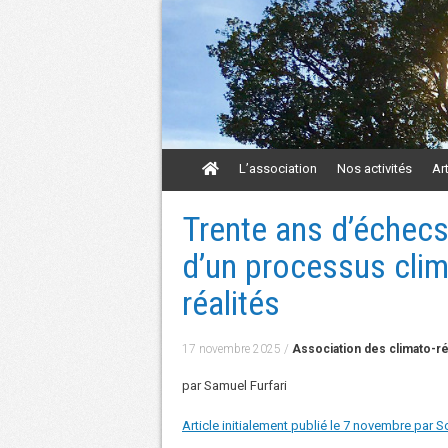
Aller
L’association
Nos activités
Ar
au
contenu
Aller
Trente ans d’échecs
au
contenu
d’un processus cli
réalités
17 novembre 2025
/
Association des climato-ré
par Samuel Furfari
Article initialement publié le 7 novembre par S