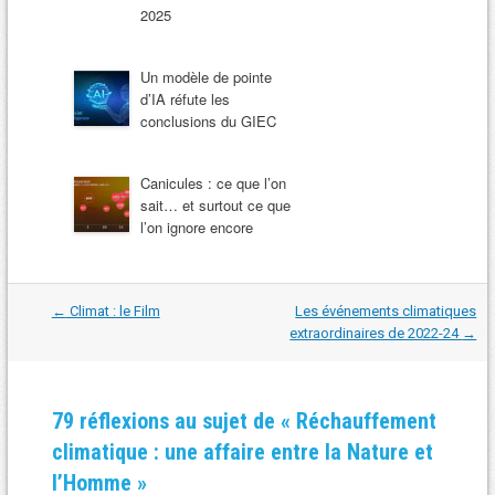
2025
Un modèle de pointe
d’IA réfute les
conclusions du GIEC
Canicules : ce que l’on
sait… et surtout ce que
l’on ignore encore
Navigation
←
Climat : le Film
Les événements climatiques
dans
extraordinaires de 2022-24
→
les
articles
79 réflexions au sujet de «
Réchauffement
climatique : une affaire entre la Nature et
l’Homme
»