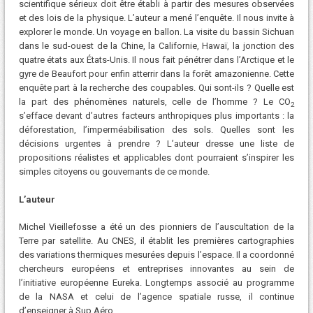
scientifique sérieux doit être établi à partir des mesures observées
et des lois de la physique. L’auteur a mené l’enquête. Il nous invite à
explorer le monde. Un voyage en ballon. La visite du bassin Sichuan
dans le sud-ouest de la Chine, la Californie, Hawaï, la jonction des
quatre états aux États-Unis. Il nous fait pénétrer dans l’Arctique et le
gyre de Beaufort pour enfin atterrir dans la forêt amazonienne. Cette
enquête part à la recherche des coupables. Qui sont-ils ? Quelle est
la part des phénomènes naturels, celle de l’homme ? Le CO
2
s’efface devant d’autres facteurs anthropiques plus importants : la
déforestation, l’imperméabilisation des sols. Quelles sont les
décisions urgentes à prendre ? L’auteur dresse une liste de
propositions réalistes et applicables dont pourraient s’inspirer les
simples citoyens ou gouvernants de ce monde.
L’auteur
Michel Vieillefosse a été un des pionniers de l’auscultation de la
Terre par satellite. Au CNES, il établit les premières cartographies
des variations thermiques mesurées depuis l’espace. Il a coordonné
chercheurs européens et entreprises innovantes au sein de
l’initiative européenne Eureka. Longtemps associé au programme
de la NASA et celui de l’agence spatiale russe, il continue
d’enseigner à Sup Aéro.