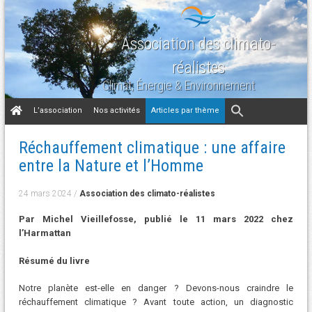
Association des climato-
réalistes
Climat, Énergie & Environnement
Aller
L’association
Nos activités
Articles par thème
au
contenu
Réchauffement climatique : une affaire
entre la Nature et l’Homme
24 mars 2024
/
Association des climato-réalistes
Par Michel Vieillefosse, publié le 11 mars 2022 chez
l’Harmattan
Résumé du livre
Notre planète est-elle en danger ? Devons-nous craindre le
réchauffement climatique ? Avant toute action, un diagnostic