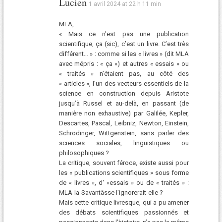
Lucien
1 avril 2024 at 22 h 11 min
MLA,
« Mais ce n’est pas une publication
scientifique, ça (sic), c’est un livre. C’est très
différent… » : comme si les « livres » (dit MLA
avec mépris : « ça ») et autres « essais » ou
« traités » n’étaient pas, au côté des
« articles », l’un des vecteurs essentiels de la
science en construction depuis Aristote
jusqu’à Russel et au-delà, en passant (de
manière non exhaustive) par Galilée, Kepler,
Descartes, Pascal, Leibniz, Newton, Einstein,
Schrödinger, Wittgenstein, sans parler des
sciences sociales, linguistiques ou
philosophiques ?
La critique, souvent féroce, existe aussi pour
les « publications scientifiques » sous forme
de « livres », d' »essais » ou de « traités » :
MLA-la-Savantâsse l’ignorerait-elle ?
Mais cette critique livresque, qui a pu amener
des débats scientifiques passionnés et