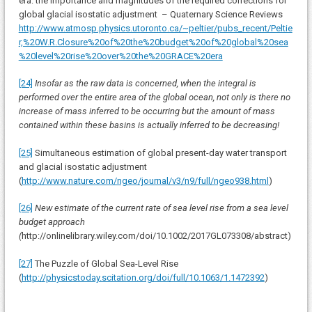
era: the importance and magnitudes of the required corrections for
global glacial isostatic adjustment – Quaternary Science Reviews
http://www.atmosp.physics.utoronto.ca/~peltier/pubs_recent/Peltie
r,%20W.R.Closure%20of%20the%20budget%20of%20global%20sea
%20level%20rise%20over%20the%20GRACE%20era
[24]
Insofar as the raw data is concerned, when the integral is
performed over the entire area of the global ocean, not only is there no
increase of mass inferred to be occurring but the amount of mass
contained within these basins is actually inferred to be decreasing!
[25]
Simultaneous estimation of global present-day water transport
and glacial isostatic adjustment
(
http://www.nature.com/ngeo/journal/v3/n9/full/ngeo938.html
)
[26]
New estimate of the current rate of sea level rise from a sea level
budget approach
(
http://onlinelibrary.wiley.com/doi/10.1002/2017GL073308/abstract)
[27]
The Puzzle of Global Sea-Level Rise
(
http://physicstoday.scitation.org/doi/full/10.1063/1.1472392
)