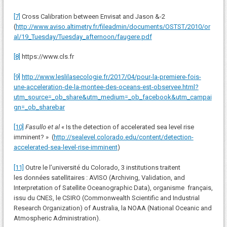
[7]
Cross Calibration between Envisat and Jason &-2
(
http://www.aviso.altimetry.fr/fileadmin/documents/OSTST/2010/or
al/19_Tuesday/Tuesday_afternoon/faugere.pdf
[8]
https://www.cls.fr
[9]
http://www.leslilasecologie.fr/2017/04/pour-la-premiere-fois-
une-acceleration-de-la-montee-des-oceans-est-observee.html?
utm_source=_ob_share&utm_medium=_ob_facebook&utm_campai
gn=_ob_sharebar
[10]
Fasullo et al
« Is the detection of accelerated sea level rise
imminent? » (
http://sealevel.colorado.edu/content/detection-
accelerated-sea-level-rise-imminent
)
[11]
Outre le l’université du Colorado, 3 institutions traitent
les données satellitaires : AVISO (Archiving, Validation, and
Interpretation of Satellite Oceanographic Data), organisme français,
issu du CNES, le CSIRO (Commonwealth Scientific and Industrial
Research Organization) of Australia, la NOAA (National Oceanic and
Atmospheric Administration).