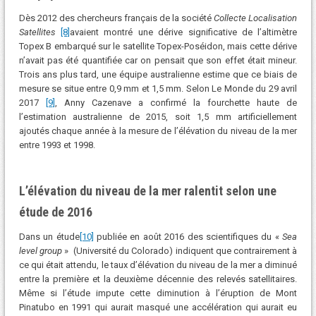
Dès 2012 des chercheurs français de la société
Collecte Localisation
Satellites
[8]
avaient montré une dérive significative de l’altimètre
Topex B embarqué sur le satellite Topex-Poséidon, mais cette dérive
n’avait pas été quantifiée car on pensait que son effet était mineur.
Trois ans plus tard, une équipe australienne estime que ce biais de
mesure se situe entre 0,9 mm et 1,5 mm. Selon Le Monde du 29 avril
2017
[9]
, Anny Cazenave a confirmé la fourchette haute de
l’estimation australienne de 2015, soit 1,5 mm artificiellement
ajoutés chaque année à la mesure de l’élévation du niveau de la mer
entre 1993 et 1998.
L’élévation du niveau de la mer ralentit selon une
étude de 2016
Dans un étude
[10]
publiée en août 2016 des scientifiques du «
Sea
level group
» (Université du Colorado) indiquent que contrairement à
ce qui était attendu, le taux d’élévation du niveau de la mer a diminué
entre la première et la deuxième décennie des relevés satellitaires.
Même si l’étude impute cette diminution à l’éruption de Mont
Pinatubo en 1991 qui aurait masqué une accélération qui aurait eu