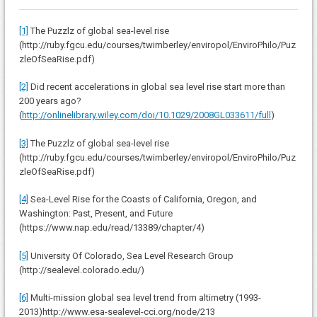
[1]
The Puzzlz of global sea-level rise
(http://ruby.fgcu.edu/courses/twimberley/enviropol/EnviroPhilo/Puz
zleOfSeaRise.pdf)
[2]
Did recent accelerations in global sea level rise start more than
200 years ago?
(
http://onlinelibrary.wiley.com/doi/10.1029/2008GL033611/full
)
[3]
The Puzzlz of global sea-level rise
(http://ruby.fgcu.edu/courses/twimberley/enviropol/EnviroPhilo/Puz
zleOfSeaRise.pdf)
[4]
Sea-Level Rise for the Coasts of California, Oregon, and
Washington: Past, Present, and Future
(https://www.nap.edu/read/13389/chapter/4)
[5]
University Of Colorado, Sea Level Research Group
(http://sealevel.colorado.edu/)
[6]
Multi-mission global sea level trend from altimetry (1993-
2013)http://www.esa-sealevel-cci.org/node/213