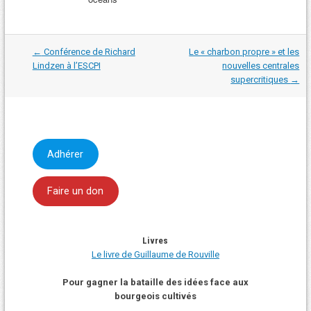
Navigation
←
Conférence de Richard
Le « charbon propre » et les
dans
Lindzen à l’ESCPI
nouvelles centrales
les
supercritiques
→
articles
Adhérer
Faire un don
Livres
Le livre de Guillaume de Rouville
Pour gagner la bataille des idées face aux
bourgeois cultivés