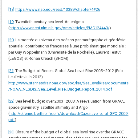
[18]
https://www.nap.edu/read/13389/chapter/4#26
[19]
Twentieth century sea level: An enigma
(
https://www.ncbi.nlm.nih.gov/pmc/articles/PMC124440/
)
[20]
La montée du niveau des océans par marégraphe et géodésie
spatiale : contributions françaises à une problématique mondiale :
par Guy Wöppelmann (Université de la Rochelle), Laurent Testut
(LEGOS) et Ronan Créach (SHOM)
[21]
The Budget of Recent Global Sea Level Rise 2005–2012 (Eric
Leuliette Juin 2012)
http://www.star.nesdis.noaa.gov/sod/lsa/SeaLevelRise/documents
/NOAA_NESDIS_Sea_Level_Rise_Budget_Report_2014.pdf
[22]
Sea level budget over 2003–2008: A reevaluation from GRACE
space gravimetry, satellite altimetry and Argo
(
http://etienne.berthier.free.fr/download/Cazenave_et_al_GPC_2009.
pdf
)
[23]
Closure of the budget of global sea level rise over the GRACE