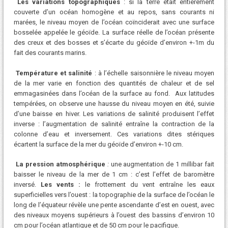
Les variations topographiques
: si la terre était entièrement
couverte d’un océan homogène et au repos, sans courants ni
marées, le niveau moyen de l’océan coïnciderait avec une surface
bosselée appelée le géoïde. La surface réelle de l’océan présente
des creux et des bosses et s’écarte du géoïde d’environ +-1m du
fait des courants marins.
Température et salinité
: à l’échelle saisonnière le niveau moyen
de la mer varie en fonction des quantités de chaleur et de sel
emmagasinées dans l’océan de la surface au fond. Aux latitudes
tempérées, on observe une hausse du niveau moyen en été, suivie
d’une baisse en hiver. Les variations de salinité produisent l’effet
inverse : l’augmentation de salinité entraîne la contraction de la
colonne d’eau et inversement. Ces variations dites stériques
écartent la surface de la mer du géoïde d’environ +-10 cm.
La pression atmosphérique
:
une augmentation de 1 millibar fait
baisser le niveau de la mer de 1 cm : c’est l’effet de baromètre
inversé.
Les vents :
le frottement du vent entraîne les eaux
superficielles vers l’ouest : la topographie de la surface de l’océan le
long de l’équateur révèle une pente ascendante d’est en ouest, avec
des niveaux moyens supérieurs à l’ouest des bassins d’environ 10
cm pour l’océan atlantique et de 50 cm pour le pacifique.