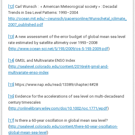
[12]
Carl Wunsch : « American Meteorogical society » : Decadal
Trends in Sea Level Patterns: 1993–2004
http://ocean.mit.edu/~cwunsch/papersonline/Wunschetal_jclimate_
2007_published.pdf
[13]
A new assessment of the error budget of global mean sea level
rate estimated by satellite altimetry over 1993–2008
(
http://www.ocean-sci.net/5/193/2009/os-5-193-2009.pdf
)
[14]
GMSL and Multivariate ENSO Index
(
http://sealevel.colorado.edu/content/2016rel4-gmsl-and-
multivariate-enso-index
[15]
https://www.nap.edu/read/13389/chapter/4#28
[16]
Evidence for the accelerations of sea level on multi-decadeand
century timescales
(
http://onlinelibrary.wiley.com/doi/10.1002/joc.1771/epdf
)
[17]
Is there a 60-year oscillation in global mean sea level?
(
http://sealevel.colorado.edu/content/there-60-year-oscillation-
global-mean-sea-level
)