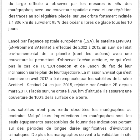
du large difficile à observer par les mesures
in situ
des
marégraphes, avec une couverture spatiale dense et une répétition
des traces au sol régulière; placés sur une orbite fortement inclinée
à 1 336 km ils survolent 95 % des océans libres de glace tous les 10
jours.
Lancé par l’agence spatiale européenne (ESA), le satellite ENVISAT
(ENVIronment SATellite) a effectué de 2002 à 2012 un suivi de l’état
environnemental de la planète (dont les océans) avec une
couverture lui permettant d’observer l’océan arctique, ce qui n’est
pas le cas de TOPEX/Poseidon et de Jason du fait de leur
inclinaison sur le plan de leur trajectoire. La mission Envisat qui s’est
terminée en avril 2012 a été remplacée par les satellites de la série
Sentinel : Sentinel-2A en juin 2015, rejointe par Sentinel-2B depuis
mars 2017. Placés sur une orbite à 786 km d’altitude, ils assurent une
couverture de 100% de la surface de la terre.
Les satellites n’ont pas rendu obsolètes les marégraphes au
contraire. Malgré leurs imperfections les marégraphes sont les
seuls équipements susceptibles de fournir des indications portant
sur des périodes de longue durée significatives d’évolutions
climatiques. De plus les marégraphes servent à la validation in situ