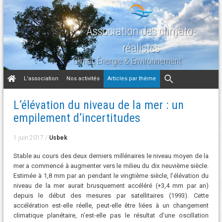
Association des climato-
réalistes
Climat, Énergie & Environnement
Aller
L’association
Nos activités
Articles par thème
au
contenu
L’élévation du niveau de la mer : un
empilement d’incertitudes
1 juin 2017
/
Usbek
Stable au cours des deux derniers millénaires le niveau moyen de la
mer a commencé à augmenter vers le milieu du dix neuvième siècle.
Estimée à 1,8 mm par an pendant le vingtième siècle, l’élévation du
niveau de la mer aurait brusquement accéléré (+3,4 mm par an)
depuis le début des mesures par satellitaires (1993). Cette
accélération est-elle réelle, peut-elle être liées à un changement
climatique planétaire, n’est-elle pas le résultat d’une oscillation